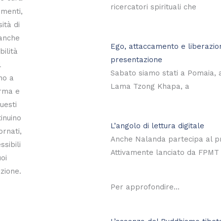
ricercatori spirituali che
imenti,
ità di
 anche
Ego, attaccamento e liberazion
bilità
presentazione
l
Sabato siamo stati a Pomaia, al
no a
Lama Tzong Khapa, a
arma e
uesti
inuino
L’angolo di lettura digitale
ornati,
Anche Nalanda partecipa al
ssibili
Attivamente lanciato da FPMT 
oi
zione.
Per approfondire...