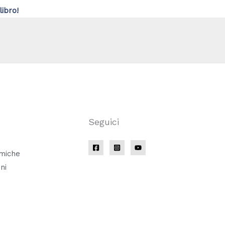
libro!
Seguici
amiche
ni