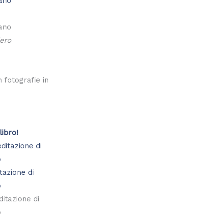
ano
ano
iero
 fotografie in
libro!
tazione di
o
itazione di
o