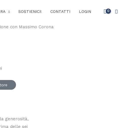
Cerc
URA
SOSTIENICI!
CONTATTI
LOGIN
utore
 la generosità,
rima delle sei