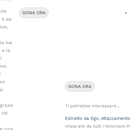
che
DONA ORA
ti sia
icio,
la tua
 e la
l
emo
i
con
DONA ORA
i.
 grazie
Ti potrebbe interessare...
 chi
Estratto da Ego, Attaccamento
Imparate da tutti i fenomeni P
e cura