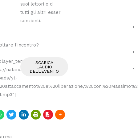
suoi lettori e di
tutti gli altri esseri
senzienti.
oltare l'incontro?
layer_template1
SCARICA
L'AUDIO
s://nalandaedizioni.it/wp-
DELL'EVENTO
oads/yt-
%20attaccamento%20e%20liberazione,%20con%20Massimo%2
I.mp3"]
harma