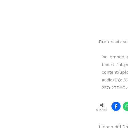
Preferisci asc
[sc_embed_p
fileurl="http
content/upl
audio/Ego,
227n2TDYGv
SHARES
Il dono del D