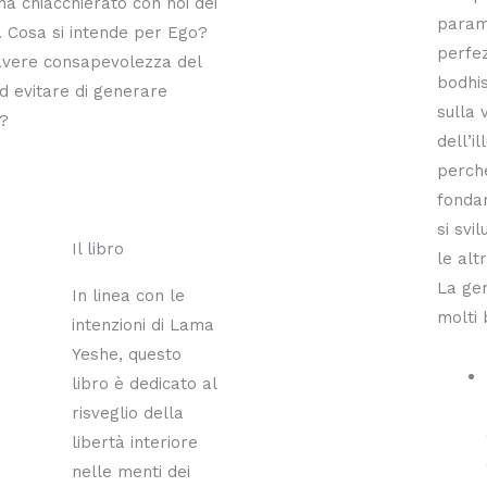
ha chiacchierato con noi dei
param
i. Cosa si intende per Ego?
perfez
avere consapevolezza del
bodhis
d evitare di generare
sulla 
?
dell’i
perché
fonda
si svi
Il libro
le altr
La gen
In linea con le
molti 
intenzioni di Lama
Yeshe, questo
libro è dedicato al
risveglio della
libertà interiore
nelle menti dei