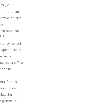
ita, o
ioni che un
attva coltiva
via
lluminazione
 è il
mento su cui
luppano tutte
e virtù.
erosità offre
benefici:
purifica la
mente dai
desideri
egoistici e