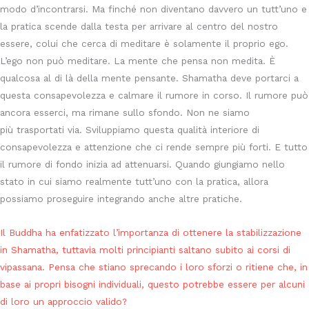
modo d’incontrarsi. Ma finché non diventano davvero un tutt’uno e
la pratica scende dalla testa per arrivare al centro del nostro
essere, colui che cerca di meditare è solamente il proprio ego.
L’ego non può meditare. La mente che pensa non medita. È
qualcosa al di là della mente pensante. Shamatha deve portarci a
questa consapevolezza e calmare il rumore in corso. Il rumore può
ancora esserci, ma rimane sullo sfondo. Non ne siamo
più trasportati via. Sviluppiamo questa qualità interiore di
consapevolezza e attenzione che ci rende sempre più forti. E tutto
il rumore di fondo inizia ad attenuarsi. Quando giungiamo nello
stato in cui siamo realmente tutt’uno con la pratica, allora
possiamo proseguire integrando anche altre pratiche.
Il Buddha ha enfatizzato l’importanza di ottenere la stabilizzazione
in Shamatha, tuttavia molti principianti saltano subito ai corsi di
vipassana. Pensa che stiano sprecando i loro sforzi o ritiene che, in
base ai propri bisogni individuali, questo potrebbe essere per alcuni
di loro un approccio valido?