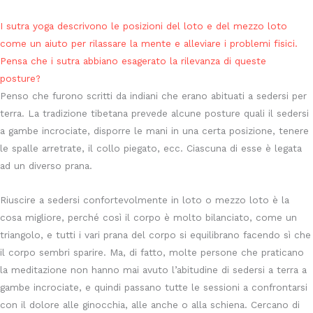
I sutra yoga descrivono le posizioni del loto e del mezzo loto
come un aiuto per rilassare la mente e alleviare i problemi fisici.
Pensa che i sutra abbiano esagerato la rilevanza di queste
posture?
Penso che furono scritti da indiani che erano abituati a sedersi per
terra. La tradizione tibetana prevede alcune posture quali il sedersi
a gambe incrociate, disporre le mani in una certa posizione, tenere
le spalle arretrate, il collo piegato, ecc. Ciascuna di esse è legata
ad un diverso prana.
Riuscire a sedersi confortevolmente in loto o mezzo loto è la
cosa migliore, perché così il corpo è molto bilanciato, come un
triangolo, e tutti i vari prana del corpo si equilibrano facendo sì che
il corpo sembri sparire. Ma, di fatto, molte persone che praticano
la meditazione non hanno mai avuto l’abitudine di sedersi a terra a
gambe incrociate, e quindi passano tutte le sessioni a confrontarsi
con il dolore alle ginocchia, alle anche o alla schiena. Cercano di