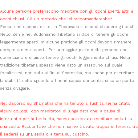
Alcune persone preferiscono meditare con gli occhi aperti, altri a
occhi chiusi. C’è un metodo che lei raccomanderebbe?
Penso che dipenda da te. In Theravada si dice di chiudere gli occhi.
Nello Zen e nel Buddhismo Tibetano si dice di tenere gli occhi
leggermente aperti. In alcune pratiche gli occhi devono rimanere
completamente aperti. Per la maggior parte delle persone che
cominciano è di aiuto tenere gli occhi leggermente chiusi. Nella
tradizione tibetana spesso viene dato un sassolino sul quale
focalizzarsi, non solo ai fini di Shamatha, ma anche per esercitare
la stabilità dello sguardo affinché sappia concentrarsi su un punto
senza divagare.
Nel discorso su Shamatha che ha tenuto a Tushita, lei ha citato
alcuni colloqui con meditatori di lunga data che, a causa di
infortuni o per la tarda età, hanno poi dovuto meditare seduti su
una sedia. Raccontano che non hanno trovato troppa differenza tra
il sedersi su una sedia o a terra sul cuscino.