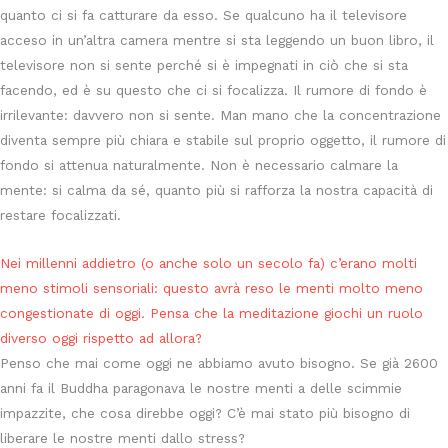
quanto ci si fa catturare da esso. Se qualcuno ha il televisore
acceso in un’altra camera mentre si sta leggendo un buon libro, il
televisore non si sente perché si è impegnati in ciò che si sta
facendo, ed è su questo che ci si focalizza. Il rumore di fondo è
irrilevante: davvero non si sente. Man mano che la concentrazione
diventa sempre più chiara e stabile sul proprio oggetto, il rumore di
fondo si attenua naturalmente. Non è necessario calmare la
mente: si calma da sé, quanto più si rafforza la nostra capacità di
restare focalizzati.
Nei millenni addietro (o anche solo un secolo fa) c’erano molti
meno stimoli sensoriali: questo avrà reso le menti molto meno
congestionate di oggi. Pensa che la meditazione giochi un ruolo
diverso oggi rispetto ad allora?
Penso che mai come oggi ne abbiamo avuto bisogno. Se già 2600
anni fa il Buddha paragonava le nostre menti a delle scimmie
impazzite, che cosa direbbe oggi? C’è mai stato più bisogno di
liberare le nostre menti dallo stress?