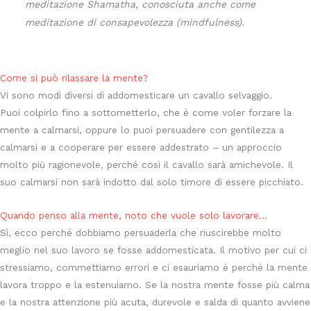
meditazione Shamatha, conosciuta anche come
meditazione di consapevolezza (mindfulness).
Come si può rilassare la mente?
Vi sono modi diversi di addomesticare un cavallo selvaggio.
Puoi colpirlo fino a sottometterlo, che è come voler forzare la
mente a calmarsi, oppure lo puoi persuadere con gentilezza a
calmarsi e a cooperare per essere addestrato – un approccio
molto più ragionevole, perché così il cavallo sarà amichevole. Il
suo calmarsi non sarà indotto dal solo timore di essere picchiato.
Quando penso alla mente, noto che vuole solo lavorare…
Sì, ecco perché dobbiamo persuaderla che riuscirebbe molto
meglio nel suo lavoro se fosse addomesticata. Il motivo per cui ci
stressiamo, commettiamo errori e ci esauriamo è perché la mente
lavora troppo e la estenuiamo. Se la nostra mente fosse più calma
e la nostra attenzione più acuta, durevole e salda di quanto avviene