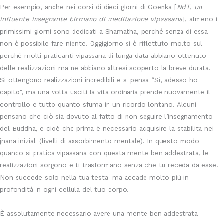
Per esempio, anche nei corsi di dieci giorni di Goenka [
NdT
,
un
influente insegnante birmano di meditazione vipassana
], almeno i
primissimi giorni sono dedicati a Shamatha, perché senza di essa
non è possibile fare niente. Oggigiorno si è riflettuto molto sul
perché molti praticanti vipassana di lunga data abbiano ottenuto
delle realizzazioni ma ne abbiano altresì scoperto la breve durata.
Si ottengono realizzazioni incredibili e si pensa “Sì, adesso ho
capito”, ma una volta usciti la vita ordinaria prende nuovamente il
controllo e tutto quanto sfuma in un ricordo lontano. Alcuni
pensano che ciò sia dovuto al fatto di non seguire l’insegnamento
del Buddha, e cioè che prima è necessario acquisire la stabilità nei
jnana iniziali (livelli di assorbimento mentale). In questo modo,
quando si pratica vipassana con questa mente ben addestrata, le
realizzazioni sorgono e ti trasformano senza che tu receda da esse.
Non succede solo nella tua testa, ma accade molto più in
profondità in ogni cellula del tuo corpo.
È assolutamente necessario avere una mente ben addestrata