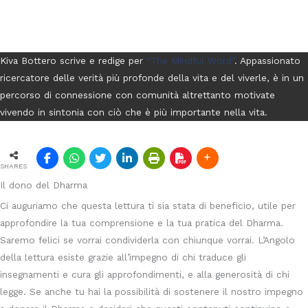
Kiva Bottero scrive e redige per
“The Mindful Word”
. Appassionato
ricercatore delle verità più profonde della vita e del viverle, è in un
percorso di connessione con comunità altrettanto motivate
vivendo in sintonia con ciò che è più importante nella vita.
SHARES
Il dono del Dharma
Ci auguriamo che questa lettura ti sia stata di beneficio, utile per
approfondire la tua comprensione e la tua pratica del Dharma.
Saremo felici se vorrai condividerla con chiunque vorrai. L’Angolo
della lettura esiste grazie all’impegno di chi traduce gli
insegnamenti e cura gli approfondimenti, e alla generosità di chi
legge. Se anche tu hai la possibilità di sostenere il nostro impegno