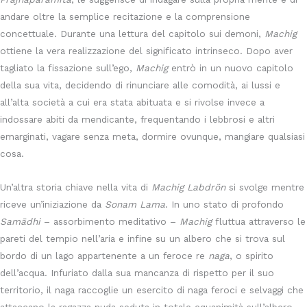
andare oltre la semplice recitazione e la comprensione
concettuale. Durante una lettura del capitolo sui demoni,
Machig
ottiene la vera realizzazione del significato intrinseco. Dopo aver
tagliato la fissazione sull’ego,
Machig
entrò in un nuovo capitolo
della sua vita, decidendo di rinunciare alle comodità, ai lussi e
all’alta società a cui era stata abituata e si rivolse invece a
indossare abiti da mendicante, frequentando i lebbrosi e altri
emarginati, vagare senza meta, dormire ovunque, mangiare qualsiasi
cosa.
Un’altra storia chiave nella vita di
Machig Labdrön
si svolge mentre
riceve un’iniziazione da
Sonam Lama
. In uno stato di profondo
Samādhi
– assorbimento meditativo –
Machig
fluttua attraverso le
pareti del tempio nell’aria e infine su un albero che si trova sul
bordo di un lago appartenente a un feroce re
naga
, o spirito
dell’acqua. Infuriato dalla sua mancanza di rispetto per il suo
territorio, il naga raccoglie un esercito di naga feroci e selvaggi che
attaccano la ragazza nuda seduta in totale equanimità sull’albero.