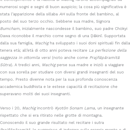
numerosi sogni e segni di buon auspicio; la cosa più significativa è
stata l’apparizione della sillaba
AH
sulla fronte del bambino, al
posto del suo terzo occhio. Sebbene sua madre, Signora
Bumcham
, inizialmente nascondesse il bambino, suo padre Chökyi
Dawa riconobbe il marchio come segno di una Ḍākinī. Supportata
dalla sua famiglia,
Machig
ha sviluppato i suoi doni spirituali fin dalla
tenera età; all’età di otto anni poteva recitare
La perfezione della
saggezza in ottomila versi
(noto anche come
Prajñāpāramitā
Sūtra
). A tredici anni,
Machig
perse sua madre e iniziò a viaggiare
con sua sorella per studiare con diversi grandi insegnanti del suo
tempo. Presto divenne nota per la sua profonda conoscenza
accademica buddhista e le estese capacità di recitazione che
superavano molti dei suoi insegnanti.
Verso i 20,
Machig
incontrò
Kyotön Sonam Lama
, un insegnante
rispettato che si era ritirato nelle grotte di montagna.
Conoscendo il suo grande risultato nel recitare i sutra
Prajñāpāramitā
, le suggerisce di indagare sulla propria mente e di