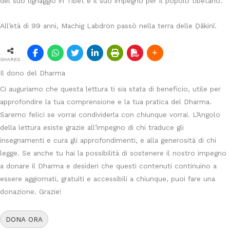
del suo lignaggio in Tibet e il suo impegno per il popolo tibetano.
All’età di 99 anni, Machig Labdrön passò nella terra delle Ḍākinī.
SHARES
Il dono del Dharma
Ci auguriamo che questa lettura ti sia stata di beneficio, utile per
approfondire la tua comprensione e la tua pratica del Dharma.
Saremo felici se vorrai condividerla con chiunque vorrai. L’Angolo
della lettura esiste grazie all’impegno di chi traduce gli
insegnamenti e cura gli approfondimenti, e alla generosità di chi
legge. Se anche tu hai la possibilità di sostenere il nostro impegno
a donare il Dharma e desideri che questi contenuti continuino a
essere aggiornati, gratuiti e accessibili a chiunque, puoi fare una
donazione. Grazie!
DONA ORA