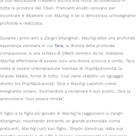
la sua reputazione crebbero ancora una volta, diffondendosi in
tutte le province del Tibet. Praticanti eruditi venivano per
incontrare e dibattere con
Machig
, e lei si dimostrava un’insegnante
profonda e realizzata.
Durante i primi anni a
Zangri Khangmar
,
Machig
ebbe una profonda
esperienza visionaria in cui
Tara
, la divinità della profonda
compassione, e una schiera di Ḍākinī vennero da lei. Sebbene
Machig
affermasse di essere solo una donna sciocca e umile,
Tara
rivela di essere un’emanazione mentale di
Prajñāpāramitā
, la
Grande Madre, fonte di tutto. Così viene stabilito un lignaggio
diretto tra
Prajñāpāramitā
,
Tara
e
Machig Labdrön
come
insegnante umano. Esortandola a reclamare il suo posto,
Tara
la
ammonisce “non essere timida”.
Il figlio e la figlia più giovani di
Machig
la raggiunsero a
Zangri
Khangmar
, mostrando entrambi un grande potenziale come
praticanti.
Machig
curò suo figlio,
Tönyön Samdrup
, dalla sua