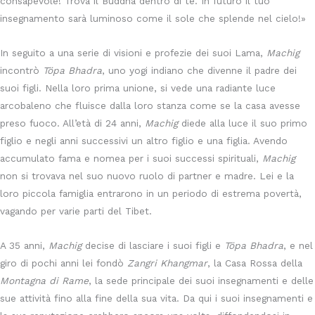
consapevole! Trova il Buddha dentro di te. In futuro il tuo
insegnamento sarà luminoso come il sole che splende nel cielo!»
In seguito a una serie di visioni e profezie dei suoi Lama,
Machig
incontrò
Töpa Bhadra
, uno yogi indiano che divenne il padre dei
suoi figli. Nella loro prima unione, si vede una radiante luce
arcobaleno che fluisce dalla loro stanza come se la casa avesse
preso fuoco. All’età di 24 anni,
Machig
diede alla luce il suo primo
figlio e negli anni successivi un altro figlio e una figlia. Avendo
accumulato fama e nomea per i suoi successi spirituali,
Machig
non si trovava nel suo nuovo ruolo di partner e madre. Lei e la
loro piccola famiglia entrarono in un periodo di estrema povertà,
vagando per varie parti del Tibet.
A 35 anni,
Machig
decise di lasciare i suoi figli e
Töpa Bhadra
, e nel
giro di pochi anni lei fondò
Zangri Khangmar
, la Casa Rossa della
Montagna di Rame
, la sede principale dei suoi insegnamenti e delle
sue attività fino alla fine della sua vita. Da qui i suoi insegnamenti e