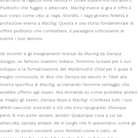
Piuttosto che fuggire o attaccare,
Machig
invece si gira e offre il
suo corpo come cibo ai
naga
. Storditi, i
naga
giurano fedeltà e
protezione eterna a
Machig
. Questa è una storia fondamentale di
offrire piuttosto che combattere, il paradigma sottostante di
nutrire i tuoi demoni.
Gli incontri e gli insegnamenti ricevuti da
Machig
da
Dampa
Sangye
, un famoso maestro indiano, fornirono la base per il suo
sviluppo e la formalizzazione del
Mahāmudrā Chöd
per il quale è
meglio conosciuta. Si dice che
Dampa
sia venuto in Tibet alla
ricerca specifica di
Machig
, acclamando l’enorme vantaggio che
avrebbe offerto agli esseri. Alla domanda su come potrebbe aiutare
al meglio gli esseri,
Dampa
disse a
Machig
: «Confessa tutti i tuoi
difetti nascosti! Avvicinati a ciò che trovi ripugnante! Chiunque
pensi di non poter aiutare, aiutalo! Qualunque cosa a cui sei
attaccata, lasciala andare! Vai in luoghi che ti spaventano, come gli
ossari! Gli esseri senzienti sono illimitati come il cielo, sii