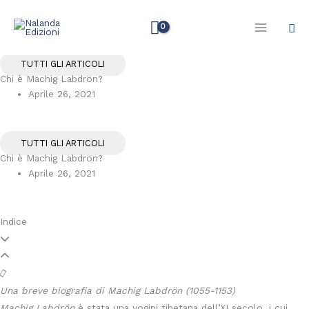
Vai
Cer
al
contenuto
TUTTI GLI ARTICOLI
Chi è Machig Labdrön?
Aprile 26, 2021
TUTTI GLI ARTICOLI
Chi è Machig Labdrön?
Aprile 26, 2021
Indice
Una breve biografia di Machig Labdrön (1055-1153)
Machig Labdrön
è stata una yogini tibetana dell’XI secolo, i cui