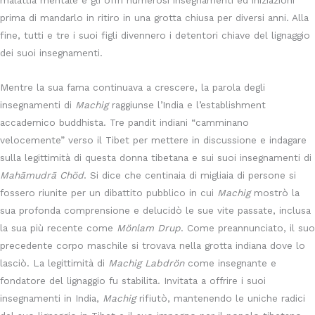
malattia mentale e gli offrì numerosi insegnamenti ed iniziazioni
prima di mandarlo in ritiro in una grotta chiusa per diversi anni. Alla
fine, tutti e tre i suoi figli divennero i detentori chiave del lignaggio
dei suoi insegnamenti.
Mentre la sua fama continuava a crescere, la parola degli
insegnamenti di
Machig
raggiunse l’India e l’establishment
accademico buddhista. Tre pandit indiani “camminano
velocemente” verso il Tibet per mettere in discussione e indagare
sulla legittimità di questa donna tibetana e sui suoi insegnamenti di
Mahāmudrā Chöd
. Si dice che centinaia di migliaia di persone si
fossero riunite per un dibattito pubblico in cui
Machig
mostrò la
sua profonda comprensione e delucidò le sue vite passate, inclusa
la sua più recente come
Mönlam Drup
. Come preannunciato, il suo
precedente corpo maschile si trovava nella grotta indiana dove lo
lasciò. La legittimità di
Machig Labdrön
come insegnante e
fondatore del lignaggio fu stabilita. Invitata a offrire i suoi
insegnamenti in India,
Machig
rifiutò, mantenendo le uniche radici