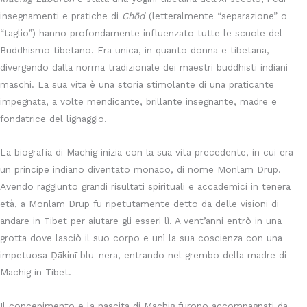
insegnamenti e pratiche di
Chöd
(letteralmente “separazione” o
“taglio”) hanno profondamente influenzato tutte le scuole del
Buddhismo tibetano. Era unica, in quanto donna e tibetana,
divergendo dalla norma tradizionale dei maestri buddhisti indiani
maschi. La sua vita è una storia stimolante di una praticante
impegnata, a volte mendicante, brillante insegnante, madre e
fondatrice del lignaggio.
La biografia di Machig inizia con la sua vita precedente, in cui era
un principe indiano diventato monaco, di nome Mönlam Drup.
Avendo raggiunto grandi risultati spirituali e accademici in tenera
età, a Mönlam Drup fu ripetutamente detto da delle visioni di
andare in Tibet per aiutare gli esseri lì. A vent’anni entrò in una
grotta dove lasciò il suo corpo e unì la sua coscienza con una
impetuosa Ḍākinī
blu-nera, entrando nel grembo della madre di
Machig in Tibet.
Il concepimento e la nascita di Machig furono accompagnati da