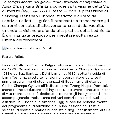
Lo scrigno aperto dei gioielli delle istruzioni madhyamaka
di
Atiśa Dīpaṃkara Śrījñāna condensa la visione della Via
di mezzo (
). Il testo — con la prefazione di
Madhyamaka
Serkong Tsenshab Rinpoce, tradotto e curato da
Fabrizio Pallotti — guida il praticante a trascendere gli
estremi concettuali attraverso l’analisi della vacuità,
unendo la visione profonda alla pratica della bodhicitta.
È un manuale prezioso per meditare sulla realtà
ultima dei fenomeni.
Fabrizio Pallotti
Fabrizio Pallotti (Champa Pelgye) studia e pratica il Buddhismo
dal 1979. Ordinato monaco novizio da Geshe Champa Gyatso nel
1981 e da Sua Santità il Dalai Lama nel 1982, sotto la guida di
Lama Yeshe ha svolto le funzioni di coordinatore durante il
primo programma di studi avanzati di Buddhismo diretto da
Geshe Champa Gyatzo all’Istituto Lama Tzong Khapa (Pomaia), e
anche come traduttore dall’inglese. Dopo avere concluso 14 anni
di vita monastica, si è dedicato a tradurre gli insegnamenti orali
accompagnando molti Lama nei vari centri FPMT nel Sud Est
Asiatico, in Europa e in America. Oggi si occupa principalmente
del programma di traduzione e di pubblicazione dei testi di
scienza, filosofia e pratica buddhista e degli insegnamenti di Sua