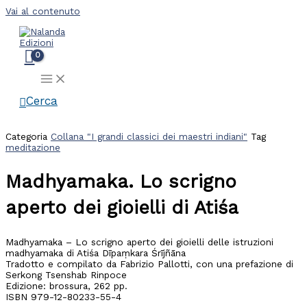
Vai al contenuto
Cerca
Categoria
Collana "I grandi classici dei maestri indiani"
Tag
meditazione
Madhyamaka. Lo scrigno
aperto dei gioielli di Atiśa
Madhyamaka – Lo scrigno aperto dei gioielli delle istruzioni
madhyamaka di Atiśa Dīpaṃkara Śrījñāna
Tradotto e compilato da Fabrizio Pallotti, con una prefazione di
Serkong Tsenshab Rinpoce
Edizione: brossura, 262 pp.
ISBN 979-12-80233-55-4