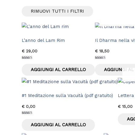
RIMUOVI TUTTI I FILTRI
L’anno del Lam Rim
Il Dharma nella vi
€
29,00
€
18,50
Valutato
Valutato
5.00
5.00
AGGIUNGI AL CARRELLO
AGGIUNGI AL
su 5
su 5
#1 Meditazione sulla Vacuità (pdf gratuito)
Lettera
€
0,00
€
15,00
AG
Valutato
4.00
AGGIUNGI AL CARRELLO
su 5