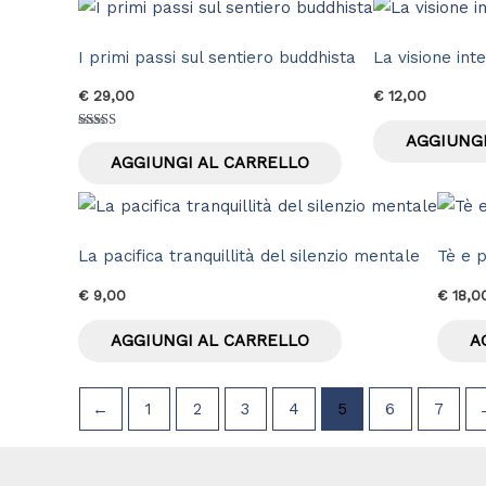
I primi passi sul sentiero buddhista
La visione int
€
29,00
€
12,00
AGGIUNGI
Valutato
5.00
AGGIUNGI AL CARRELLO
su 5
La pacifica tranquillità del silenzio mentale
Tè e p
€
9,00
€
18,0
AGGIUNGI AL CARRELLO
A
←
1
2
3
4
5
6
7