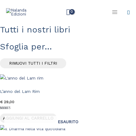
Vai
Cer
al
contenuto
Tutti i nostri libri
Sfoglia per...
RIMUOVI TUTTI I FILTRI
L’anno del Lam Rim
€
29,00
Valutato
5.00
AGGIUNGI AL CARRELLO
su 5
ESAURITO