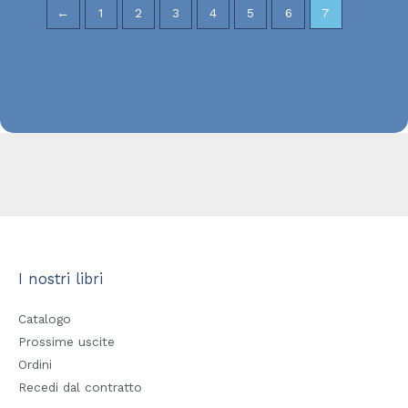
←
1
2
3
4
5
6
7
I nostri libri
Catalogo
Prossime uscite
Ordini
Recedi dal contratto