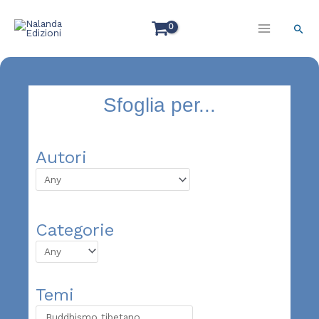
Vai
al
Cerc
contenuto
Sfoglia per...
Autori
Categorie
Temi