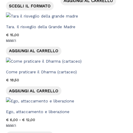
varianti.
AGGIUNGI AL CARRELLO
Valutato
5.00
SCEGLI IL FORMATO
Le
su 5
opzioni
possono
Tara. Il risveglio della Grande Madre
essere
€
15,00
scelte
nella
Valutato
5.00
AGGIUNGI AL CARRELLO
pagina
su 5
del
prodotto
Come praticare il Dharma (cartaceo)
€
18,50
AGGIUNGI AL CARRELLO
Fascia
Questo
di
prodotto
prezzo:
Ego, attaccamento e liberazione
da
ha
€ 6,00
€
6,00
-
€
12,00
più
a
€ 12,00
varianti.
Valutato