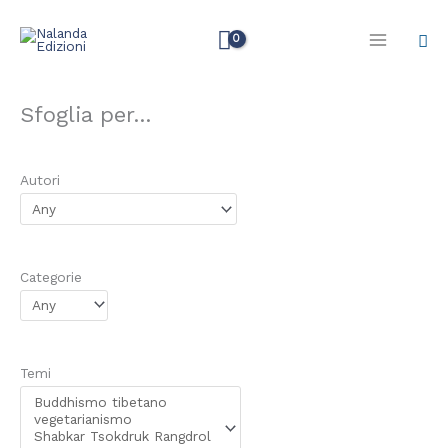
Vai
Cer
al
contenuto
Sfoglia per...
Autori
Categorie
Temi