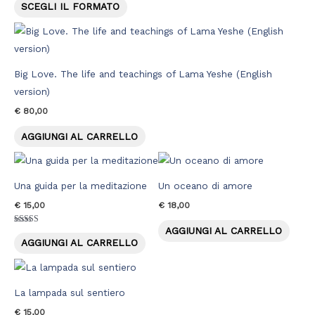
5.00
SCEGLI IL FORMATO
Le
su 5
opzioni
possono
essere
Big Love. The life and teachings of Lama Yeshe (English
scelte
version)
nella
€
80,00
pagina
del
AGGIUNGI AL CARRELLO
prodotto
Una guida per la meditazione
Un oceano di amore
€
15,00
€
18,00
AGGIUNGI AL CARRELLO
Valutato
4.50
AGGIUNGI AL CARRELLO
su 5
La lampada sul sentiero
€
15,00