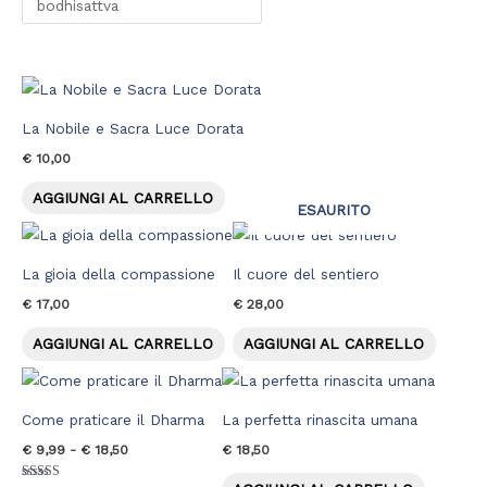
La Nobile e Sacra Luce Dorata
€
10,00
AGGIUNGI AL CARRELLO
ESAURITO
La gioia della compassione
Il cuore del sentiero
€
17,00
€
28,00
AGGIUNGI AL CARRELLO
AGGIUNGI AL CARRELLO
Fascia
Questo
di
prodotto
prezzo:
Come praticare il Dharma
La perfetta rinascita umana
da
ha
€ 9,99
€
9,99
-
€
18,50
€
18,50
più
a
€ 18,50