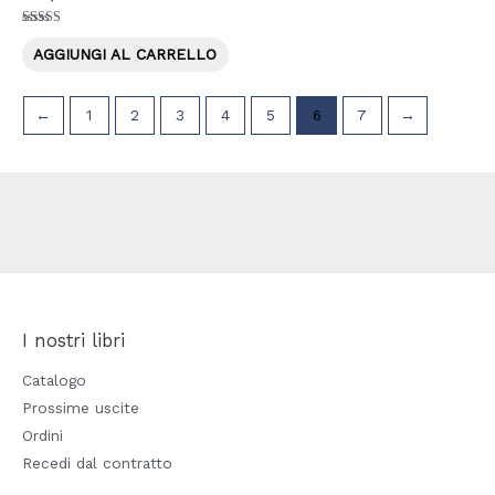
Valutato
5.00
AGGIUNGI AL CARRELLO
su 5
←
1
2
3
4
5
6
7
→
I nostri libri
Catalogo
Prossime uscite
Ordini
Recedi dal contratto