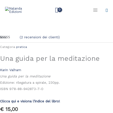
Vai
Cer
al
contenuto
Una
guida
per
(
2
recensioni dei clienti)
la
Valutato
2
4.50
su 5
Categoria
pratica
meditazione
su base di
recensioni
quantità
Una guida per la meditazione
Karin Valham
Una guida per la meditazione
Edizione: rilegatura a spirale, 230pp.
ISBN 978-88-942873-7-0
Clicca qui e visiona l’indice del libro!
€
15,00