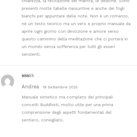
chiarezza, la recitazione dei mantra, le dediche. Sono
presenti molte tabelle riassuntive e anche dei fogli
bianchi per appuntare delle note. Non è un romanzo,
né un testo teorico ma un vero e proprio manuale da
aprire ogni giorno con devozione e amore verso
questo cammino della meditazione che ci porterà in
un mondo senza sofferenza per tutti gli esseri
senzienti.
Valutato
5
su
Andrea
5
19 Settembre 2025
Manuale sintetico ma completo dei principali
concetti Buddhisti, molto utile per una prima
comprensione degli aspetti fondamentali del
sentiero, consigliato.