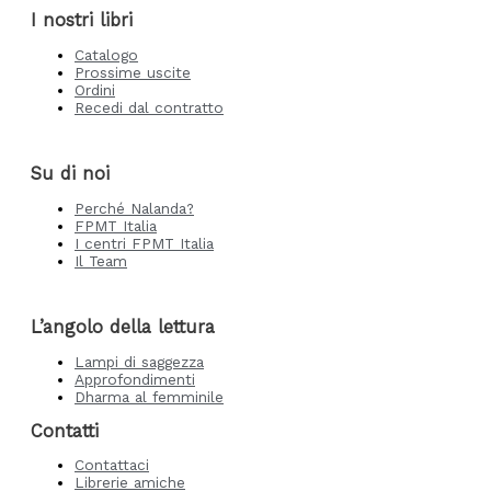
I nostri libri
Catalogo
Prossime uscite
Ordini
Recedi dal contratto
Su di noi
Perché Nalanda?
FPMT Italia
I centri FPMT Italia
Il Team
L’angolo della lettura
Lampi di saggezza
Approfondimenti
Dharma al femminile
Contatti
Contattaci
Librerie amiche