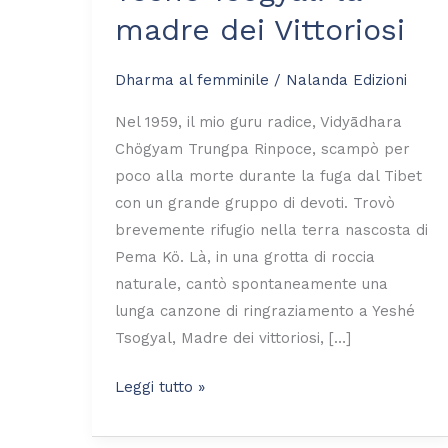
madre
madre dei Vittoriosi
dei
Vittoriosi
Dharma al femminile
/
Nalanda Edizioni
Nel 1959, il mio guru radice, Vidyādhara
Chögyam Trungpa Rinpoce, scampò per
poco alla morte durante la fuga dal Tibet
con un grande gruppo di devoti. Trovò
brevemente rifugio nella terra nascosta di
Pema Kö. Là, in una grotta di roccia
naturale, cantò spontaneamente una
lunga canzone di ringraziamento a Yeshé
Tsogyal, Madre dei vittoriosi, […]
Leggi tutto »