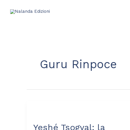
Vai
al
contenuto
Guru Rinpoce
Yeshé
Tsogyal:
Yeshé Tsogyal: la
la