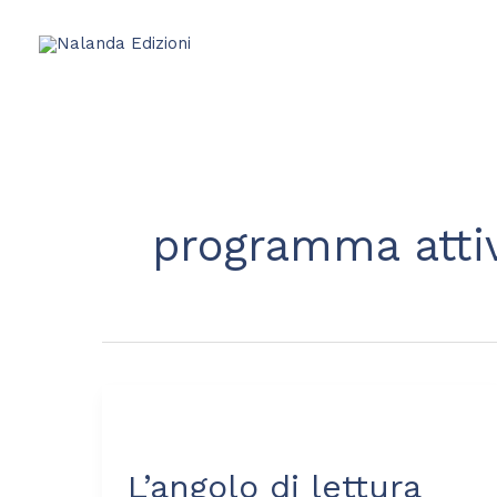
Vai
al
contenuto
programma att
L’angolo
di
L’angolo di lettura
lettura