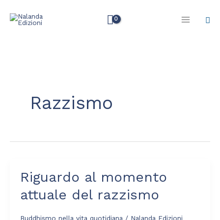
Vai
Cer
al
contenuto
Razzismo
Riguardo al momento
Riguardo
al
attuale del razzismo
momento
attuale
Buddhismo nella vita quotidiana
/
Nalanda Edizioni