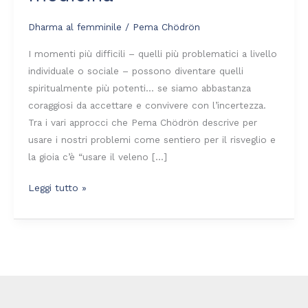
medicina
Dharma al femminile
/
Pema Chödrön
I momenti più difficili – quelli più problematici a livello
individuale o sociale – possono diventare quelli
spiritualmente più potenti… se siamo abbastanza
coraggiosi da accettare e convivere con l’incertezza.
Tra i vari approcci che Pema Chödrön descrive per
usare i nostri problemi come sentiero per il risveglio e
la gioia c’è “usare il veleno […]
Leggi tutto »