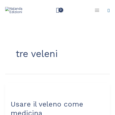
Vai
Cer
al
contenuto
tre veleni
Usare
il
Usare il veleno come
veleno
come
medicina