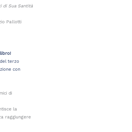
 di Sua Santità
io Pallotti
libro!
ici di
ntisce la
za raggiungere