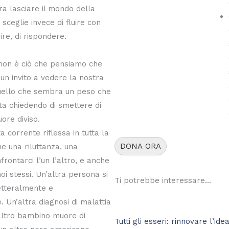
a lasciare il mondo della
sceglie invece di fluire con
ire, di rispondere.
non è ciò che pensiamo che
, un invito a vedere la nostra
uello che sembra un peso che
 sta chiedendo di smettere di
ore diviso.
 corrente riflessa in tutta la
DONA ORA
e una riluttanza, una
frontarci l’un l’altro, e anche
oi stessi. Un’altra persona si
Ti potrebbe interessare...
letteralmente e
. Un’altra diagnosi di malattia
altro bambino muore di
Tutti gli esseri: rinnovare l’ide