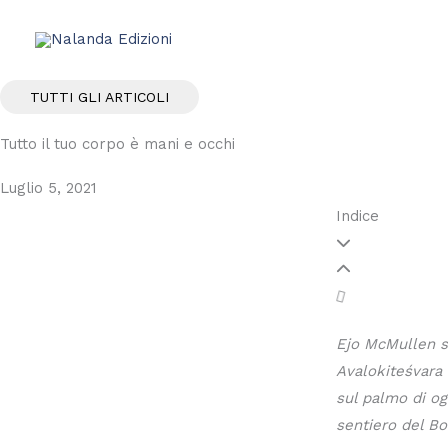
Vai
al
contenuto
TUTTI GLI ARTICOLI
Tutto il tuo corpo è mani e occhi
Luglio 5, 2021
Indice
Ejo McMullen su
Avalokiteśvara 
sul palmo di o
sentiero del Bo