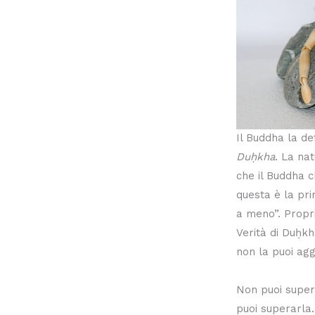
Il Buddha la de
Duḥkha
. La nat
che il Buddha c
questa è la pri
a meno”. Propri
Verità di Duḥk
non la puoi agg
Non puoi super
puoi superarla.