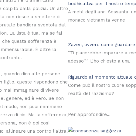
 un altro nero americano
bodhisattva per il nostro tem
 colpito dalla polizia. Un altro
A metà degli anni Sessanta, u
lla non riesce a smettere di
monaco vietnamita venne
brutale bandiera sventola dal
ion. La lista è tua, ma se fai
i che questa sofferenza è
Zazen, ovvero come guardare
ommensurabile. È oltre la
“Ti piacerebbe imparare a me
 confronto.
adesso?” L’ho chiesto a una
ta, quando dico alle persone
Riguardo al momento attuale 
 figlio, queste rispondono che
Come può il nostro cuore sopp
 mai immaginare di vivere
realtà del razzismo?
del genere, ed è vero. Se non
uel modo, non puoi nemmeno
Per approfondire...
rezzo di ciò. Ma la sofferenza,
ersona, non è poi così
oi allineare una contro l’altra,