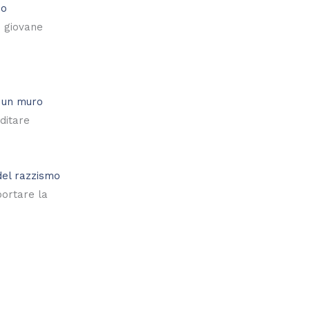
po
n giovane
 un muro
ditare
del razzismo
ortare la