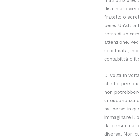
malnutrizione,
disarmato viene
fratello o sore
bere. Un’altra 
retro di un cam
attenzione, ved
sconfinata, inc
contabilità o il
Di volta in vol
che ho perso un
non potrebbero
un’esperienza 
hai perso in q
immaginare il p
da persona a p
diversa. Non pu