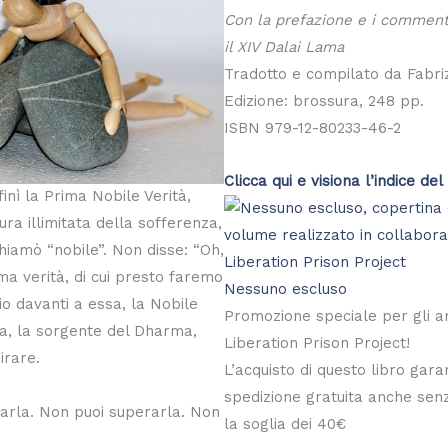
Con la prefazione e i commenti
il XIV Dalai Lama
Tradotto e compilato da Fabriz
Edizione: brossura, 248 pp.
ISBN 979-12-80233-46-2
Clicca qui e visiona l’indice del 
finì la Prima Nobile Verità,
ura illimitata della sofferenza,
hiamò “nobile”. Non disse: “Oh,
ma verità, di cui presto faremo
Nessuno escluso
o davanti a essa, la Nobile
Promozione speciale per gli am
ha, la sorgente del Dharma,
Liberation Prison Project!
irare.
L’acquisto di questo libro gara
spedizione gratuita anche sen
arla. Non puoi superarla. Non
la soglia dei 40€