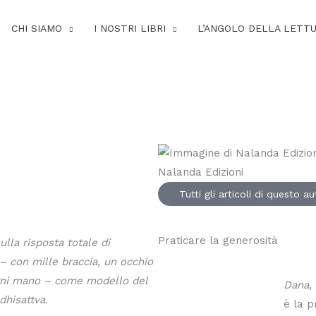
CHI SIAMO
I NOSTRI LIBRI
L’ANGOLO DELLA LETT
Nalanda Edizioni
Tutti gli articoli di questo a
Praticare la generosità
lla risposta totale di
– con mille braccia, un occhio
gni mano – come modello del
Dana
,
dhisattva.
è la p