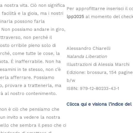
a nostra vita. Ciò non significa
Per approfittarne inserisci il 
facilità e la gioia, ma i nostri
lpp2025
al momento del check
minarla possono farla
 Non possiamo andare in giro,
attraverso, non perché il
sto orribile pieno solo di
Alessandro Chiarelli
rché, come tutte le cose, la
Nalanda Liberation
ota. È inafferrabile. Non ha
Illustrazioni di Alessia Marchi
esamini in te stesso, non c’è
Edizione: brossura, 154 pagine, 
erla afferrare. Possiamo
b/w
o, provare a trattenerla, ma
ISBN: 979-12-80233-43-1
 al nostro contenimento.
Clicca qui e visiona l’indice del 
non è ciò che pensiamo che
, un invito a vedere la nostra
ello che sembra il peso che ci