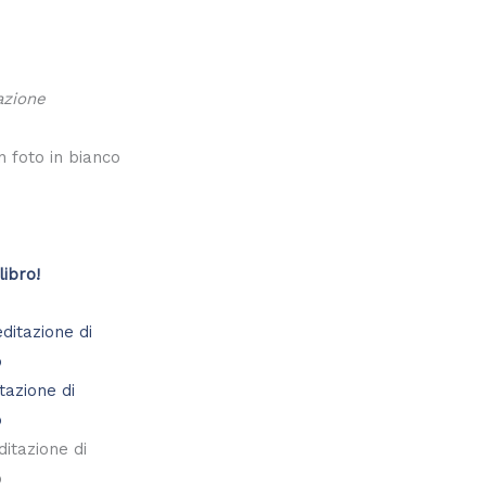
razione
n foto in bianco
libro!
tazione di
o
itazione di
o