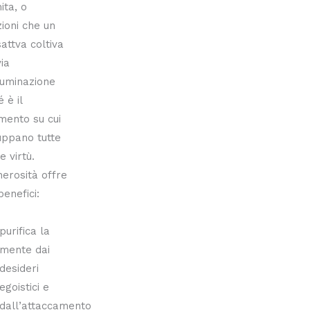
ita, o
ioni che un
attva coltiva
via
lluminazione
 è il
mento su cui
luppano tutte
e virtù.
erosità offre
benefici:
purifica la
mente dai
desideri
egoistici e
dall’attaccamento