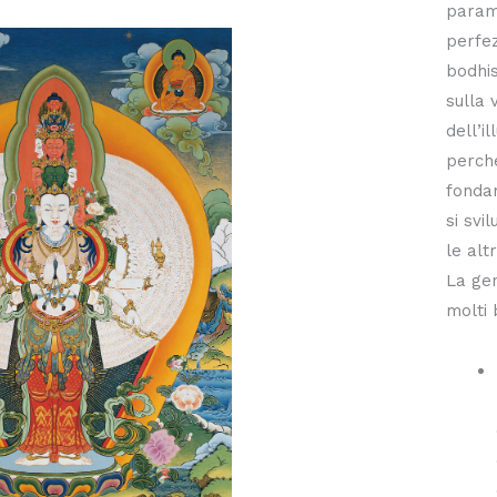
param
perfez
bodhis
sulla 
dell’i
perché
fonda
si svi
le altr
La gen
molti 