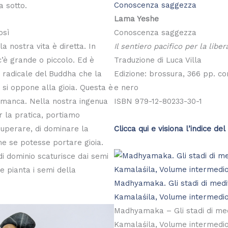
Conoscenza saggezza
a sotto.
Lama Yeshe
osì
Conoscenza saggezza
a nostra vita è diretta. In
Il sentiero pacifico per la libe
’è grande o piccolo. Ed è
Traduzione di Luca Villa
 radicale del Buddha che la
Edizione: brossura, 366 pp. co
si oppone alla gioia. Questa è
e nero
i manca. Nella nostra ingenua
ISBN 979-12-80233-30-1
 la pratica, portiamo
Clicca qui e visiona l’indice del 
 superare, di dominare la
e se potesse portare gioia.
i dominio scaturisce dai semi
 e pianta i semi della
Madhyamaka. Gli stadi di medi
Kamalaśila, Volume intermedi
Madhyamaka – Gli stadi di med
Kamalaśila, Volume intermedi