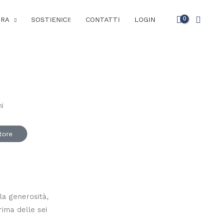
Cerc
URA
SOSTIENICI!
CONTATTI
LOGIN
utore
 la generosità,
rima delle sei