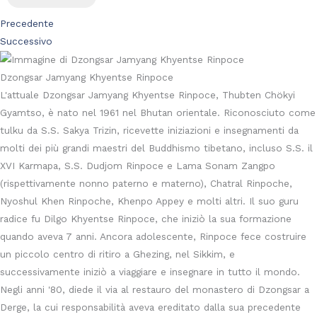
Precedente
Successivo
Dzongsar Jamyang Khyentse Rinpoce
L'attuale Dzongsar Jamyang Khyentse Rinpoce, Thubten Chökyi
Gyamtso, è nato nel 1961 nel Bhutan orientale. Riconosciuto come
tulku da S.S. Sakya Trizin, ricevette iniziazioni e insegnamenti da
molti dei più grandi maestri del Buddhismo tibetano, incluso S.S. il
XVI Karmapa, S.S. Dudjom Rinpoce e Lama Sonam Zangpo
(rispettivamente nonno paterno e materno), Chatral Rinpoche,
Nyoshul Khen Rinpoche, Khenpo Appey e molti altri. Il suo guru
radice fu Dilgo Khyentse Rinpoce, che iniziò la sua formazione
quando aveva 7 anni. Ancora adolescente, Rinpoce fece costruire
un piccolo centro di ritiro a Ghezing, nel Sikkim, e
successivamente iniziò a viaggiare e insegnare in tutto il mondo.
Negli anni '80, diede il via al restauro del monastero di Dzongsar a
Derge, la cui responsabilità aveva ereditato dalla sua precedente