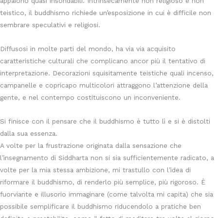
appaiono quasi insondabili. Intrinsecamente non religioso e non
teistico, il buddhismo richiede un’esposizione in cui è difficile non
sembrare speculativi e religiosi.
Diffusosi in molte parti del mondo, ha via via acquisito
caratteristiche culturali che complicano ancor più il tentativo di
interpretazione. Decorazioni squisitamente teistiche quali incenso,
campanelle e copricapo multicolori attraggono l’attenzione della
gente, e nel contempo costituiscono un inconveniente.
Si finisce con il pensare che il buddhismo è tutto lì e si è distolti
dalla sua essenza.
A volte per la frustrazione originata dalla sensazione che
l’insegnamento di Siddharta non si sia sufficientemente radicato, a
volte per la mia stessa ambizione, mi trastullo con l’idea di
riformare il buddhismo, di renderlo più semplice, più rigoroso. È
fuorviante e illusorio immaginare (come talvolta mi capita) che sia
possibile semplificare il buddhismo riducendolo a pratiche ben