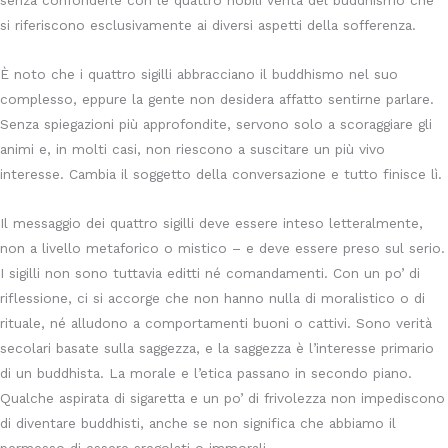
senza confonderle con le quattro nobili verità del buddhismo che
si riferiscono esclusivamente ai diversi aspetti della sofferenza.
È noto che i quattro sigilli abbracciano il buddhismo nel suo
complesso, eppure la gente non desidera affatto sentirne parlare.
Senza spiegazioni più approfondite, servono solo a scoraggiare gli
animi e, in molti casi, non riescono a suscitare un più vivo
interesse. Cambia il soggetto della conversazione e tutto finisce lì.
Il messaggio dei quattro sigilli deve essere inteso letteralmente,
non a livello metaforico o mistico – e deve essere preso sul serio.
I sigilli non sono tuttavia editti né comandamenti. Con un po’ di
riflessione, ci si accorge che non hanno nulla di moralistico o di
rituale, né alludono a comportamenti buoni o cattivi. Sono verità
secolari basate sulla saggezza, e la saggezza è l’interesse primario
di un buddhista. La morale e l’etica passano in secondo piano.
Qualche aspirata di sigaretta e un po’ di frivolezza non impediscono
di diventare buddhisti, anche se non significa che abbiamo il