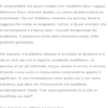
È comprensibile che alcuni credano che i buddhisti siano i seguaci
dell’uomo fisico chiamato Buddha. Lo stesso Buddha tuttavia ha
sottolineato che non dobbiamo venerare una persona, bensì la
saggezza che costei va insegnando. Inoltre, si dà per scontato che
la reincarnazione e il karma siano i concetti fondamentali del
buddhismo. E persistono molte altre convinzioni errate, tutte
piuttosto grossolane.
Per esempio, il buddhismo tibetano è accostato al lamaismo e lo
zen in certi casi non è neppure considerato buddhismo. Le
persone un po’ più informate, ma pur sempre in errore, si servono
di parole come vuoto o nirvana senza comprenderne appieno il
significato. In una conversazione come quella con il mio vicino
sull’aereo, può darsi che l’interlocutore non buddhista
incidentalmente chieda: “C
he cosa esattamente fa sì che un
buddhista sia tale?
”.