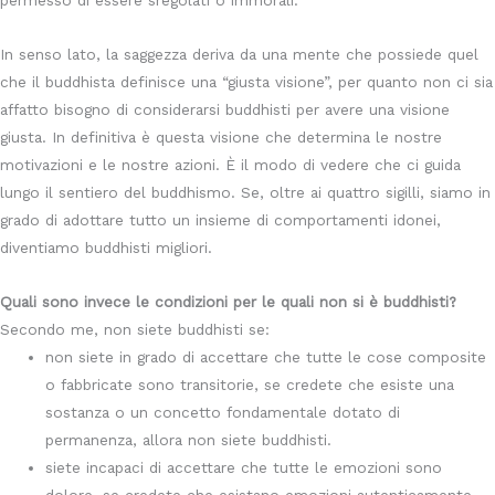
permesso di essere sregolati o immorali.
In senso lato, la saggezza deriva da una mente che possiede quel
che il buddhista definisce una “giusta visione”, per quanto non ci sia
affatto bisogno di considerarsi buddhisti per avere una visione
giusta. In definitiva è questa visione che determina le nostre
motivazioni e le nostre azioni. È il modo di vedere che ci guida
lungo il sentiero del buddhismo. Se, oltre ai quattro sigilli, siamo in
grado di adottare tutto un insieme di comportamenti idonei,
diventiamo buddhisti migliori.
Quali sono invece le condizioni per le quali non si è buddhisti?
Secondo me, non siete buddhisti se:
non siete in grado di accettare che tutte le cose composite
o fabbricate sono transitorie, se credete che esiste una
sostanza o un concetto fondamentale dotato di
permanenza, allora non siete buddhisti.
siete incapaci di accettare che tutte le emozioni sono
dolore, se credete che esistano emozioni autenticamente