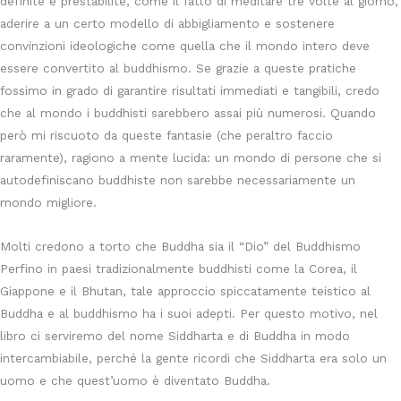
definite e prestabilite, come il fatto di meditare tre volte al giorno,
aderire a un certo modello di abbigliamento e sostenere
convinzioni ideologiche come quella che il mondo intero deve
essere convertito al buddhismo. Se grazie a queste pratiche
fossimo in grado di garantire risultati immediati e tangibili, credo
che al mondo i buddhisti sarebbero assai più numerosi. Quando
però mi riscuoto da queste fantasie (che peraltro faccio
raramente), ragiono a mente lucida: un mondo di persone che si
autodefiniscano buddhiste non sarebbe necessariamente un
mondo migliore.
Molti credono a torto che Buddha sia il “Dio” del Buddhismo
Perfino in paesi tradizionalmente buddhisti come la Corea, il
Giappone e il Bhutan, tale approccio spiccatamente teistico al
Buddha e al buddhismo ha i suoi adepti. Per questo motivo, nel
libro ci serviremo del nome Siddharta e di Buddha in modo
intercambiabile, perché la gente ricordi che Siddharta era solo un
uomo e che quest’uomo è diventato Buddha.