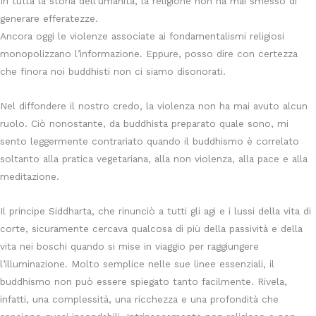
In tutta la storia dell’umanità, la religione non ha mai smesso di
generare efferatezze.
Ancora oggi le violenze associate ai fondamentalismi religiosi
monopolizzano l’informazione. Eppure, posso dire con certezza
che finora noi buddhisti non ci siamo disonorati.
Nel diffondere il nostro credo, la violenza non ha mai avuto alcun
ruolo. Ciò nonostante, da buddhista preparato quale sono, mi
sento leggermente contrariato quando il buddhismo è correlato
soltanto alla pratica vegetariana, alla non violenza, alla pace e alla
meditazione.
Il principe Siddharta, che rinunciò a tutti gli agi e i lussi della vita di
corte, sicuramente cercava qualcosa di più della passività e della
vita nei boschi quando si mise in viaggio per raggiungere
l’illuminazione. Molto semplice nelle sue linee essenziali, il
buddhismo non può essere spiegato tanto facilmente. Rivela,
infatti, una complessità, una ricchezza e una profondità che