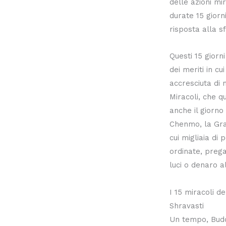
delle azioni m
durate 15 giorni
risposta alla sf
Questi 15 giorni
dei meriti in cu
accresciuta di m
Miracoli, che q
anche il giorno
Chenmo, la Gra
cui migliaia di 
ordinate, prega
luci o denaro a
I 15 miracoli 
Shravasti
Un tempo, Budd