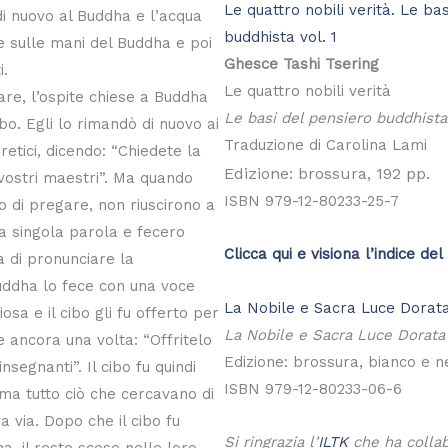
Le quattro nobili verità. Le ba
 di nuovo al Buddha e l’acqua
buddhista vol. 1
e sulle mani del Buddha e poi
Ghesce Tashi Tsering
i.
Le quattro nobili verità
re, l’ospite chiese a Buddha
Le basi del pensiero buddhista 
ibo. Egli lo rimandò di nuovo ai
Traduzione di Carolina Lami
retici, dicendo: “Chiedete la
Edizione: brossura, 192 pp.
vostri maestri”. Ma quando
ISBN 979-12-80233-25-7
o di pregare, non riuscirono a
a singola parola e fecero
Clicca qui e visiona l’indice del 
 di pronunciare la
uddha lo fece con una voce
La Nobile e Sacra Luce Dorat
osa e il cibo gli fu offerto per
La Nobile e Sacra Luce Dorata
 ancora una volta: “Offritelo
Edizione: brossura, bianco e n
insegnanti”. Il cibo fu quindi
ISBN 979-12-80233-06-6
 ma tutto ciò che cercavano di
 via. Dopo che il cibo fu
Si ringrazia l’
ILTK
che ha collab
, il resto scese nelle loro