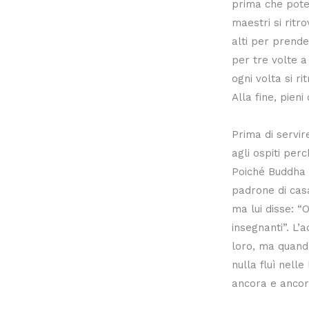
prima che potes
maestri si ritr
alti per prende
per tre volte a
ogni volta si ri
Alla fine, pieni
Prima di servire
agli ospiti per
Poiché Buddha s
padrone di casa
ma lui disse: “O
insegnanti”. L’
loro, ma quando
nulla fluì nelle
ancora e ancor