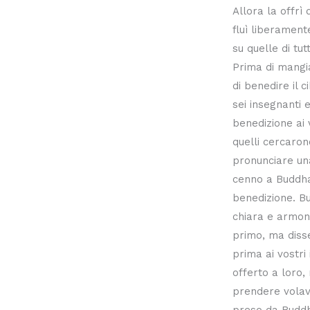
Allora la offrì
fluì liberament
su quelle di tutt
Prima di mangia
di benedire il c
sei insegnanti e
benedizione ai 
quelli cercaron
pronunciare un
cenno a Buddha
benedizione. B
chiara e armoni
primo, ma disse
prima ai vostri 
offerto a loro,
prendere volava
preso da Buddha