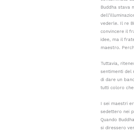
Buddha stava m
dell’illuminazio
vederle. Il re 
convincere il 
idee, ma il frat
maestro. Perch
Tuttavia, ritene
sentimenti del 
di dare un banc
tutti coloro ch
I sei maestri er
sedettero nei po
Quando Buddha e
si diressero ve