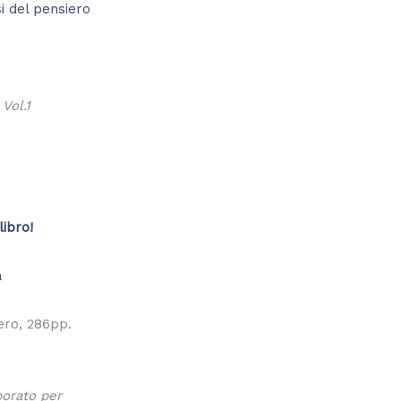
si del pensiero
Vol.1
libro!
a
ero, 286pp.
orato per