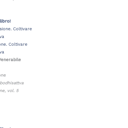
libro!
ne. Coltivare
tva
 Venerabile
one
 bodhisattva
e, vol. 5