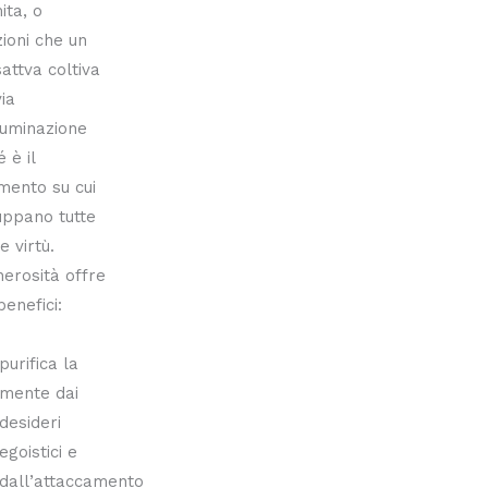
ita, o
ioni che un
attva coltiva
via
lluminazione
 è il
mento su cui
luppano tutte
e virtù.
erosità offre
benefici:
purifica la
mente dai
desideri
egoistici e
dall’attaccamento