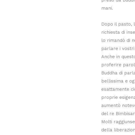
mani.
Dopo il pasto, 
richiesta di i
lo rimandò di n
parlare i vostri
Anche in questo
proferire parol
Buddha di parl
bellissima e og
esattamente ci
proprie esigenz
aumentò notev
del re Bimbisara
Molti raggiunser
della liberazio