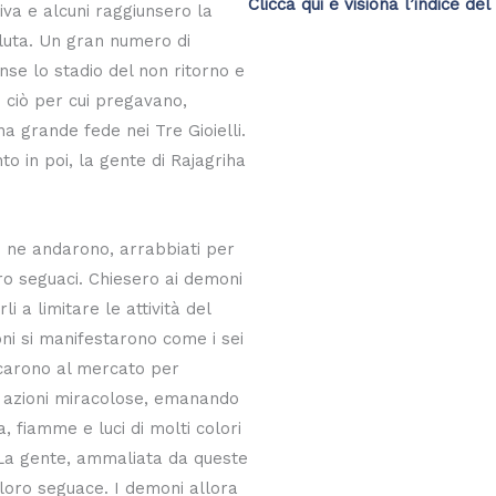
Clicca qui e visiona l’indice del 
tiva e alcuni raggiunsero la
oluta. Un gran numero di
se lo stadio del non ritorno e
o ciò per cui pregavano,
a grande fede nei Tre Gioielli.
 in poi, la gente di Rajagriha
.
e ne andarono, arrabbiati per
ro seguaci. Chiesero ai demoni
li a limitare le attività del
ni si manifestarono come i sei
ecarono al mercato per
 azioni miracolose, emanando
 fiamme e luci di molti colori
 La gente, ammaliata da queste
 loro seguace. I demoni allora