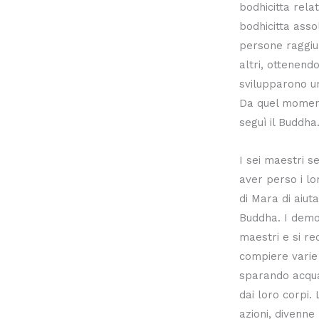
bodhicitta rela
bodhicitta ass
persone raggiun
altri, ottenend
svilupparono un
Da quel momento
seguì il Buddha
I sei maestri s
aver perso i lo
di Mara di aiutar
Buddha. I demo
maestri e si r
compiere varie
sparando acqua,
dai loro corpi.
azioni, divenne