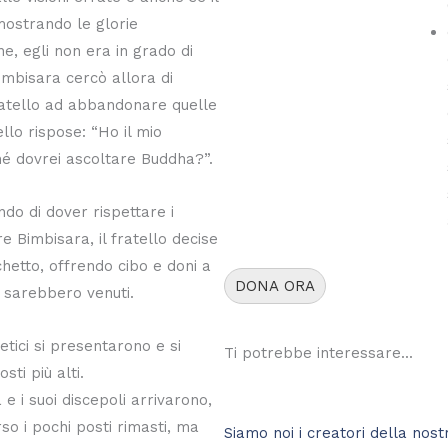
ostrando le glorie
ne, egli non era in grado di
Bimbisara cercò allora di
fratello ad abbandonare quelle
ello rispose: “Ho il mio
é dovrei ascoltare Buddha?”.
ndo di dover rispettare i
re Bimbisara, il fratello decise
hetto, offrendo cibo e doni a
DONA ORA
e sarebbero venuti.
etici si presentarono e si
Ti potrebbe interessare...
sti più alti.
 i suoi discepoli arrivarono,
rso i pochi posti rimasti, ma
Siamo noi i creatori della nost