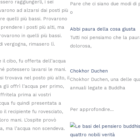
sero raggiungerli, i sei
Pare che ci siano due modi di
ovarono ad alzarsi dai posti più
o
re quelli più bassi. Provarono
 prendere i posti più alti, ma
Abbi paura della cosa giusta
trovarono in quelli più bassi.
Tutti noi pensiamo che la paura
 di vergogna, rimasero lì.
dolorosa,
 il cibo, fu offerta dell’acqua
ché potessero lavarsi le mani.
Chokhor Duchen
i trovava nel posto più alto, il
Chokhor Duchen, una delle quat
 gli offrì l’acqua per primo,
annuali legate a Buddha
ffritela prima ai vostri
acqua fu quindi presentata a
Per approfondire...
 il recipiente fu rovesciato,
 loro mani. L’ospite provò
a, ma l’acqua non scendeva.