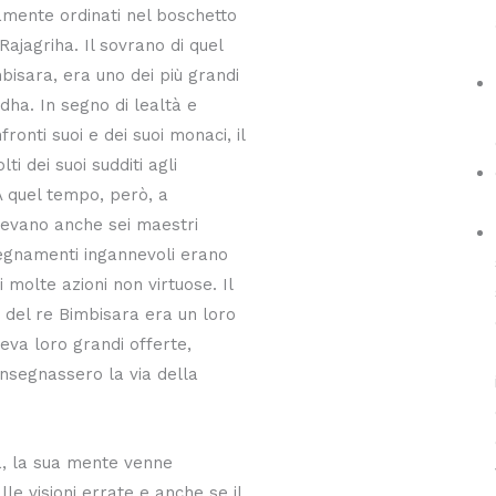
amente ordinati nel boschetto
Rajagriha. Il sovrano di quel
mbisara, era uno dei più grandi
dha. In segno di lealtà e
fronti suoi e dei suoi monaci, il
i dei suoi sudditi agli
A quel tempo, però, a
devano anche sei maestri
insegnamenti ingannevoli erano
i molte azioni non virtuose. Il
 del re Bimbisara era un loro
eva loro grandi offerte,
nsegnassero la via della
, la sua mente venne
le visioni errate e anche se il