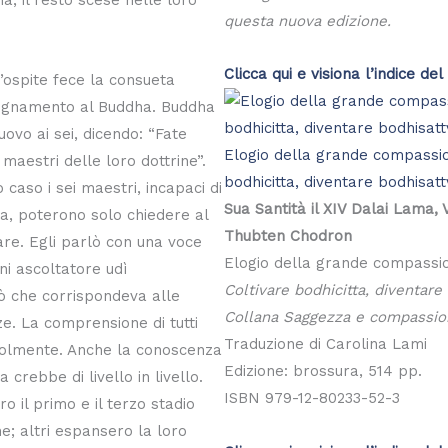
questa nuova edizione.
Clicca qui e visiona l’indice del 
l’ospite fece la consueta
nsegnamento al Buddha. Buddha
uovo ai sei, dicendo: “Fate
Elogio della grande compassio
 maestri delle loro dottrine”.
bodhicitta, diventare bodhisat
 caso i sei maestri, incapaci di
Sua Santità il XIV Dalai Lama,
a, poterono solo chiedere al
Thubten Chodron
are. Egli parlò con una voce
Elogio della grande compassi
ni ascoltatore udì
Coltivare bodhicitta, diventare
ò che corrispondeva alle
Collana Saggezza e compassion
e. La comprensione di tutti
Traduzione di Carolina Lami
olmente. Anche la conoscenza
Edizione: brossura, 514 pp.
 crebbe di livello in livello.
ISBN 979-12-80233-52-3
o il primo e il terzo stadio
ne; altri espansero la loro