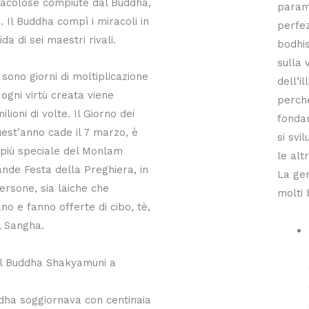
iracolose compiute dal Buddha,
param
. Il Buddha compì i miracoli in
perfez
ida di sei maestri rivali.
bodhis
sulla 
 sono giorni di moltiplicazione
dell’i
i ogni virtù creata viene
perché
ilioni di volte. Il Giorno dei
fonda
uest’anno cade il 7 marzo, è
si svi
 più speciale del Monlam
le altr
nde Festa della Preghiera, in
La gen
persone, sia laiche che
molti 
no e fanno offerte di cibo, tè,
l Sangha.
del Buddha Shakyamuni a
ha soggiornava con centinaia