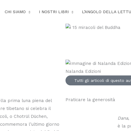
CHI SIAMO
I NOSTRI LIBRI
L’ANGOLO DELLA LETT
Nalanda Edizioni
Tutti gli articoli di questo a
Praticare la generosità
lla prima luna piena del
re tibetano si celebra il
coli, o Chotrül Düchen,
Dana
,
 commemora l’ultimo giorno
è la p