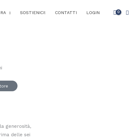
Cerc
URA
SOSTIENICI!
CONTATTI
LOGIN
utore
 la generosità,
rima delle sei