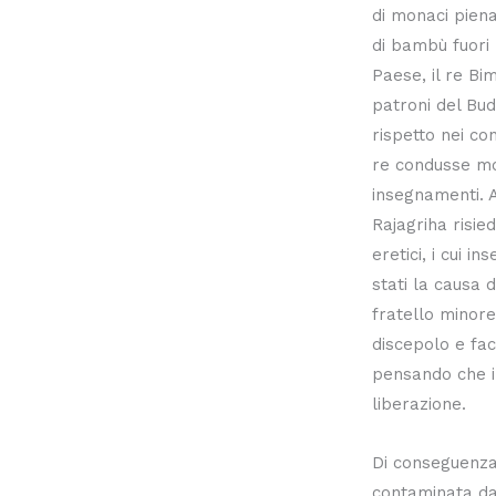
di monaci pien
di bambù fuori 
Paese, il re Bi
patroni del Bud
rispetto nei con
re condusse molt
insegnamenti. 
Rajagriha risie
eretici, i cui 
stati la causa d
fratello minore
discepolo e fac
pensando che i
liberazione.
Di conseguenza
contaminata dal