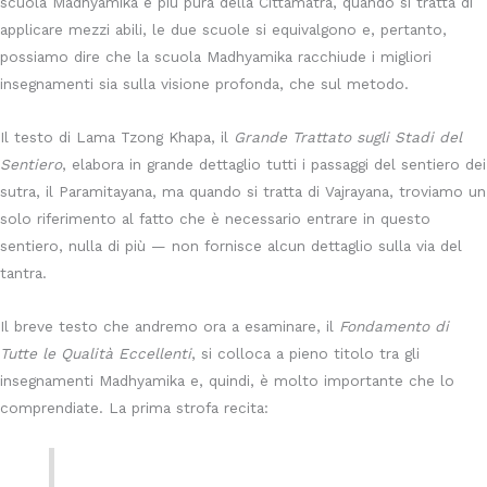
scuola Madhyamika è più pura della Cittamatra, quando si tratta di
applicare mezzi abili, le due scuole si equivalgono e, pertanto,
possiamo dire che la scuola Madhyamika racchiude i migliori
insegnamenti sia sulla visione profonda, che sul metodo.
Il testo di Lama Tzong Khapa, il
Grande Trattato sugli Stadi del
Sentiero
, elabora in grande dettaglio tutti i passaggi del sentiero dei
sutra, il Paramitayana, ma quando si tratta di Vajrayana, troviamo un
solo riferimento al fatto che è necessario entrare in questo
sentiero, nulla di più — non fornisce alcun dettaglio sulla via del
tantra.
Il breve testo che andremo ora a esaminare, il
Fondamento di
Tutte le Qualità Eccellenti
, si colloca a pieno titolo tra gli
insegnamenti Madhyamika e, quindi, è molto importante che lo
comprendiate. La prima strofa recita: