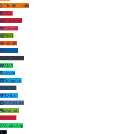
Odnoklassniki
PDF
Pinterest
Pocket
Print
Reddit
Renren
Short link
SMS
Skype
Telegram
Tumblr
Twitter
VKontakte
wechat
Weibo
WhatsApp
X