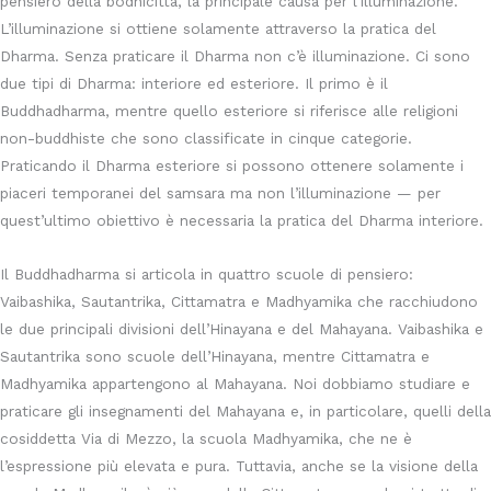
pensiero della bodhicitta, la principale causa per l’illuminazione.
L’illuminazione si ottiene solamente attraverso la pratica del
Dharma. Senza praticare il Dharma non c’è illuminazione. Ci sono
due tipi di Dharma: interiore ed esteriore. Il primo è il
Buddhadharma, mentre quello esteriore si riferisce alle religioni
non-buddhiste che sono classificate in cinque categorie.
Praticando il Dharma esteriore si possono ottenere solamente i
piaceri temporanei del samsara ma non l’illuminazione — per
quest’ultimo obiettivo è necessaria la pratica del Dharma interiore.
Il Buddhadharma si articola in quattro scuole di pensiero:
Vaibashika, Sautantrika, Cittamatra e Madhyamika che racchiudono
le due principali divisioni dell’Hinayana e del Mahayana. Vaibashika e
Sautantrika sono scuole dell’Hinayana, mentre Cittamatra e
Madhyamika appartengono al Mahayana. Noi dobbiamo studiare e
praticare gli insegnamenti del Mahayana e, in particolare, quelli della
cosiddetta Via di Mezzo, la scuola Madhyamika, che ne è
l’espressione più elevata e pura. Tuttavia, anche se la visione della