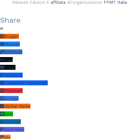
Nalanda Edizioni è
affiliata
all'organizzazione
FPMT Italia
Share
Blogger
Bluesky
Delicious
Digg
Email
Facebook
Facebook messenger
Flipboard
Google
Hacker News
Line
LinkedIn
Mastodon
Mix