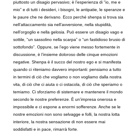
piuttosto un disagio pervasivo; è l’esperienza di “io, me e
mio” e di tutti i desideri, i bisogni, le antipatie, le speranze e
le paure che ne derivano. Ecco perché shenpa si trova sia
nell’attaccamento sia nell’avversione, nella stupidità,
nell’orgoglio e nella gelosia. Può essere un disagio vago e
sottile, “un sassolino nella scarpa” o “un fastidioso brusio di
sottofondo”. Oppure, se l’ego viene messo fortemente in
discussione, è l’insieme doloroso delle cinque emozioni
negative. Shenpa è il succo del nostro ego e si manifesta
quando ci riteniamo davvero importanti: pensiamo a tutto
in termini di ciò che vogliamo o non vogliamo dalla nostra
vita, di ciò che ci aiuta o ci ostacola, di ciò che speriamo o
temiamo. Ci sforziamo di sistemare e mantenere il mondo
secondo le nostre preferenze. È un’impresa onerosa e
impossibile e ci espone a enormi sofferenze. Anche se le
nostre emozioni non sono selvagge e folli, la nostra lotta
interiore, la nostra sensazione di non essere mai
soddisfatti e in pace, rimarrà forte.