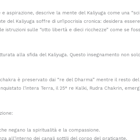
 e aspirazione, descrive la mente del Kaliyuga come una “sci
cante del Kaliyuga soffre di un’ipocrisia cronica: desidera es
istruzioni sulle “otto libertà e dieci ricchezze” come se foss
tturata alla sfida del Kaliyuga. Questo insegnamento non solo
achakra è preservato dai “re del Dharma” mentre il resto del
quistato l’intera Terra, il 25° re Kalki, Rudra Chakrin, emerg
zione:
he negano la spiritualità e la compassione.
za all’interno dei canali sottili del corpo del praticante.