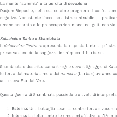
La mente “scimmia” e la perdita di devozione
Dudjom Rinpoche, nella sua celebre preghiera di confessione
negative. Nonostante l’accesso a istruzioni sublimi, il prati
rimane ancorato alle preoccupazioni mondane, gettando via le 
Kalachakra Tantra
e Shambhala
Il
Kalachakra Tantra
rappresenta la risposta tantrica più stru
preservazione della saggezza in un’epoca di barbarie.
Shambhala è descritto come il regno dove il lignaggio di Kal
le forze del materialismo e dei
mleccha
(barbari) avranno con
una nuova Età dell’Oro.
Questa guerra di Shambhala possiede tre livelli di interpreta
Esterno:
Una battaglia cosmica contro forze invasore c
Interno:
La lotta contro le emozioni afflittive e l’ignoran