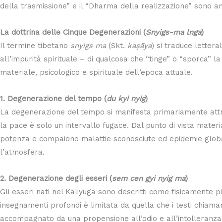
della trasmissione” e il “Dharma della realizzazione” sono anc
La dottrina delle Cinque Degenerazioni (
Snyigs-ma lnga
)
Il termine tibetano
snyigs ma
(Skt.
kaṣāya
) si traduce lette
all’impurità spirituale – di qualcosa che “tinge” o “sporca” 
materiale, psicologico e spirituale dell’epoca attuale.
1. Degenerazione del tempo (
du kyi nyig
)
La degenerazione del tempo si manifesta primariamente attraver
la pace è solo un intervallo fugace. Dal punto di vista materi
potenza e compaiono malattie sconosciute ed epidemie globali.
l’atmosfera.
2. Degenerazione degli esseri (
sem cen gyi nyig ma
)
Gli esseri nati nel Kaliyuga sono descritti come fisicamente p
insegnamenti profondi è limitata da quella che i testi chiama
accompagnato da una propensione all’odio e all’intolleranz