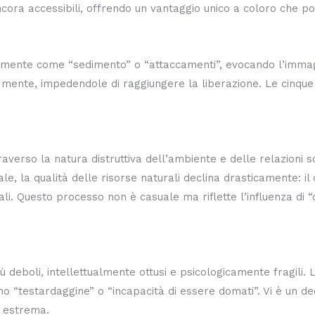
ora accessibili, offrendo un vantaggio unico a coloro che poss
ralmente come “sedimento” o “attaccamenti”, evocando l’imma
la mente, impedendole di raggiungere la liberazione. Le cinque
so la natura distruttiva dell’ambiente e delle relazioni socia
ale, la qualità delle risorse naturali declina drasticamente: i
 Questo processo non è casuale ma riflette l’influenza di “da
iù deboli, intellettualmente ottusi e psicologicamente fragili.
no “testardaggine” o “incapacità di essere domati”. Vi è un de
a estrema.