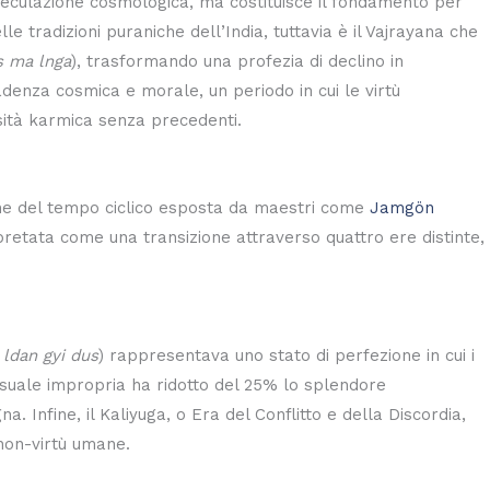
eculazione cosmologica, ma costituisce il fondamento per
le tradizioni puraniche dell’India, tuttavia è il Vajrayana che
s ma lnga
), trasformando una profezia di declino in
cadenza cosmica e morale, un periodo in cui le virtù
sità karmica senza precedenti.
ione del tempo ciclico esposta da maestri come
Jamgön
rpretata come una transizione attraverso quattro ere distinte,
 ldan gyi dus
) rappresentava uno stato di perfezione in cui i
essuale impropria ha ridotto del 25% lo splendore
 Infine, il Kaliyuga, o Era del Conflitto e della Discordia,
 non-virtù umane.