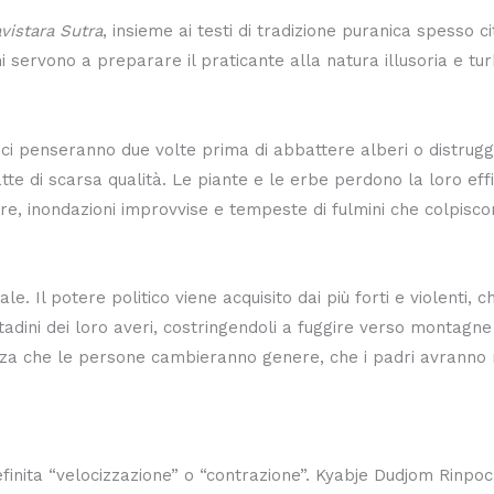
avistara Sutra
, insieme ai testi di tradizione puranica spesso c
i servono a preparare il praticante alla natura illusoria e tu
ci penseranno due volte prima di abbattere alberi o distrugger
e di scarsa qualità. Le piante e le erbe perdono la loro effi
re, inondazioni improvvise e tempeste di fulmini che colpiscono
ale. Il potere politico viene acquisito dai più forti e violenti,
cittadini dei loro averi, costringendoli a fuggire verso montagn
fetizza che le persone cambieranno genere, che i padri avranno r
inita “velocizzazione” o “contrazione”. Kyabje Dudjom Rinpo