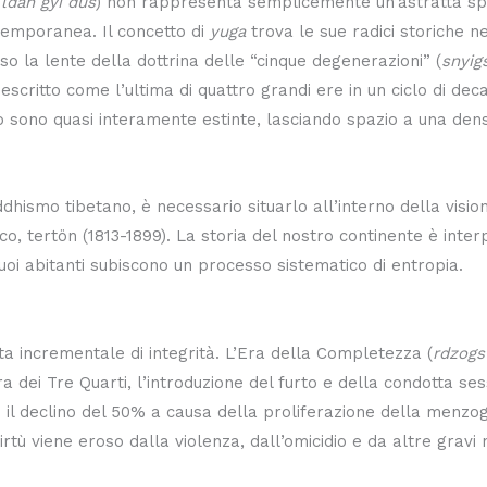
 ldan gyi dus
) non rappresenta semplicemente un’astratta sp
temporanea. Il concetto di
yuga
trova le sue radici storiche nel
so la lente della dottrina delle “cinque degenerazioni” (
snyig
descritto come l’ultima di quattro grandi ere in un ciclo di de
o sono quasi interamente estinte, lasciando spazio a una den
dhismo tibetano, è necessario situarlo all’interno della vis
ico, tertön (1813-1899). La storia del nostro continente è inte
suoi abitanti subiscono un processo sistematico di entropia.
ta incrementale di integrità. L’Era della Completezza (
rdzogs
a dei Tre Quarti, l’introduzione del furto e della condotta s
il declino del 50% a causa della proliferazione della menzogna.
irtù viene eroso dalla violenza, dall’omicidio e da altre gravi