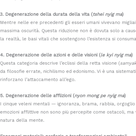
3. Degenerazione della durata della vita (
tshei nyig ma
)
Mentre nelle ere precedenti gli esseri umani vivevano migliai
massima oscurità. Questa riduzione non è dovuta solo a cause
la realtà, le basi vitali che sostengono l’esistenza si consu
4. Degenerazione delle azioni e delle visioni (
le kyi nyig ma
)
Questa categoria descrive l’eclissi della retta visione (
samyak
da filosofie errate, nichilismo ed edonismo. Vi è una sistemati
rinforzano l’attaccamento all’ego.
5. Degenerazione delle afflizioni (
nyon mong pe nyig ma
)
I cinque veleni mentali — ignoranza, brama, rabbia, orgoglio
emozioni afflittive non sono più percepite come ostacoli, ma
natura della mente.