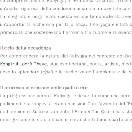
La comprensione del Kaliyuga, o “Era della Discordia” (
rtsod
un’analisi rigorosa della condizione umana e ambientale con
ha integrato e risignificato questa visione temporale attraver
un’opportunità alchemica per la pratica. Il Kaliyuga è infatti 
primordiali che sostenevano l’armonia tra l’uomo e l’univers
Il ciclo della decadenza
Per comprendere la natura del Kaliyuga nel contesto del Bud
Kongtrul Lodrö Thaye
, studioso tibetano, poeta, artista, med
dove lo splendore (
dpal
) e la ricchezza dell’ambiente e dei 
Il processo di erosione delle quattro ere
La progressione verso il Kaliyuga è descritta come una perdi
godimenti e la longevità erano massimi. Con l’avvento dell’Er
dell’ambiente. Successivamente, l’Era dei Due Quarti ha visto 
emerge come lo stadio finale in cui anche l’ultimo quarto di v