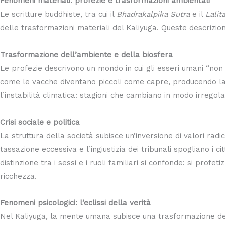
Fenomeni materiali: profezie e trasformazioni ambientali
Le scritture buddhiste, tra cui il
Bhadrakalpika Sutra
e il
Lalit
delle trasformazioni materiali del Kaliyuga. Queste descrizion
Trasformazione dell’ambiente e della biosfera
Le profezie descrivono un mondo in cui gli esseri umani “non 
come le vacche diventano piccoli come capre, producendo latt
l’instabilità climatica: stagioni che cambiano in modo irregola
Crisi sociale e politica
La struttura della società subisce un’inversione di valori radic
tassazione eccessiva e l’ingiustizia dei tribunali spogliano i 
distinzione tra i sessi e i ruoli familiari si confonde: si pro
ricchezza.
Fenomeni psicologici: l’eclissi della verità
Nel Kaliyuga, la mente umana subisce una trasformazione def