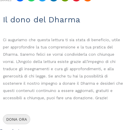
SHARES
r
i
Il dono del Dharma
t
t
u
r
Ci auguriamo che questa lettura ti sia stata di beneficio, utile
a
per approfondire la tua comprensione e la tua pratica del
e
Dharma. Saremo felici se vorrai condividerla con chiunque
m
vorrai. L’Angolo della lettura esiste grazie all’impegno di chi
a
traduce gli insegnamenti e cura gli approfondimenti, e alla
n
generosità di chi legge. Se anche tu hai la possibilità di
a
sostenere il nostro impegno a donare il Dharma e desideri che
t
questi contenuti continuino a essere aggiornati, gratuiti e
a
accessibili a chiunque, puoi fare una donazione. Grazie!
d
i
M
DONA ORA
a