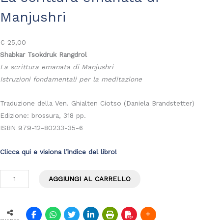
Manjushri
€
25,00
Shabkar Tsokdruk Rangdrol
La scrittura emanata di Manjushri
Istruzioni fondamentali per la meditazione
Traduzione della Ven. Ghialten Ciotso (Daniela Brandstetter)
Edizione: brossura, 318 pp.
ISBN 979-12-80233-35-6
Clicca qui e visiona l’indice del libro!
L
AGGIUNGI AL CARRELLO
a
s
c