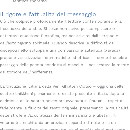
sentiero supremo”
.
Il rigore e l’attualità del messaggio
Ciò che colpisce profondamente il lettore contemporaneo è la
freschezza dello stile
. Shabkar non scrive per compiacere o
ostentare erudizione filosofica, ma per salvarci dalle trappole
dell’autoinganno spirituale
. Quando descrive le difficoltà dei
discepoli nello sviluppare una compassione autentica (
karuṇā
)
,
propone visualizzazioni drammatiche ed efficaci – come il celebre
passaggio della pecora condotta al macello – per destare la mente
dal torpore dell’indifferenza
.
La traduzione italiana della Ven. Ghialten Ciotso – oggi una delle
quattro bhikkhunī pienamente ordinate presente in italia, dopo la
cerimonia dello scorso novembre avvenuta in Bhutan – rispetta
fedelmente la fluidità del testo originale, preservando la musicalità
delle strofe e l’accuratezza dei termini sanscriti e tibetani. Il
volume è arricchito da un prezioso apparato di note e da un
glossario dettagliato che permette, sia al neofita sia al praticante