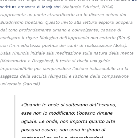
scrittura emanata di Manjushri
(Nalanda Edizioni, 2024)
rappresenta un ponte straordinario tra le diverse anime del
Buddhismo tibetano. Questo invito alla lettura esplora un’opera
dal tono profondamente umano e coinvolgente, capace di
coniugare il rigore filologico dell’approccio non settario (Rimé)
con l’immediatezza poetica dei canti di realizzazione (
doha
).
Dalla rinuncia iniziale alla meditazione sulla natura della mente
(Mahamudra e Dzogchen), il testo si rivela una guida
imprescindibile per comprendere l’unione indissolubile tra la
saggezza della vacuità (śūnyatā) e l’azione della compassione
universale (karuṇā).
«Quando le onde si sollevano dall’oceano,
esse non lo modificano; l’oceano rimane
uguale. Le onde, non importa quanto alte
possano essere, non sono in grado di
sostenersi da sole e, riassorbendosi