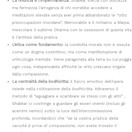
La rinuncia e l’impermanenza:
Shabkar sferza con dolcezza
ma fermezza l’arroganza di chi vorrebbe accedere a
meditazioni elevate senza aver prima abbandonato le “otto
preoccupazioni mondane”. Memorabile è il richiamo a Marpa:
mescolare il sublime Dharma con le ossessioni di questa vita
è l’antitesi della pratica.
L’etica come fondamento:
la condotta morale non è vissuta
come un dogma costrittivo, ma come manifestazione di
un’ecologia mentale. Viene paragonata alla terra su cui poggia
ogni cosa, indispensabile affinché le virtù crescano irrigate
dalla compassione.
La centralità della bodhicitta:
il fulcro emotivo dell’opera
risiede nella coltivazione della
bodhicitta
. Attraverso il
metodo di “eguagliare e scambiare se stessi con gli altri” ,
Shabkar ci costringe a guardare gli esseri viventi (inclusi gli
acerrimi nemici) sotto la luce dell’interconnessione
profonda, ricordandoci che
“se la vostra pratica della
vacuità è priva di compassione, non avete trovato il