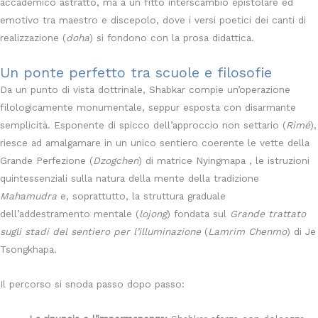
accademico astratto, ma a un fitto interscambio epistolare ed
emotivo tra maestro e discepolo, dove i versi poetici dei canti di
realizzazione (
doha
) si fondono con la prosa didattica.
Un ponte perfetto tra scuole e filosofie
Da un punto di vista dottrinale, Shabkar compie un’operazione
filologicamente monumentale, seppur esposta con disarmante
semplicità. Esponente di spicco dell’approccio non settario (
Rimé
),
riesce ad amalgamare in un unico sentiero coerente le vette della
Grande Perfezione (
Dzogchen
) di matrice Nyingmapa , le istruzioni
quintessenziali sulla natura della mente della tradizione
Mahamudra
e, soprattutto, la struttura graduale
dell’addestramento mentale (
lojong
) fondata sul
Grande trattato
sugli stadi del sentiero per l’illuminazione
(
Lamrim Chenmo
) di Je
Tsongkhapa.
Il percorso si snoda passo dopo passo: