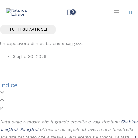
Vai
Cer
al
contenuto
TUTTI GLI ARTICOLI
Un capolavoro di meditazione e saggezza
Giugno 30, 2026
Indice
Nata dalle risposte che il grande eremita e yogi tibetano
Shabkar
Tsogdruk Rangdrol
offriva ai discepoli attraverso una finestrella
scavata nel fango che sigillava il suo eremo sul Monte Kailash,
La