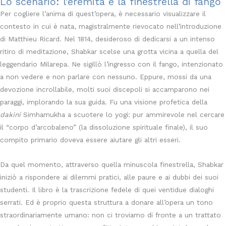
Lo scenario: l’eremita e la finestrella di fango
Per cogliere l’anima di quest’opera, è necessario visualizzare il
contesto in cui è nata, magistralmente rievocato nell’introduzione
di Matthieu Ricard. Nel 1814, desideroso di dedicarsi a un intenso
ritiro di meditazione, Shabkar scelse una grotta vicina a quella del
leggendario Milarepa. Ne sigillò l’ingresso con il fango, intenzionato
a non vedere e non parlare con nessuno. Eppure, mossi da una
devozione incrollabile, molti suoi discepoli si accamparono nei
paraggi, implorando la sua guida. Fu una visione profetica della
dakini
Simhamukha a scuotere lo yogi: pur ammirevole nel cercare
il “corpo d’arcobaleno” (la dissoluzione spirituale finale), il suo
compito primario doveva essere aiutare gli altri esseri.
Da quel momento, attraverso quella minuscola finestrella, Shabkar
iniziò a rispondere ai dilemmi pratici, alle paure e ai dubbi dei suoi
studenti. Il libro è la trascrizione fedele di quei ventidue dialoghi
serrati. Ed è proprio questa struttura a donare all’opera un tono
straordinariamente umano: non ci troviamo di fronte a un trattato