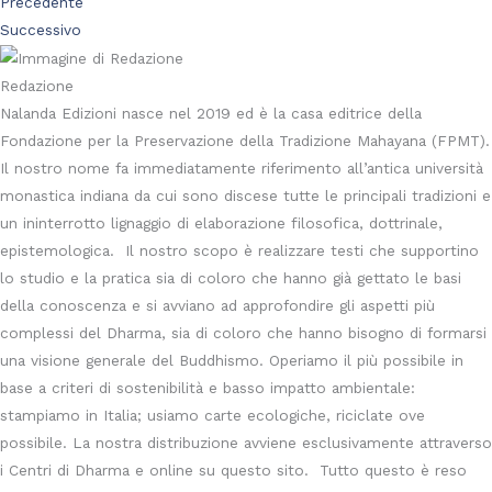
Precedente
n
Successivo
j
u
Redazione
s
Nalanda Edizioni nasce nel 2019 ed è la casa editrice della
h
Fondazione per la Preservazione della Tradizione Mahayana (FPMT).
r
Il nostro nome fa immediatamente riferimento all’antica università
i
monastica indiana da cui sono discese tutte le principali tradizioni e
q
un ininterrotto lignaggio di elaborazione filosofica, dottrinale,
u
epistemologica. Il nostro scopo è realizzare testi che supportino
a
lo studio e la pratica sia di coloro che hanno già gettato le basi
n
della conoscenza e si avviano ad approfondire gli aspetti più
t
complessi del Dharma, sia di coloro che hanno bisogno di formarsi
i
una visione generale del Buddhismo. Operiamo il più possibile in
t
base a criteri di sostenibilità e basso impatto ambientale:
à
stampiamo in Italia; usiamo carte ecologiche, riciclate ove
possibile. La nostra distribuzione avviene esclusivamente attraverso
i Centri di Dharma e online su questo sito. Tutto questo è reso