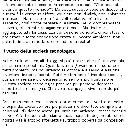
ciò che pensate di essere, rimarreste scioccati. “Che cosa sta
dicendo questo monaco?”. Ma cosa succederebbe se dicessi che
questa è la verità! In effetti, voi siete non-dualità, non-esistenza
intrinseca. Non esistete, né a livello relativo né a livello
assoluto, così come pensate di esistere. Se lo comprendeste
davvero, otterreste appagamento e pace. Ma finché vi
aggrappate alla fantasia, alla concezione concreta di voi stessi e
proiettate questa concezione errata sul vostro ambiente, non
potrete in alcun modo comprendere la realtà!
Il vuoto della società tecnologica
Nelle città occidentali di oggi, si può notare che più si invecchia,
più si hanno problemi. Quando siamo giovani non ci sono così
tanti problemi, ma poi arrivano le droghe e il sesso e alla fine
diventano insoddisfacenti. Poi il matrimonio è insoddisfacente,
poi arriva sempre più depressione, sempre più frustrazione.
Questa società tecnologica produce più persone depresse
rispetto alla campagna. Chi vive in campagna vive in modo più
naturale.
Così, man mano che il vostro corpo cresce e il vostro cervello
si espande, avete sempre più problemi e diventate sempre più
depressi. Più denaro avete, più problemi arrivano. Potete vederlo
da voi. Ciò dimostra che siamo illusi, inquinati, degenerati, che la
nostra vita è troppo intellettuale, troppo coperta da concezioni
errate.