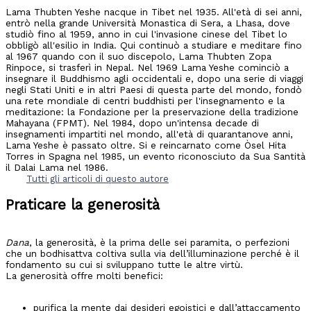
Lama Thubten Yeshe nacque in Tibet nel 1935. All'età di sei anni,
entrò nella grande Università Monastica di Sera, a Lhasa, dove
studiò fino al 1959, anno in cui l'invasione cinese del Tibet lo
obbligò all'esilio in India. Qui continuò a studiare e meditare fino
al 1967 quando con il suo discepolo, Lama Thubten Zopa
Rinpoce, si trasferì in Nepal. Nel 1969 Lama Yeshe cominciò a
insegnare il Buddhismo agli occidentali e, dopo una serie di viaggi
negli Stati Uniti e in altri Paesi di questa parte del mondo, fondò
una rete mondiale di centri buddhisti per l'insegnamento e la
meditazione: la Fondazione per la preservazione della tradizione
Mahayana (FPMT). Nel 1984, dopo un'intensa decade di
insegnamenti impartiti nel mondo, all'età di quarantanove anni,
Lama Yeshe è passato oltre. Si e reincarnato come Òsel Hita
Torres in Spagna nel 1985, un evento riconosciuto da Sua Santità
il Dalai Lama nel 1986.
Tutti gli articoli di questo autore
Praticare la generosità
Dana
, la generosità, è la prima delle sei paramita, o perfezioni
che un bodhisattva coltiva sulla via dell’illuminazione perché è il
fondamento su cui si sviluppano tutte le altre virtù.
La generosità offre molti benefici:
purifica la mente dai desideri egoistici e dall’attaccamento