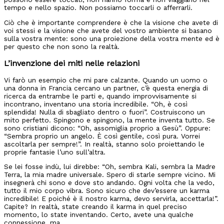
tempo e nello spazio. Non possiamo toccarli o afferrarli.
Ciò che è importante comprendere è che la visione che avete di
voi stessi e la visione che avete del vostro ambiente si basano
sulla vostra mente: sono una proiezione della vostra mente ed è
per questo che non sono la realtà.
L’invenzione dei miti nelle relazioni
Vi farò un esempio che mi pare calzante. Quando un uomo o
una donna in Francia cercano un partner, c’è questa energia di
ricerca da entrambe le parti e, quando improvvisamente si
incontrano, inventano una storia incredibile. “Oh, è così
splendida! Nulla di sbagliato dentro o fuori”. Costruiscono un
mito perfetto. Spingono e spingono, la mente inventa tutto. Se
sono cristiani dicono: “Oh, assomiglia proprio a Gesù”. Oppure:
“Sembra proprio un angelo. È così gentile, così pura. Vorrei
ascoltarla per sempre!”. In realtà, stanno solo proiettando le
proprie fantasie l’uno sull’altra.
Se lei fosse indù, lui direbbe: “Oh, sembra Kali, sembra la Madre
Terra, la mia madre universale. Spero di starle sempre vicino. Mi
insegnerà chi sono e dove sto andando. Ogni volta che la vedo,
tutto il mio corpo vibra. Sono sicuro che dev’essere un karma
incredibile! E poiché è il nostro karma, devo servirla, accettarla!”.
Capite? In realtà, state creando il karma in quel preciso
momento, lo state inventando. Certo, avete una qualche
connessione, ma…