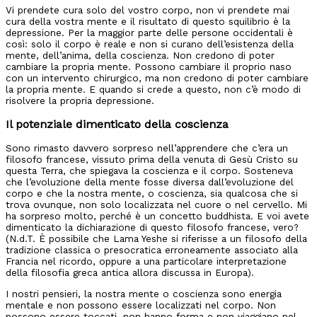
Vi prendete cura solo del vostro corpo, non vi prendete mai
cura della vostra mente e il risultato di questo squilibrio è la
depressione. Per la maggior parte delle persone occidentali è
così: solo il corpo è reale e non si curano dell’esistenza della
mente, dell’anima, della coscienza. Non credono di poter
cambiare la propria mente. Possono cambiare il proprio naso
con un intervento chirurgico, ma non credono di poter cambiare
la propria mente. E quando si crede a questo, non c’è modo di
risolvere la propria depressione.
Il potenziale dimenticato della coscienza
Sono rimasto davvero sorpreso nell’apprendere che c’era un
filosofo francese, vissuto prima della venuta di Gesù Cristo su
questa Terra, che spiegava la coscienza e il corpo. Sosteneva
che l’evoluzione della mente fosse diversa dall’evoluzione del
corpo e che la nostra mente, o coscienza, sia qualcosa che si
trova ovunque, non solo localizzata nel cuore o nel cervello. Mi
ha sorpreso molto, perché è un concetto buddhista. E voi avete
dimenticato la dichiarazione di questo filosofo francese, vero?
(N.d.T. È possibile che Lama Yeshe si riferisse a un filosofo della
tradizione classica o presocratica erroneamente associato alla
Francia nel ricordo, oppure a una particolare interpretazione
della filosofia greca antica allora discussa in Europa).
I nostri pensieri, la nostra mente o coscienza sono energia
mentale e non possono essere localizzati nel corpo. Non
possono essere toccati, non hanno forma e non viaggiano nel