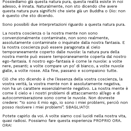
Possiediamo già questa natura pura, questa realtà esiste in noi
adesso, è innata. Naturalmente, non sto dicendo che avere
questa natura pura significhi che siete già un Buddha o Dio: non
è questo che sto dicendo.
Sono possibili due interpretazioni riguardo a questa natura pura.
La nostra coscienza o la nostra mente non sono
convenzionalmente contaminate, non sono realmente,
assolutamente contaminate o inquinate dalla nostra fantasia. E
la nostra coscienza può essere paragonata al cielo
temporaneamente coperto dalle nuvole: la natura pura della
nostra mente può essere temporaneamente coperta dal nostro
ego-fantasia. Il nostro ego-fantasia è come le nuvole: a volte
nere, pesanti; a volte compare un po’ di bianco, a volte nuvole
gialle, a volte rosse. Alla fine, passano e scompaiono tutte.
Ciò che sto dicendo è che l’essenza della vostra coscienza, la
vostra verità, la vostra mente non è assolutamente negativa,
non ha un carattere essenzialmente negativo. La nostra mente è
come il cielo e i nostri problemi di attaccamento all’ego e di
autocommiserazione sono come le nuvole. Non dovreste
credere: “Io sono il mio ego, io sono i miei problemi, perciò non
posso risolvere i miei problemi”. SBAGLIATO!
Potete capirlo da voi. A volte siamo così lucidi nella nostra vita,
quasi radiosi. Possiamo fare questa esperienza PROPRIO ORA.
ORA!