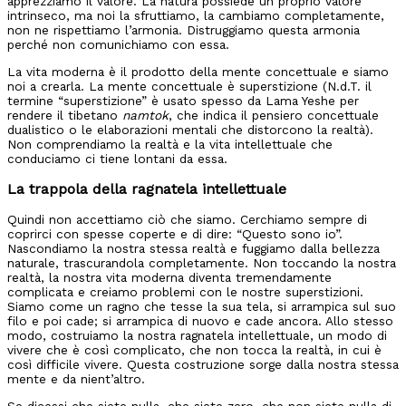
apprezziamo il valore. La natura possiede un proprio valore
intrinseco, ma noi la sfruttiamo, la cambiamo completamente,
non ne rispettiamo l’armonia. Distruggiamo questa armonia
perché non comunichiamo con essa.
La vita moderna è il prodotto della mente concettuale e siamo
noi a crearla. La mente concettuale è superstizione (N.d.T. il
termine “superstizione” è usato spesso da Lama Yeshe per
rendere il tibetano
namtok
, che indica il pensiero concettuale
dualistico o le elaborazioni mentali che distorcono la realtà).
Non comprendiamo la realtà e la vita intellettuale che
conduciamo ci tiene lontani da essa.
La trappola della ragnatela intellettuale
Quindi non accettiamo ciò che siamo. Cerchiamo sempre di
coprirci con spesse coperte e di dire: “Questo sono io”.
Nascondiamo la nostra stessa realtà e fuggiamo dalla bellezza
naturale, trascurandola completamente. Non toccando la nostra
realtà, la nostra vita moderna diventa tremendamente
complicata e creiamo problemi con le nostre superstizioni.
Siamo come un ragno che tesse la sua tela, si arrampica sul suo
filo e poi cade; si arrampica di nuovo e cade ancora. Allo stesso
modo, costruiamo la nostra ragnatela intellettuale, un modo di
vivere che è così complicato, che non tocca la realtà, in cui è
così difficile vivere. Questa costruzione sorge dalla nostra stessa
mente e da nient’altro.
Se dicessi che siete nulla, che siete zero, che non siete nulla di