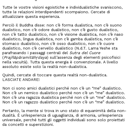
Tutte le vostre visioni egoistiche e individualistiche svaniscono,
tutte le relazioni interdipendenti scompaiono. Cercate di
attualizzare questa esperienza.
Perciò il Buddha disse: non c’è forma dualistica, non c’è suono
dualistico, non c’è odore dualistico, non c’è gusto dualistico,
non c’è tatto dualistico, non c’è visione dualistica, non c’è naso
dualistico, lingua dualistica, non c’è gamba dualistica, non c’è
stomaco dualistico, non c’è osso dualistico, non c’è cuore
dualistico, non c’è cervello dualistico (N.d.T. Lama Yeshe sta
parafrasando i passaggi centrali del
Sutra del Cuore
(
Prajñāpāramitāhṛdaya
) sull’assenza degli elementi psicofisici
nella vacuità). Tutta questa energia è convenzionale. A livello
assoluto esiste solo la realtà non-dualistica.
Quindi, cercate di toccare questa realtà non-dualistica.
LASCIATE ANDARE!
Non ci sono amici dualistici perché non c’è un “me” dualistico.
Non c’è un nemico dualistico perché non c’è un “me” dualistico.
Non c’è una ragazza dualistica perché non c’è un “me” dualistico.
Non c’è un ragazzo dualistico perché non c’è un “me” dualistico.
Pertanto, la mente si trova in uno stato di equanimità della non-
dualità. È un’esperienza di uguaglianza, di armonia, un’esperienza
universale, perché tutti gli oggetti individuali sono solo proiettati
da concetti e superstizioni.