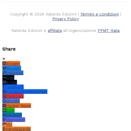
Copyright © 2026 Nalanda Edizioni |
Termini e condizioni
|
Privacy Policy
Nalanda Edizioni è
affiliata
all'organizzazione
FPMT Italia
Share
Blogger
Bluesky
Delicious
Digg
Email
Facebook
Facebook messenger
Flipboard
Google
Hacker News
Line
LinkedIn
Mastodon
Mix
Odnoklassniki