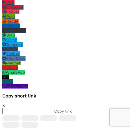
PDF
Pinterest
Pocket
Print
Reddit
Renren
Short link
SMS
Skype
Telegram
Tumblr
Twitter
VKontakte
wechat
Weibo
WhatsApp
X
Xing
Yahoo! Mail
Copy short link
Copy link