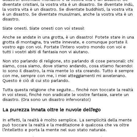
diventate cristiani, la vostra vita è un disastro. Se diventate indù,
la vostra vita è un disastro. Se diventate buddhisti, la vostra vita
è un disastro. Se diventate musulmani, anche la vostra vita è un
disastro.
Siate onesti. Siate onesti con voi stessi!
Anche se andate in una grotta, è un disastro! Potete stare in una
grotta di montagna, tra vette innevate, e comunque portate il
vostro ego con voi. Portate l’intero vostro mondo con voi e
tutti i vostri abiti di fantasia non vi aiutano.
Non sto parlando di religione, sto parlando di cose personali: chi
siamo, cosa siamo, dove stiamo andando, cosa stiamo facendo!
Io sono il disastro, la mia mente lo sta creando. Tutto è sempre
con me, sempre con me, i miei atteggiamenti mi avvelenano.
Questo è ciò di cui sto parlando.
Tutta questa religione che seguite… finché non toccate la realtà
in voi stessi, finché non sradicate le vostre fantasie, sarete un
disastro. (Ora sono un disastro infervorato!)
La purezza innata oltre le nuvole dell’ego
In effetti, la realtà è molto semplice. La semplicità della mente
può toccare la realtà e la meditazione è qualcosa che va oltre
l’intelletto e porta la mente nel suo stato naturale.