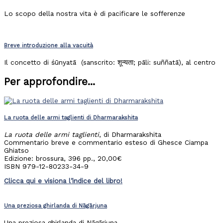
Lo scopo della nostra vita è di pacificare le sofferenze
Breve introduzione alla vacuità
Il concetto di śūnyatā (sanscrito: शून्यता; pāli: suññatā), al centro
Per approfondire...
La ruota delle armi taglienti di Dharmarakshita
La ruota delle armi taglienti
, di Dharmarakshita
Commentario breve e commentario esteso di Ghesce Ciampa
Ghiatso
Edizione: brossura, 396 pp., 20,00€
ISBN 979-12-80233-34-9
Clicca qui e visiona l’indice del libro!
Una preziosa ghirlanda di Nāgārjuna
Una preziosa ghirlanda di Nāgārjuna