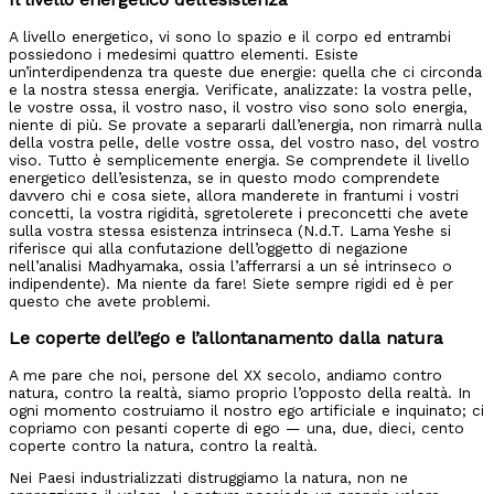
A livello energetico, vi sono lo spazio e il corpo ed entrambi
possiedono i medesimi quattro elementi. Esiste
un’interdipendenza tra queste due energie: quella che ci circonda
e la nostra stessa energia. Verificate, analizzate: la vostra pelle,
le vostre ossa, il vostro naso, il vostro viso sono solo energia,
niente di più. Se provate a separarli dall’energia, non rimarrà nulla
della vostra pelle, delle vostre ossa, del vostro naso, del vostro
viso. Tutto è semplicemente energia. Se comprendete il livello
energetico dell’esistenza, se in questo modo comprendete
davvero chi e cosa siete, allora manderete in frantumi i vostri
concetti, la vostra rigidità, sgretolerete i preconcetti che avete
sulla vostra stessa esistenza intrinseca (N.d.T. Lama Yeshe si
riferisce qui alla confutazione dell’oggetto di negazione
nell’analisi Madhyamaka, ossia l’afferrarsi a un sé intrinseco o
indipendente). Ma niente da fare! Siete sempre rigidi ed è per
questo che avete problemi.
Le coperte dell’ego e l’allontanamento dalla natura
A me pare che noi, persone del XX secolo, andiamo contro
natura, contro la realtà, siamo proprio l’opposto della realtà. In
ogni momento costruiamo il nostro ego artificiale e inquinato; ci
copriamo con pesanti coperte di ego — una, due, dieci, cento
coperte contro la natura, contro la realtà.
Nei Paesi industrializzati distruggiamo la natura, non ne