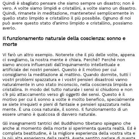
Quindi è sbagliato pensare che siamo sempre un disastro; non è
vero. A volte siamo limpidi e cristallini, a volte siamo un disastro.
Quindi, rimanete in meditazione, mantenetevi semplicemente in
quello stato limpido e cristallino il più possibile. Ognuno di noi
può avere questo stato d’animo limpido e cristallino, possiamo
averlo.
Il funzionamento naturale della coscienza: sonno e
morte
Vi farò un altro esempio. Noterete che il più delle volte, appena
ci svegliamo, la nostra mente è chiara. Perché? Perché non
siamo ancora influenzati dall’inquinamento intellettuale e
artificiale dei nostri pensieri. Questo è il motivo per cui
consigliamo la meditazione al mattino. Quando dormite, tutti i
vostri problemi spazzatura e i vostri pensieri disastrosi vanno
naturalmente in uno stato inconscio, nella coscienza limpida e
cristallina. In modo del tutto naturale i sensi si chiudono e non
c’è più attaccamento verso gli oggetti dei sensi. Questo è il
motivo per cui il sonno a volte è molto benefico, specialmente
se siete irrequieti e pieni di fantasie e pensieri spazzatura nella
mente. È una cosa naturale, il sonno. Il funzionamento di un
essere umano è qualcosa di davvero naturale.
Gli insegnamenti tantrici del Buddhismo tibetano spiegano che
anche al momento della morte si sperimenta questa realtà. Ed è
completa beatitudine, è la migliore esperienza della vostra vita e
la più alta esperienza della realtà. Avete sentito parlare di questa