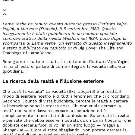
Lama Yeshe ha tenuto questo discorso presso l’Istituto Vajra
Yogini, a Marzens (Francia), il 5 settembre 1983. Questo
insegnamento è stato pubblicato in un numero speciale
commemorativo della rivista Wisdom nel 1984, poco dopo la
scomparsa di Lama Yeshe. Un estratto di questo insegnamento
è stato pubblicato nel capitolo 21 di
Big Love: The Life and
Teachings of Lama Yeshe
.
Buongiorno a tutte e a tutti. Il direttore dell’Istituto Vajra Yogini
mi ha chiesto di parlare di come integrare la vacuità nella vita
quotidiana.
La ricerca della realtà e l’illusione esteriore
Che cos’è la vacuità? La vacuità (Skt:
śūnyatā
) è la realtà, il
modo di esistere nostro e di tutti i fenomeni che ci circondano.
Secondo il punto di vista buddhista, cercare la realtà e cercare
la liberazione sono la stessa cosa. Chi non vuole cercare la
realtà non vuole davvero cercare la liberazione ed è
semplicemente in uno stato di confusione. Se cercate la realtà
e pensate che debba esservi mostrata da un Lama tibetano, che
dobbiate cercarla fuori di voi, in un altro luogo — magari a
Shangri-la! — allora vi state sbagliando. Non potete cercare la
realtà fuori di voi, perché voi siete la realtà.