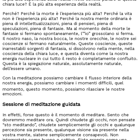
chiara luce? È la più alta esperienza della realtà.
Perché? Perché la morte è l’esperienza più alta? Perché la vita
non è l’esperienza più alta? Perché la nostra mente ordinaria è
piena di intellettualizzazioni, piena di pensieri, piena di
speculazioni, piena di fantasie. Ma al momento della morte le
fantasie si fermano spontaneamente, l’”io” grossolano si ferma.
Il nostro naso, la nostra bocca, le nostre orecchie, le nostre sei
coscienze si fermano naturalmente. Queste coscienze, queste
inarrestabili sorgenti di fantasia, si dissolvono nella mente, nella
coscienza della chiara luce, e questa diventa come la nostra
energia nucleare in cui tutto il resto è completamente confluito.
Questa è la spiegazione naturale, assolutamente naturale,
dell’essere umano.
Con la meditazione possiamo cambiare il flusso interiore della
nostra energia, possiamo cambiare i momenti difficili, quel
moment
o, questo momento, poss
iamo rilasciare le nostre
emozioni.
Sessione di meditazione guidata
In effetti, forse questo è il momento di meditare. Sento che
dovremmo meditare ora. Quindi chiudete gli occhi, non pensate
“sto meditando”, chiudete semplicemente gli occhi e qualunque
percezione sia presente, qualunque visione sia presente nella
vostra mente, siatene semplicemente consapevoli. Non
interpretate come buono o cattivo. Siate proprio come una