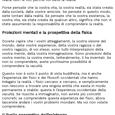
Forse pensate che la vostra vita, la vostra realtà, sia stata creata
dalla società, dalle vostre amicizie. Se pensate in questo modo,
siete lontani dalla realtà. Se pensate che la vostra esistenza, la
vostra vita, sia stata creata da qualcun altro, significa che non vi
state assumendo la responsabilità di comprendere la realtà.
Proiezioni mentali e la prospettiva della fisica
Dovete capire che i vostri atteggiamenti, la vostra visione del
mondo, delle vostre esperienze, della vostra ragazza o del
vostro ragazzo, di voi stessi, sono tutti interpretazioni della
vostra mente, della vostra immaginazione. Sono proiezioni della
vostra mente; la vostra mente, letteralmente, li ha inventati. Se
non lo comprendete, avete pochissime possibilità di
comprendere la vacuità.
Questo non è solo il punto di vista buddhista, ma è anche
l’esperienza dei fisici e dei filosofi occidentali che hanno
indagato la realtà. I fisici cercano e cercano, e semplicemente
non riescono a trovare una singola entità che esista in modo
permanente e stabile: questa è l’esperienza occidentale della
vacuità. Se riuscite a immaginarlo, non avrete più concetti
concreti; se comprendete questa esperienza dei fisici, allora
lascerete andare i vostri problemi mondani. Ma voi non volete
comprendere.
Il livello energetico dell’esistenza