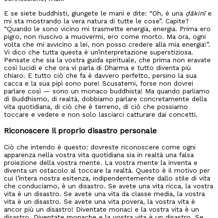
E se siete buddhisti, giungete le mani e dite: “Oh, è una
ḍākinī
e
mi sta mostrando la vera natura di tutte le cose”. Capite?
“Quando le sono vicino mi trasmette energia, energia. Prima ero
pigro, non riuscivo a muovermi, ero come morto. Ma ora, ogni
volta che mi avvicino a lei, non posso credere alla mia energia!”.
Vi dico che tutta questa è un’interpretazione superstiziosa.
Pensate che sia la vostra guida spirituale, che prima non eravate
così lucidi e che ora vi parla di Dharma e tutto diventa più
chiaro. E tutto ciò che fa è davvero perfetto, persino la sua
cacca e la sua pipì sono pure! Scusatemi, forse non dovrei
parlare così — sono un monaco buddhista! Ma quando parliamo
di Buddhismo, di realtà, dobbiamo parlare concretamente della
vita quotidiana, di ciò che è terreno, di ciò che possiamo
toccare e vedere e non solo lasciarci catturare dai concetti.
Riconoscere il proprio disastro personale
Ciò che intendo è questo: dovreste riconoscere come ogni
apparenza nella vostra vita quotidiana sia in realtà una falsa
proiezione della vostra mente. La vostra mente la inventa e
diventa un ostacolo al toccare la realtà. Questo è il motivo per
cui l’intera nostra esitenza, indipendentemente dallo stile di vita
che conduciamo, è un disastro. Se avete una vita ricca, la vostra
vita è un disastro. Se avete una vita da classe media, la vostra
vita è un disastro. Se avete una vita povera, la vostra vita è
ancor più un disastro! Diventate monaci e la vostra vita è un
disastro. Diventate monache e la vostra vita è un disastro. Se