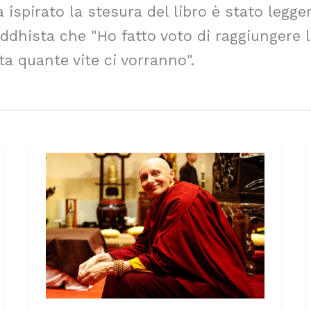
 ispirato la stesura del libro è stato legge
ddhista che "Ho fatto voto di raggiungere l
a quante vite ci vorranno".
Il
karma
è
l’intenzione