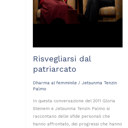
Risvegliarsi dal
patriarcato
Dharma al femminile
/
Jetsunma Tenzin
Palmo
In questa conversazione del 2011 Gloria
Steinem e Jetsunma Tenzin Palmo si
raccontano delle sfide personali che
hanno affrontato, dei progressi che hanno