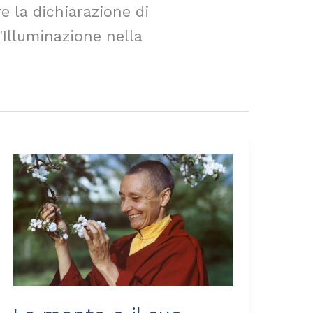
re la dichiarazione di
'Illuminazione nella
La
mente
e
il
suo
potenziale