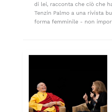
di lei, racconta che ciò che ha
Tenzin Palmo a una rivista bu
forma femminile - non import
Risvegliarsi
dal
patriarcato