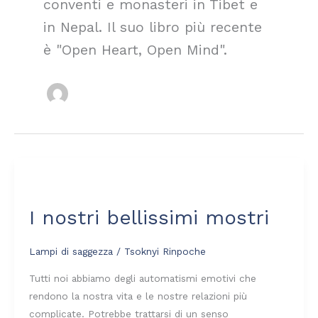
conventi e monasteri in Tibet e
in Nepal. Il suo libro più recente
è "Open Heart, Open Mind".
I
nostri
I nostri bellissimi mostri
bellissimi
mostri
Lampi di saggezza
/
Tsoknyi Rinpoche
Tutti noi abbiamo degli automatismi emotivi che
rendono la nostra vita e le nostre relazioni più
complicate. Potrebbe trattarsi di un senso