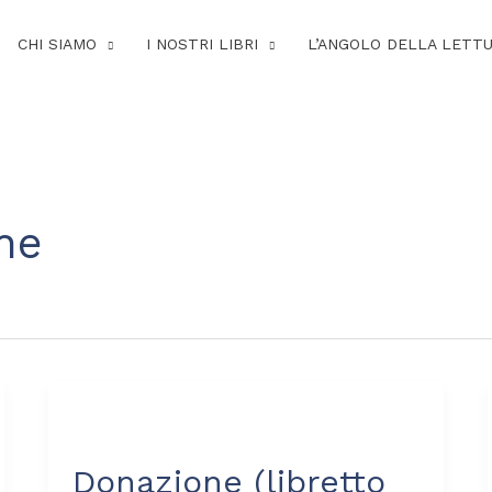
CHI SIAMO
I NOSTRI LIBRI
L’ANGOLO DELLA LETT
ne
Donazione
(libretto
Donazione (libretto
LZR)