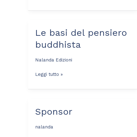
Le basi del pensiero
Le
basi
buddhista
del
pensiero
Nalanda Edizioni
buddhista
Leggi tutto »
Sponsor
Sponsor
nalanda