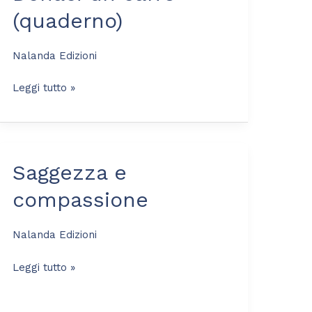
(quaderno)
(quaderno)
Nalanda Edizioni
Leggi tutto »
Saggezza e
Saggezza
e
compassione
compassione
Nalanda Edizioni
Leggi tutto »