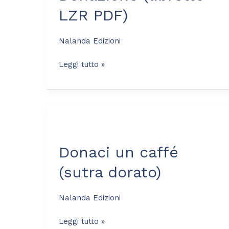
PDF)
LZR PDF)
Nalanda Edizioni
Leggi tutto »
Donaci
un
Donaci un caffé
caffé
(sutra
(sutra dorato)
dorato)
Nalanda Edizioni
Leggi tutto »