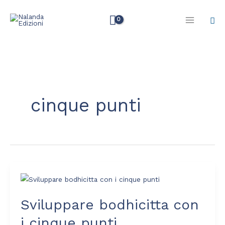
Vai
Cer
al
contenuto
cinque punti
Sviluppare
bodhicitta
Sviluppare bodhicitta con
con
i
i cinque punti