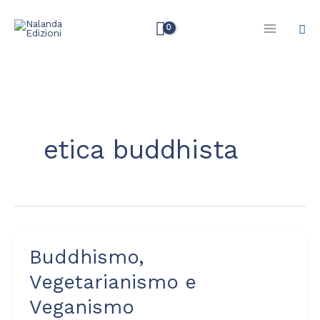
Vai
Cer
al
contenuto
etica buddhista
Buddhismo,
Buddhismo,
Vegetarianismo
Vegetarianismo e
e
Veganismo
Veganismo