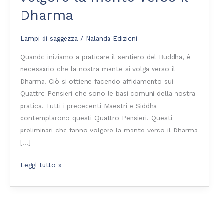
volgere
Dharma
la
mente
Lampi di saggezza
/
Nalanda Edizioni
verso
il
Quando iniziamo a praticare il sentiero del Buddha, è
Dharma
necessario che la nostra mente si volga verso il
Dharma. Ciò si ottiene facendo affidamento sui
Quattro Pensieri che sono le basi comuni della nostra
pratica. Tutti i precedenti Maestri e Siddha
contemplarono questi Quattro Pensieri. Questi
preliminari che fanno volgere la mente verso il Dharma
[…]
Leggi tutto »