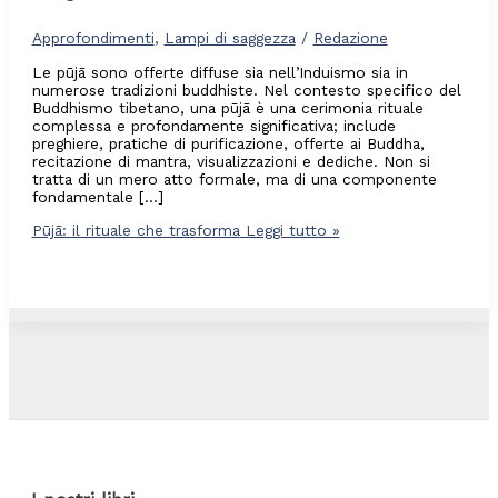
Approfondimenti
,
Lampi di saggezza
/
Redazione
Le pūjā sono offerte diffuse sia nell’Induismo sia in
numerose tradizioni buddhiste. Nel contesto specifico del
Buddhismo tibetano, una pūjā è una cerimonia rituale
complessa e profondamente significativa; include
preghiere, pratiche di purificazione, offerte ai Buddha,
recitazione di mantra, visualizzazioni e dediche. Non si
tratta di un mero atto formale, ma di una componente
fondamentale […]
Pūjā: il rituale che trasforma
Leggi tutto »