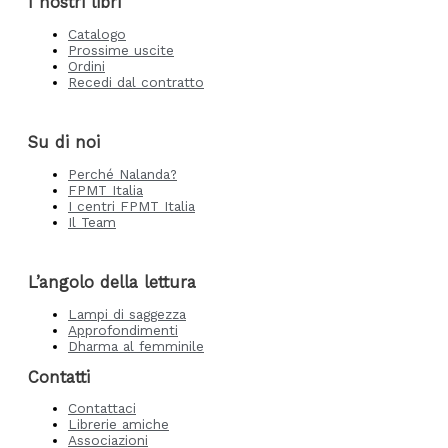
I nostri libri
Catalogo
Prossime uscite
Ordini
Recedi dal contratto
Su di noi
Perché Nalanda?
FPMT Italia
I centri FPMT Italia
Il Team
L’angolo della lettura
Lampi di saggezza
Approfondimenti
Dharma al femminile
Contatti
Contattaci
Librerie amiche
Associazioni