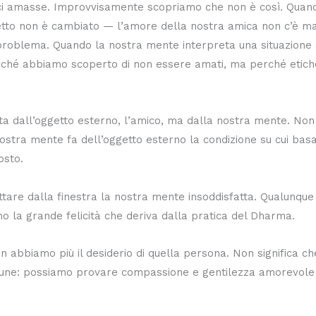
ci amasse. Improvvisamente scopriamo che non è così. Quando
ggetto non è cambiato — l’amore della nostra amica non c’è m
roblema. Quando la nostra mente interpreta una situazione co
 perché abbiamo scoperto di non essere amati, ma perché etic
a dall’oggetto esterno, l’amico, ma dalla nostra mente. No
nostra mente fa dell’oggetto esterno la condizione su cui ba
osto.
uttare dalla finestra la nostra mente insoddisfatta. Qualunque 
mo la grande felicità che deriva dalla pratica del Dharma.
n abbiamo più il desiderio di quella persona. Non significa 
ne: possiamo provare compassione e gentilezza amorevole p