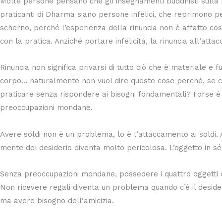
Molte persone pensano che gli insegnamenti buddhisti sulla ri
praticanti di Dharma siano persone infelici, che reprimono pe
scherno, perché l’esperienza della rinuncia non è affatto cos
con la pratica. Anziché portare infelicità, la rinuncia all’att
Rinuncia non significa privarsi di tutto ciò che è materiale e
corpo… naturalmente non vuol dire queste cose perché, se
praticare senza rispondere ai bisogni fondamentali? Forse è 
preoccupazioni mondane.
Avere soldi non è un problema, lo è l’attaccamento ai soldi.
mente del desiderio diventa molto pericolosa. L’oggetto in s
Senza preoccupazioni mondane, possedere i quattro oggetti 
Non ricevere regali diventa un problema quando c’è il desideri
ma avere bisogno dell’amicizia.