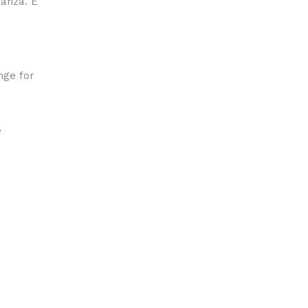
ranza. È
nge for
e