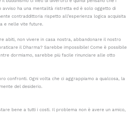
 buddhismo ci vieti di divertirci e quindi pensano che i
o avviso ha una mentalità ristretta ed è solo oggetto di
nte contraddittoria rispetto all’esperienza logica acquisita
a e nelle vite future.
are abiti, non vivere in casa nostra, abbandonare il nostro
aticare il Dharma? Sarebbe impossibile! Come è possibile
ntre dormiamo, sarebbe più facile rinunciare alle otto
oro confronti. Ogni volta che ci aggrappiamo a qualcosa, la
mente del desiderio.
stare bene a tutti i costi. Il problema non è avere un amico,