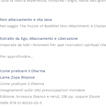
Tutta la nostra esperienza, compresi i sogni, nasce dall’igno
Non attaccamento e vita laica
Nel saggio The Puzzle of Buddhist Non-Attachment: A Challe
Estratto da Ego, Attaccamento e Liberazione
Imparate da tutti i fenomeni Per quei ricercatori spirituali ch
Per approfondire...
Come praticare il Dharma
Lama Zopa Rinpoce
Come praticare il Dharma
Insegnamenti sulle otto preoccupazioni mondane
Edizione: brossura (bianco e nero), 336 pp. oppure Ebook
ISBN 979-12-80233-03-5