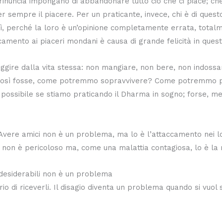
nuncia impongano di abbandonare tutto ciò che ci piace; che il
r sempre il piacere. Per un praticante, invece, chi è di quest
ì, perché la loro è un’opinione completamente errata, totalme
accamento ai piaceri mondani è causa di grande felicità in quest
 fuggire dalla vita stessa: non mangiare, non bere, non indoss
 così fosse, come potremmo sopravvivere? Come potremmo pr
possibile se stiamo praticando il Dharma in sogno; forse, me
 Avere amici non è un problema, ma lo è l’attaccamento nei l
é non è pericoloso ma, come una malattia contagiosa, lo è la 
desiderabili non è un problema
o di riceverli. Il disagio diventa un problema quando si vuol 