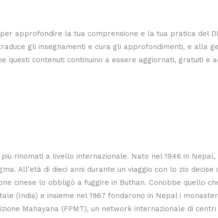
ile per approfondire la tua comprensione e la tua pratica del 
 traduce gli insegnamenti e cura gli approfondimenti, e alla gen
 questi contenuti continuino a essere aggiornati, gratuiti e a
ù rinomati a livello internazionale. Nato nel 1946 in Nepal, 
a. All'età di dieci anni durante un viaggio con lo zio decise 
ne cinese lo obbligò a fuggire in Buthan. Conobbe quello ch
tale (India) e insieme nel 1967 fondarono in Nepal i monast
dizione Mahayana (FPMT), un network interna­zionale di centri