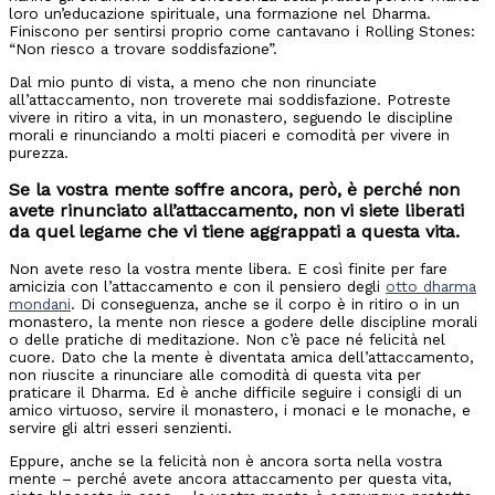
loro un’educazione spirituale, una formazione nel Dharma.
Finiscono per sentirsi proprio come cantavano i Rolling Stones:
“Non riesco a trovare soddisfazione”.
Dal mio punto di vista, a meno che non rinunciate
all’attaccamento, non troverete mai soddisfazione. Potreste
vivere in ritiro a vita, in un monastero, seguendo le discipline
morali e rinunciando a molti piaceri e comodità per vivere in
purezza.
Se la vostra mente soffre ancora, però, è perché non
avete rinunciato all’attaccamento, non vi siete liberati
da quel legame che vi tiene aggrappati a questa vita.
Non avete reso la vostra mente libera. E così finite per fare
amicizia con l’attaccamento e con il pensiero degli
otto dharma
mondani
. Di conseguenza, anche se il corpo è in ritiro o in un
monastero, la mente non riesce a godere delle discipline morali
o delle pratiche di meditazione. Non c’è pace né felicità nel
cuore. Dato che la mente è diventata amica dell’attaccamento,
non riuscite a rinunciare alle comodità di questa vita per
praticare il Dharma. Ed è anche difficile seguire i consigli di un
amico virtuoso, servire il monastero, i monaci e le monache, e
servire gli altri esseri senzienti.
Eppure, anche se la felicità non è ancora sorta nella vostra
mente – perché avete ancora attaccamento per questa vita,