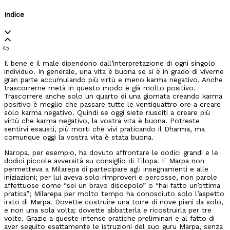
Indice
Il bene e il male dipendono dall’interpretazione di ogni singolo
individuo. In generale, una vita è buona se si è in grado di viverne
gran parte accumulando più virtù e meno karma negativo. Anche
trascorrerne metà in questo modo è già molto positivo.
Trascorrere anche solo un quarto di una giornata creando karma
positivo è meglio che passare tutte le ventiquattro ore a creare
solo karma negativo. Quindi se oggi siete riusciti a creare più
virtù che karma negativo, la vostra vita è buona. Potreste
sentirvi esausti, più morti che vivi praticando il Dharma, ma
comunque oggi la vostra vita è stata buona.
Naropa, per esempio, ha dovuto affrontare le dodici grandi e le
dodici piccole avversità su consiglio di Tilopa. E Marpa non
permetteva a Milarepa di partecipare agli insegnamenti e alle
iniziazioni; per lui aveva solo rimproveri e percosse, non parole
affettuose come “sei un bravo discepolo” o “hai fatto un’ottima
pratica”; Milarepa per molto tempo ha conosciuto solo l’aspetto
irato di Marpa. Dovette costruire una torre di nove piani da solo,
e non una sola volta; dovette abbatterla e ricostruirla per tre
volte. Grazie a queste intense pratiche preliminari e al fatto di
aver seguito esattamente le istruzioni del suo guru Marpa, senza