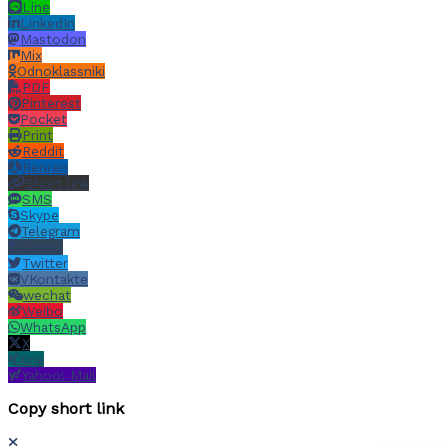
Line
LinkedIn
Mastodon
Mix
Odnoklassniki
PDF
Pinterest
Pocket
Print
Reddit
Renren
Short link
SMS
Skype
Telegram
Tumblr
Twitter
VKontakte
wechat
Weibo
WhatsApp
X
Xing
Yahoo! Mail
Copy short link