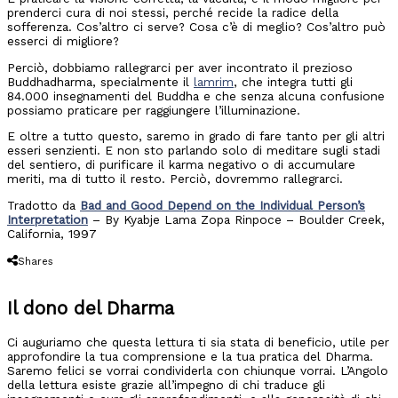
prenderci cura di noi stessi, perché recide la radice della
sofferenza. Cos’altro ci serve? Cosa c’è di meglio? Cos’altro può
esserci di migliore?
Perciò, dobbiamo rallegrarci per aver incontrato il prezioso
Buddhadharma, specialmente il
lamrim
, che integra tutti gli
84.000 insegnamenti del Buddha e che senza alcuna confusione
possiamo praticare per raggiungere l’illuminazione.
E oltre a tutto questo, saremo in grado di fare tanto per gli altri
esseri senzienti. E non sto parlando solo di meditare sugli stadi
del sentiero, di purificare il karma negativo o di accumulare
meriti, ma di tutto il resto. Perciò, dovremmo rallegrarci.
Tradotto da
Bad and Good Depend on the Individual Person’s
Interpretation
– By Kyabje Lama Zopa Rinpoce – Boulder Creek,
California, 1997
Shares
Il dono del Dharma
Ci auguriamo che questa lettura ti sia stata di beneficio, utile per
approfondire la tua comprensione e la tua pratica del Dharma.
Saremo felici se vorrai condividerla con chiunque vorrai. L’Angolo
della lettura esiste grazie all’impegno di chi traduce gli