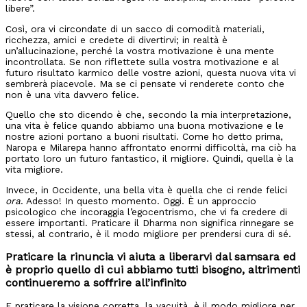
libere”.
Così, ora vi circondate di un sacco di comodità materiali,
ricchezza, amici e credete di divertirvi; in realtà è
un’allucinazione, perché la vostra motivazione è una mente
incontrollata. Se non riflettete sulla vostra motivazione e al
futuro risultato karmico delle vostre azioni, questa nuova vita vi
sembrerà piacevole. Ma se ci pensate vi renderete conto che
non è una vita davvero felice.
Quello che sto dicendo è che, secondo la mia interpretazione,
una vita è felice quando abbiamo una buona motivazione e le
nostre azioni portano a buoni risultati. Come ho detto prima,
Naropa e Milarepa hanno affrontato enormi difficoltà, ma ciò ha
portato loro un futuro fantastico, il migliore. Quindi, quella è la
vita migliore.
Invece, in Occidente, una bella vita è quella che ci rende felici
ora
. Adesso! In questo momento. Oggi. È un approccio
psicologico che incoraggia l’egocentrismo, che vi fa credere di
essere importanti. Praticare il Dharma non significa rinnegare se
stessi, al contrario, è il modo migliore per prendersi cura di sé.
Praticare la rinuncia vi aiuta a liberarvi dal samsara ed
è proprio quello di cui abbiamo tutti bisogno, altrimenti
continueremo a soffrire all’infinito
E praticare la visione corretta, la vacuità, è il modo migliore per