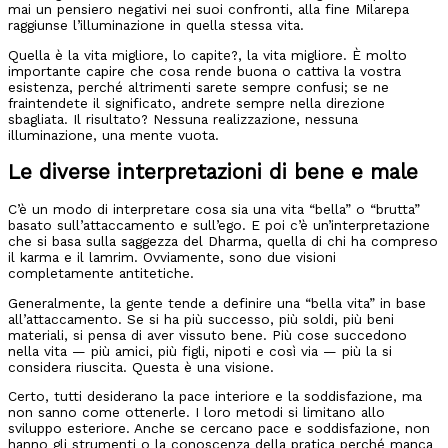
mai un pensiero negativi nei suoi confronti, alla fine Milarepa
raggiunse l’illuminazione in quella stessa vita.
Quella è la vita migliore, lo capite?, la vita migliore. È molto
importante capire che cosa rende buona o cattiva la vostra
esistenza, perché altrimenti sarete sempre confusi; se ne
fraintendete il significato, andrete sempre nella direzione
sbagliata. Il risultato? Nessuna realizzazione, nessuna
illuminazione, una mente vuota.
Le diverse interpretazioni di bene e male
C’è un modo di interpretare cosa sia una vita “bella” o “brutta”
basato sull’attaccamento e sull’ego. E poi c’è un’interpretazione
che si basa sulla saggezza del Dharma, quella di chi ha compreso
il karma e il lamrim. Ovviamente, sono due visioni
completamente antitetiche.
Generalmente, la gente tende a definire una “bella vita” in base
all’attaccamento. Se si ha più successo, più soldi, più beni
materiali, si pensa di aver vissuto bene. Più cose succedono
nella vita — più amici, più figli, nipoti e così via — più la si
considera riuscita. Questa è una visione.
Certo, tutti desiderano la pace interiore e la soddisfazione, ma
non sanno come ottenerle. I loro metodi si limitano allo
sviluppo esteriore. Anche se cercano pace e soddisfazione, non
hanno gli strumenti o la conoscenza della pratica perché manca