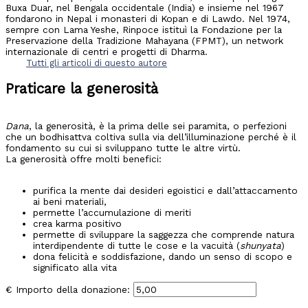
Buxa Duar, nel Bengala occidentale (India) e insieme nel 1967
fondarono in Nepal i monasteri di Kopan e di Lawdo. Nel 1974,
sempre con Lama Yeshe, Rinpoce istituì la Fondazione per la
Preservazione della Tradizione Mahayana (FPMT), un network
interna­zionale di centri e progetti di Dharma.
Tutti gli articoli di questo autore
Praticare la generosità
Dana
, la generosità, è la prima delle sei paramita, o perfezioni
che un bodhisattva coltiva sulla via dell’illuminazione perché è il
fondamento su cui si sviluppano tutte le altre virtù.
La generosità offre molti benefici:
purifica la mente dai desideri egoistici e dall’attaccamento
ai beni materiali,
permette l’accumulazione di meriti
crea karma positivo
permette di sviluppare la saggezza che comprende natura
interdipendente di tutte le cose e la vacuità (
shunyata
)
dona felicità e soddisfazione, dando un senso di scopo e
significato alla vita
€
Importo della donazione: