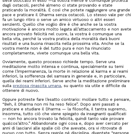
siete bloccato in esso —la vostra mente è comunque protetta
dagli ostacoli, perché almeno ci state provando e state
praticando la moralità. È così che potete raggiungere una grande
pace e praticare il Dharma senza ostacoli. Lo stesso vale per chi
fa un lungo ritiro o serve un amico virtuoso o altri esseri
senzienti. Quello che voglio dire è che anche se la vostra
motivazione è ancora molto legata all’attaccamento e non avete
ancora provato felicità nel cuore, la vostra è comunque una
bella vita, perché la vostra pratica della moralità darà buoni
risultati e una buona rinascita nella prossima vita. Anche se la
vostra mente non è del tutto pura e non ha rinunciato
completamente, vivete comunque una bella vita.
Ovviamente, questo processo richiede tempo. Serve una
meditazione molto intensa e continua, specialmente su temi
come l’impermanenza, la morte in relazione al karma e ai reami
inferiori, la sofferenza del samsara in generale e, in particolare,
quella dei reami inferiori. Serve anche la meditazione preliminare
sulla
preziosa rinascita umana
, su quanto sia utile e difficile da
ottenere di nuovo.
Oppure potreste fare l’esatto contrario: mollare tutto e pensare,
“Beh, il Dharma non mi ha reso felice”. Dopo anni passati a
praticare e studiare il Dharma — la filosofia, il tantra supremo,
insomma, tutto ciò che viene spiegato da insegnanti qualificati
— non ho ancora trovato la felicità, quindi tanto vale provare
qualcos’altro.” Abbandonate ogni cosa e, dopo aver cercato per
anni di lasciarvi alle spalle ciò che avevate, ora vi ritrovate di
nuovo con tutto. Senza regole né disciplina, diventate “persone