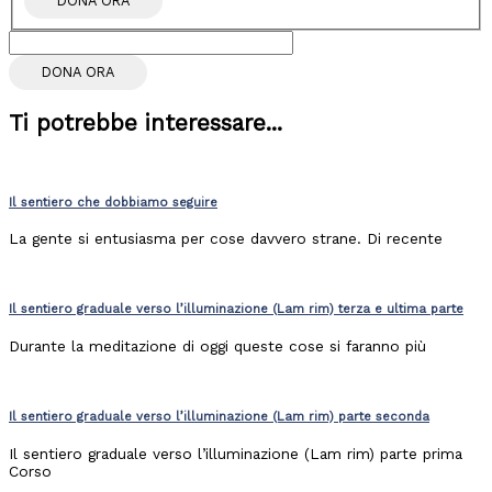
DONA ORA
Ti potrebbe interessare...
Il sentiero che dobbiamo seguire
La gente si entusiasma per cose davvero strane. Di recente
Il sentiero graduale verso l’illuminazione (Lam rim) terza e ultima parte
Durante la meditazione di oggi queste cose si faranno più
Il sentiero graduale verso l’illuminazione (Lam rim) parte seconda
Il sentiero graduale verso l’illuminazione (Lam rim) parte prima
Corso