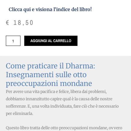
Clicca qui e visiona l’indice del libro!
€
18,50
Come
AGGIUNGI AL CARRELLO
praticare
il
Dharma
Come praticare il Dharma:
(cartaceo)
Insegnamenti sulle otto
quantità
preoccupazioni mondane
Per avere una vita pacifica e felice, libera dai problemi,
dobbiamo innanzitutto capire qual è la causa delle nostre
sofferenze. E, una volta individuata, fare ciò che è necessario
per eliminarla.
Questo libro tratta delle otto preoccupazioni mondane, ovvero