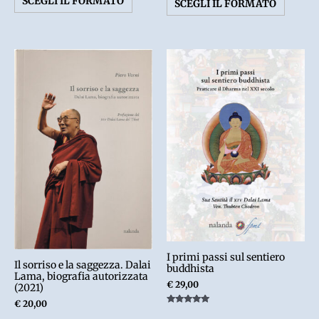
SCEGLI IL FORMATO
SCEGLI IL FORMATO
I primi passi sul sentiero
Il sorriso e la saggezza. Dalai
buddhista
Lama, biografia autorizzata
€
29,00
(2021)
€
20,00
Valutato
5.00