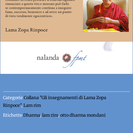
Categorie
Collana "Gli insegnamenti di Lama Zopa
Rinpoce"
,
Lam rim
Etichette
Dharma
,
lam rim
,
otto dharma mondani