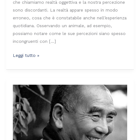
che chiamiamo realtà oggettiva e la nostra percezione
sono discordanti. La realtà appare spesso in modo
erroneo, cosa che è constatabile anche nell’esperienza
quotidiana. Osservando un animale, ad esempio,
possiamo notare come le sue percezioni siano spesso
incongruenti con […]
Leggi tutto »
I
tre
tipi
di
esseri
secondo
Atisha