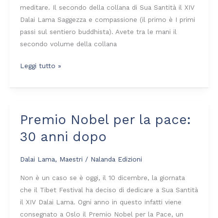
meditare. Il secondo della collana di Sua Santità il XIV
Dalai Lama Saggezza e compassione (il primo è I primi
passi sul sentiero buddhista). Avete tra le mani il
secondo volume della collana
Leggi tutto »
Premio Nobel per la pace:
Premio
Nobel
30 anni dopo
per
la
Dalai Lama
,
Maestri
/
Nalanda Edizioni
pace:
30
Non è un caso se è oggi, il 10 dicembre, la giornata
anni
che il Tibet Festival ha deciso di dedicare a Sua Santità
dopo
il XIV Dalai Lama. Ogni anno in questo infatti viene
consegnato a Oslo il Premio Nobel per la Pace, un