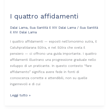
I
quattro
I quattro affidamenti
affidamenti
Dalai Lama
,
Sua Santità il XIV Dalai Lama
/
Sua Santità
il XIV Dalai Lama
I quattro affidamenti — esposti nell’omonimo sutra, il
Catuhpratiśarana Sūtra, e nel Sūtra che svela il
pensiero — ci offrono una guida importante. I quattro
affidamenti illustrano una progressione graduale nello
sviluppo di un praticante. In questo contesto “fare
affidamento” significa avere fede in fonti di
conoscenza corrette e attendibili, non su quelle
ingannevoli e di cui
Leggi tutto »