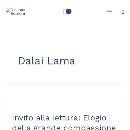
Vai
Cer
al
contenuto
Dalai Lama
Invito
alla
Invito alla lettura: Elogio
lettura:
Elogio
della grande compassione