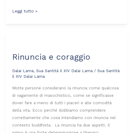
Leggi tutto »
Rinuncia
e
Rinuncia e coraggio
coraggio
Dalai Lama
,
Sua Santità il XIV Dalai Lama
/
Sua Santità
il XIV Dalai Lama
Molte persone considerano la rinuncia come qualcosa
di vagamente di masochistico, come se significasse
dover fare a meno di tutti i piaceri e alle comodità
della vita. Ecco perché dobbiamo comprendere
correttamente che cosa intendiamo con rinuncia nel
contesto buddhista. La rinuncia ha due aspetti. Il
primo è una forte determinazione a liberarci