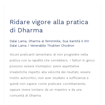
Ridare
vigore
Ridare vigore alla pratica
alla
pratica
di Dharma
di
Dharma
Dalai Lama
,
Dharma al femminile
,
Sua Santità il XIV
Dalai Lama
/
Venerabile Thubten Chodron
Alcuni praticanti lamentano di non progredire nella
pratica con la rapidità che vorrebbero. I fattori in gioco
possono essere molteplici: avere aspettative
irrealistiche rispetto alla velocità dei risultati, essere
molto autocritici, non aver studiato a sufficienza e
quindi non sapere come praticare correttamente,
oppure vivere lontano da un maestro e da una
comunità di Dharma