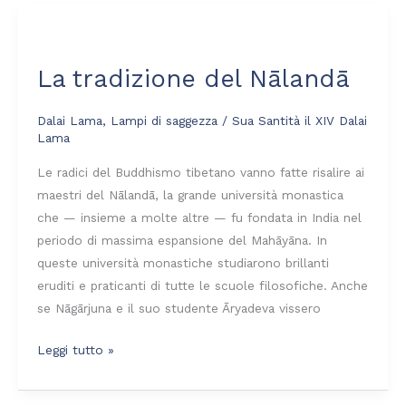
La
tradizione
La tradizione del Nālandā
del
Nālandā
Dalai Lama
,
Lampi di saggezza
/
Sua Santità il XIV Dalai
Lama
Le radici del Buddhismo tibetano vanno fatte risalire ai
maestri del Nālandā, la grande università monastica
che — insieme a molte altre — fu fondata in India nel
periodo di massima espansione del Mahāyāna. In
queste università monastiche studiarono brillanti
eruditi e praticanti di tutte le scuole filosofiche. Anche
se Nāgārjuna e il suo studente Āryadeva vissero
Leggi tutto »