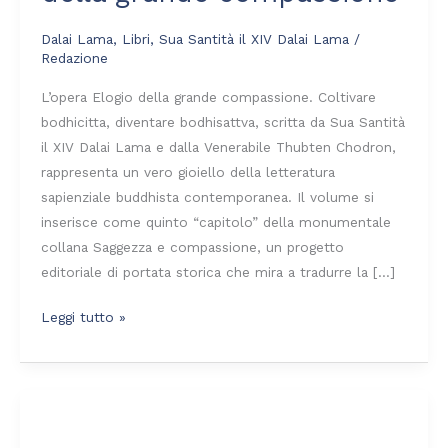
della
grande
Dalai Lama
,
Libri
,
Sua Santità il XIV Dalai Lama
/
compassione
Redazione
L’opera Elogio della grande compassione. Coltivare
bodhicitta, diventare bodhisattva, scritta da Sua Santità
il XIV Dalai Lama e dalla Venerabile Thubten Chodron,
rappresenta un vero gioiello della letteratura
sapienziale buddhista contemporanea. Il volume si
inserisce come quinto “capitolo” della monumentale
collana Saggezza e compassione, un progetto
editoriale di portata storica che mira a tradurre la […]
Leggi tutto »
Buddhismo
e