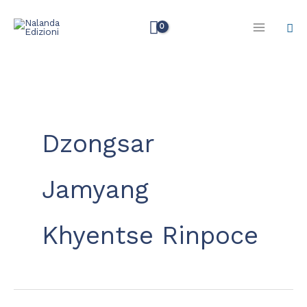
Vai
Cer
al
contenuto
Dzongsar
Jamyang
Khyentse Rinpoce