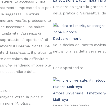
La soluzione a tutti i nostri pr
un elemento accessorio, ma
Desidero spiegare la grande 
fondamento imprescindibile per
della pratica di Vajrasattva, de
 la saggezza. Le azioni
generano
merito
, producono le
rne necessarie: una salute
 lunga vita, l’assenza di
Dedicare i meriti
soprattutto, l’opportunità di
Se la dedica del merito avvien
raticare il Dharma. Senza una
nell’ignoranza della vera esis
nte di
bsod-nams
, il praticante
e ostacolato da difficoltà e
ariche
, rendendo impossibile
Per approfondire...
ne sul sentiero della
azioni
Amore universale. Il metodo y
ahayana verso la piena e
Maitreya
nazione (
Anuttara