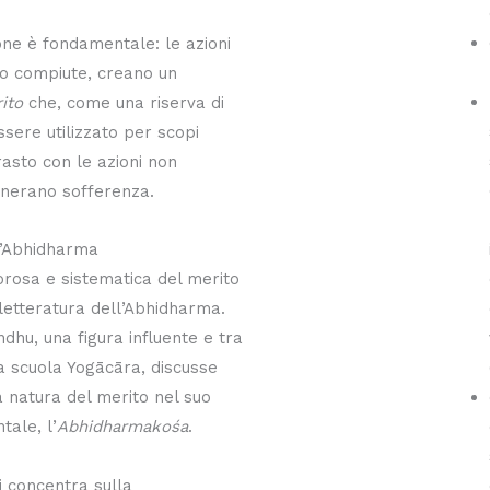
one è fondamentale: le azioni
do compiute, creano un
ito
che, come una riserva di
ssere utilizzato per scopi
trasto con le azioni non
enerano sofferenza.
ll’Abhidharma
igorosa e sistematica del merito
 letteratura dell’Abhidharma.
hu, una figura influente e tra
la scuola Yogācāra, discusse
 natura del merito nel suo
ale, l’
Abhidharmakośa
.
i concentra sulla