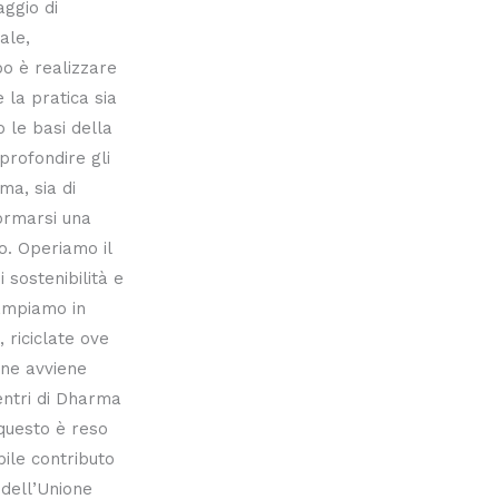
aggio di
ale,
po è realizzare
 la pratica sia
 le basi della
profondire gli
ma, sia di
ormarsi una
o. Operiamo il
i sostenibilità e
ampiamo in
 riciclate ove
one avviene
entri di Dharma
 questo è reso
bile contributo
 dell’Unione