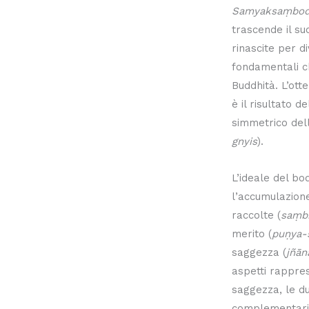
Samyaksaṃbod
trascende il su
rinascite per d
fondamentali c
Buddhità. L’ott
è il risultato 
simmetrico dell
gnyis
).
L’ideale del bo
l’accumulazione
raccolte (
saṃb
merito (
puṇya-
saggezza (
jñā
aspetti rappre
saggezza, le d
complementari 