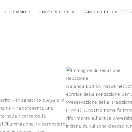
CHI SIAMO
I NOSTRI LIBRI
L’ANGOLO DELLA LETT
Redazione
Nalanda Edizioni nasce nel 201
editrice della Fondazione per 
merito – in sanscrito
puṇya
e in
Preservazione della Tradizio
nams
– rappresenta una
(FPMT). Il nostro nome fa im
e nella ricerca della
riferimento all’antica universi
ll’illuminazione, in particolare
indiana da cui sono discese tutt
 nel Vajrayana. Lungi