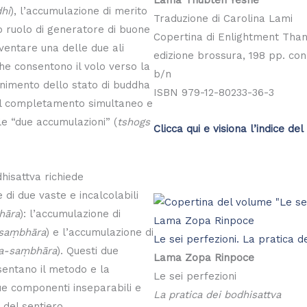
Lama Thubten Yeshe
hi
), l’accumulazione di merito
Traduzione di Carolina Lami
o ruolo di generatore di buone
Copertina di Enlightment Tha
iventare una delle due ali
edizione brossura, 198 pp. con
he consentono il volo verso la
b/n
enimento dello stato di buddha
ISBN 979-12-80233-36-3
del completamento simultaneo e
e “due accumulazioni” (
tshogs
Clicca qui e visiona l’indice del 
dhisattva richiede
 di due vaste e incalcolabili
hāra
): l’accumulazione di
saṃbhāra
) e l’accumulazione di
Le sei perfezioni. La pratica d
na-saṃbhāra
). Questi due
Lama Zopa Rinpoce
sentano il metodo e la
Le sei perfezioni
ue componenti inseparabili e
La pratica dei bodhisattva
del sentiero.