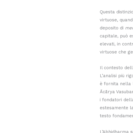
Questa distinzi
virtuose, quan
deposito di
mer
capitale, può e
elevati, in con
virtuose che g
Il contesto de
L’analisi più r
è fornita nella
Ācārya Vasuband
i fondatori del
estesamente la
testo fondament
L’Abhidharma s