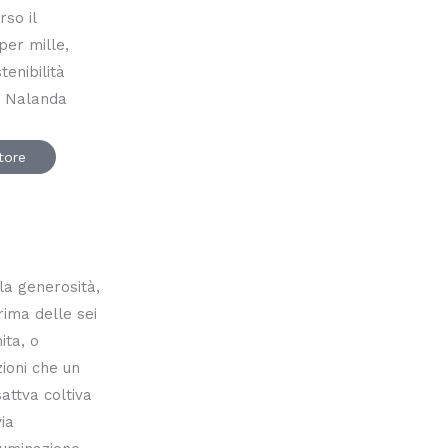
rso il
per mille,
enibilità
e. Nalanda
utore
 la generosità,
rima delle sei
ita, o
ioni che un
attva coltiva
via