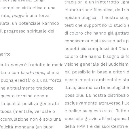
tradizioni e un ininterrotto lign
 semplice virtù etica o una
elaborazione filosofica, dottrin
rale,
puṇya
è una forza
epistemologica. Il nostro sco
ulata, un potenziale karmico
testi che supportino lo studio e
il progresso spirituale dei
di coloro che hanno già gettato
conoscenza e si avviano ad ap
aspetti più complessi del Dhar
merito
coloro che hanno bisogno di f
visione generale del Buddhism
crito
puṇya
è tradotto in modo
più possibile in base a criteri d
betano con
bsod-nams
, che si
basso impatto ambientale: st
 ‘buona eredità’ o a una ‘forza
Italia; usiamo carte ecologiche,
ene abitualmente tradotto
possibile. La nostra distribuzi
 questo termine denota
esclusivamente attraverso i C
la qualità positiva generata
e online su questo sito. Tutto
rtuosa (mentale, verbale o
possibile grazie all’indispensa
 accumulazione non è solo una
della FPMT e dei suoi Centri e
felicità mondana (un buon