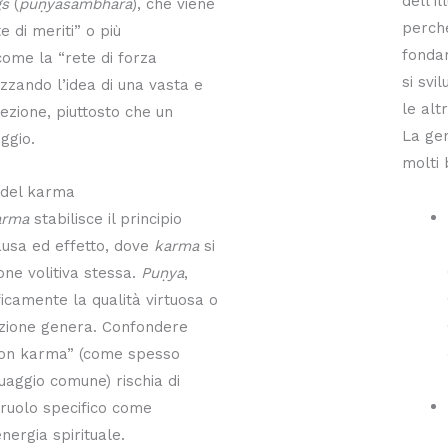
dell’i
gs
(
puṇyasambhara
), che viene
perché
e di meriti” o più
fonda
ome la “rete di forza
si svi
izzando l’idea di una vasta e
le altr
ezione, piuttosto che un
La gen
ggio.
molti 
 del karma
arma
stabilisce il principio
ausa ed effetto, dove
karma
si
ione volitiva stessa.
Puṇya
,
ficamente la qualità virtuosa o
’azione genera. Confondere
on karma” (come spesso
uaggio comune) rischia di
 ruolo specifico come
nergia spirituale.