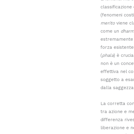
classificazione 
(fenomeni costi
merito
viene c
come un
dharm
estremamente p
forza esistente
(
phala
) è cruci
non è un conce
effettiva nel 
soggetto a esau
dalla saggezza
La corretta co
tra azione e me
differenza rive
liberazione e ne