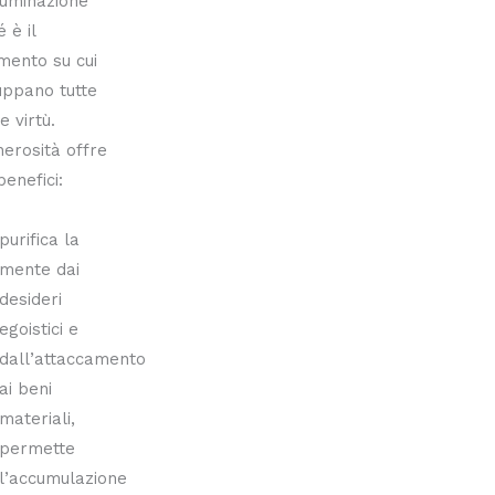
lluminazione
 è il
mento su cui
luppano tutte
e virtù.
erosità offre
benefici:
purifica la
mente dai
desideri
egoistici e
dall’attaccamento
ai beni
materiali,
permette
l’accumulazione