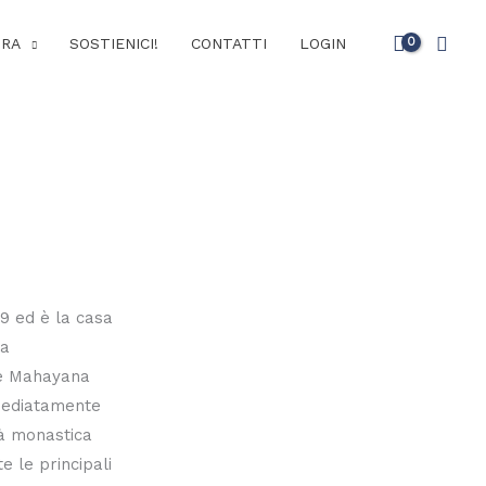
Cerc
URA
SOSTIENICI!
CONTATTI
LOGIN
9 ed è la casa
la
ne Mahayana
mediatamente
tà monastica
e le principali