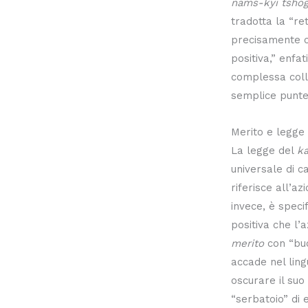
nams-kyi tsho
tradotta la “ret
precisamente c
positiva,” enfat
complessa coll
semplice punte
Merito e legge
La legge del
k
universale di c
riferisce all’az
invece, è speci
positiva che l
merito
con “bu
accade nel ling
oscurare il suo
“serbatoio” di e