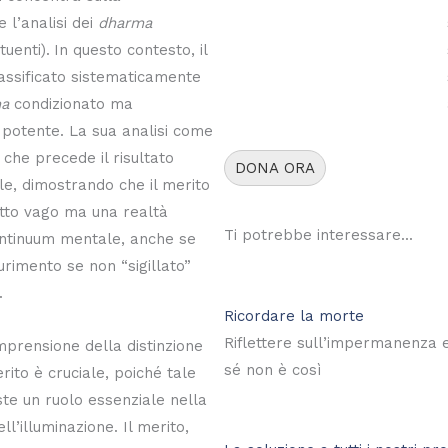
e l’analisi dei
dharma
tuenti).
In questo contesto, il
lassificato sistematicamente
a
condizionato ma
otente. La sua analisi come
 che precede il risultato
DONA ORA
ale, dimostrando che il merito
tto vago ma una realtà
Ti potrebbe interessare...
continuum mentale, anche se
rimento se non “sigillato”
.
Ricordare la morte
Riflettere sull’impermanenza e
mprensione della distinzione
sé non è così
rito è cruciale, poiché tale
ste un ruolo essenziale nella
ll’illuminazione. Il merito,