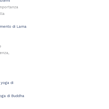
oblemi
importanza
lla
e
tenza,
oga di Buddha