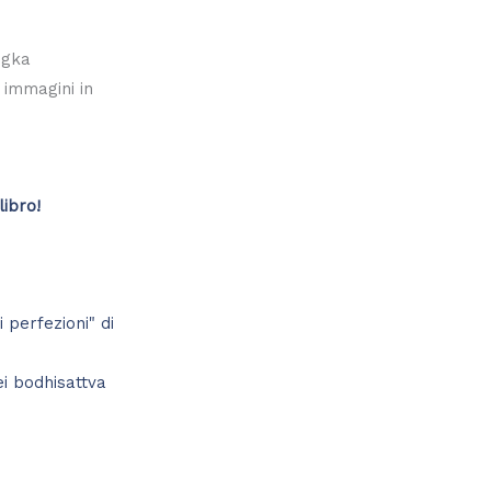
ngka
 immagini in
libro!
ei bodhisattva