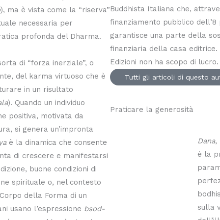
Buddhista Italiana che, attrave
o
), ma è vista come la “riserva”
finanziamento pubblico dell’8 
ituale necessaria per
garantisce una parte della sost
ratica profonda del Dharma.
finanziaria della casa editric
Edizioni non ha scopo di lucro.
orta di “forza inerziale”, o
nte, del karma virtuoso che è
Tutti gli articoli di questo a
urare in un risultato
ala
). Quando un individuo
Praticare la generosità
e positiva, motivata da
ura, si genera un’impronta
Dana
,
ya
è la dinamica che consente
è la p
nta di crescere e manifestarsi
param
izione, buone condizioni di
perfez
one spirituale o, nel contesto
bodhis
 Corpo della Forma di un
sulla 
ani usano l’espressione
bsod-