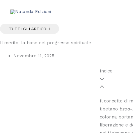
Vai
al
contenuto
TUTTI GLI ARTICOLI
Il merito, la base del progresso spirituale
Novembre 11, 2025
Indice
Il concetto di 
tibetano
bsod-
colonna portant
liberazione e de
nel Mahayana e