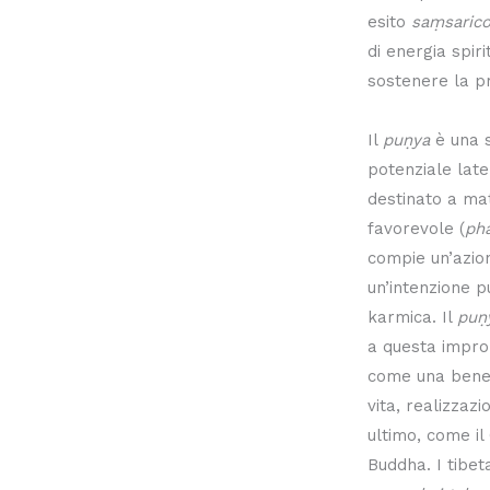
esito
saṃsaric
di energia spir
sostenere la p
Il
puṇya
è una s
potenziale late
destinato a mat
favorevole (
ph
compie un’azion
un’intenzione p
karmica. Il
puṇ
a questa impro
come una bened
vita, realizzazi
ultimo, come il
Buddha. I tibet