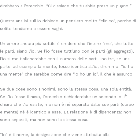
direbbero all’orecchio: “Ci dispiace che tu abbia preso un pugno!”.
Questa analisi sull’io richiede un pensiero molto “clinico”, perché di
solito tendiamo a essere vaghi.
Un errore ancora più sottile è credere che l’intero “me”, che tutte
le parti, siano l’io. Se l’io fosse tutt’uno con le parti (gli aggregati),
l’io si moltiplicherebbe con il numero delle parti. Inoltre, se una
parte, ad esempio la mente, fosse identica all’io, diremmo: “io ho
una mente” che sarebbe come dire “io ho un io”, il che è assurdo.
Se due cose sono sinonimi, sono la stessa cosa, una sola entità.
Se l’Io fosse il naso, l’orecchio richiederebbe un secondo io. È
chiaro che l’io esiste, ma non è né separato dalle sue parti (corpo
e mente) né è identico a esse. La relazione è di dipendenza: non
sono separati, ma non sono la stessa cosa.
“Io” è il nome, la designazione che viene attribuita alla