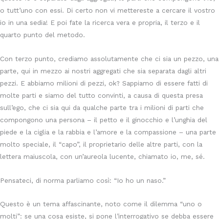
o tutt’uno con essi. Di certo non vi mettereste a cercare il vostro
io in una sedia! E poi fate la ricerca vera e propria, il terzo e il
quarto punto del metodo.
Con terzo punto, crediamo assolutamente che ci sia un pezzo, una
parte, qui in mezzo ai nostri aggregati che sia separata dagli altri
pezzi. E abbiamo milioni di pezzi, ok? Sappiamo di essere fatti di
molte parti e siamo del tutto convinti, a causa di questa presa
sull’ego, che ci sia qui da qualche parte tra i milioni di parti che
compongono una persona – il petto e il ginocchio e l’unghia del
piede e la ciglia e la rabbia e l’amore e la compassione – una parte
molto speciale, il “capo”, il proprietario delle altre parti, con la
lettera maiuscola, con un’aureola lucente, chiamato io, me, sé.
Pensateci, di norma parliamo così: “Io ho un naso.”
Questo è un tema affascinante, noto come il dilemma “uno o
molti”: se una cosa esiste, si pone l’interrogativo se debba essere