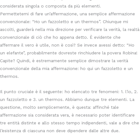
considerata singola o composta da più elementi.
Permettetemi di fare un’affermazione, una semplice affermazione
convenzionale: “Ho un fazzoletto e un thermos”. Chiunque mi
ascolti, guarderà nella mia direzione per verificare la verità, la realtà
convenzionale di ciò che ho appena detto. È evidente che
affermare il vero è utile, non è così? Se invece avessi detto: “Ho
un elefante”, probabilmente dovreste rinchiudere la povera Robina!
Capite? Quindi, è estremamente semplice dimostrare la verità
convenzionale della mia affermazione: ho qui un fazzoletto e un
thermos.
Il punto cruciale è il seguente: ho elencato tre fenomeni: 1. l’io, 2.
un fazzoletto e 3. un thermos. Abbiamo dunque tre elementi. La
questione, molto semplicemente, è questa: affinché tale
affermazione sia considerata vera, è necessario poter identificare
tre entità distinte e allo stesso tempo indipendenti, vale a dire che
l’esistenza di ciascuna non deve dipendere dalle altre due.