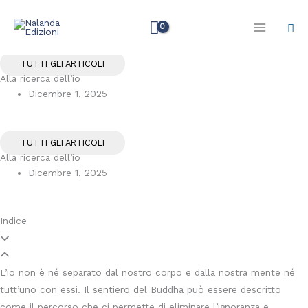
Vai
Cer
al
contenuto
TUTTI GLI ARTICOLI
Alla ricerca dell’io
Dicembre 1, 2025
TUTTI GLI ARTICOLI
Alla ricerca dell’io
Dicembre 1, 2025
Indice
L’io non è né separato dal nostro corpo e dalla nostra mente né
tutt’uno con essi. Il sentiero del Buddha può essere descritto
come il percorso che ci permette di eliminare l’ignoranza e