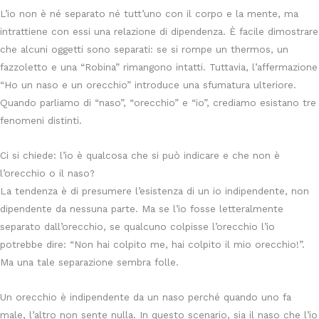
L’io non è né separato né tutt’uno con il corpo e la mente, ma
intrattiene con essi una relazione di dipendenza. È facile dimostrare
che alcuni oggetti sono separati: se si rompe un thermos, un
fazzoletto e una “Robina” rimangono intatti. Tuttavia, l’affermazione
“Ho un naso e un orecchio” introduce una sfumatura ulteriore.
Quando parliamo di “naso”, “orecchio” e “io”, crediamo esistano tre
fenomeni distinti.
Ci si chiede: l’io è qualcosa che si può indicare e che non è
l’orecchio o il naso?
La tendenza è di presumere l’esistenza di un io indipendente, non
dipendente da nessuna parte. Ma se l’io fosse letteralmente
separato dall’orecchio, se qualcuno colpisse l’orecchio l’io
potrebbe dire: “Non hai colpito me, hai colpito il mio orecchio!”.
Ma una tale separazione sembra folle.
Un orecchio è indipendente da un naso perché quando uno fa
male, l’altro non sente nulla. In questo scenario, sia il naso che l’io