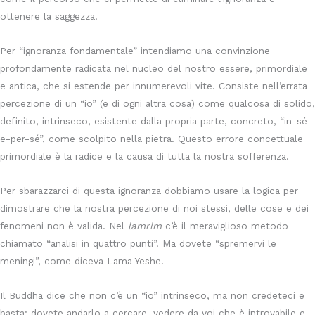
ottenere la saggezza.
Per “ignoranza fondamentale” intendiamo una convinzione
profondamente radicata nel nucleo del nostro essere, primordiale
e antica, che si estende per innumerevoli vite. Consiste nell’errata
percezione di un “io” (e di ogni altra cosa) come qualcosa di solido,
definito, intrinseco, esistente dalla propria parte, concreto, “in-sé-
e-per-sé”, come scolpito nella pietra. Questo errore concettuale
primordiale è la radice e la causa di tutta la nostra sofferenza.
Per sbarazzarci di questa ignoranza dobbiamo usare la logica per
dimostrare che la nostra percezione di noi stessi, delle cose e dei
fenomeni non è valida. Nel
lamrim
c’è il meraviglioso metodo
chiamato “analisi in quattro punti”. Ma dovete “spremervi le
meningi”, come diceva Lama Yeshe.
Il Buddha dice che non c’è un “io” intrinseco, ma non credeteci e
basta: dovete andarlo a cercare, vedere da voi che è introvabile e