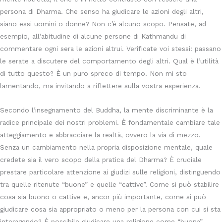
persona di Dharma. Che senso ha giudicare le azioni degli altri,
siano essi uomini o donne? Non c’è alcuno scopo. Pensate, ad
esempio, all’abitudine di alcune persone di Kathmandu di
commentare ogni sera le azioni altrui. Verificate voi stessi: passano
le serate a discutere del comportamento degli altri. Qual è l’utilità
di tutto questo? È un puro spreco di tempo. Non mi sto
lamentando, ma invitando a riflettere sulla vostra esperienza.
Secondo l’insegnamento del Buddha, la mente discriminante è la
radice principale dei nostri problemi. È fondamentale cambiare tale
atteggiamento e abbracciare la realtà, ovvero la via di mezzo.
Senza un cambiamento nella propria disposizione mentale, quale
credete sia il vero scopo della pratica del Dharma? È cruciale
prestare particolare attenzione ai giudizi sulle religioni, distinguendo
tra quelle ritenute “buone” e quelle “cattive”. Come si può stabilire
cosa sia buono o cattive e, ancor più importante, come si può
giudicare cosa sia appropriato o meno per la persona con cui si sta
interagendo? È possibile giudicare una religione come “buona”