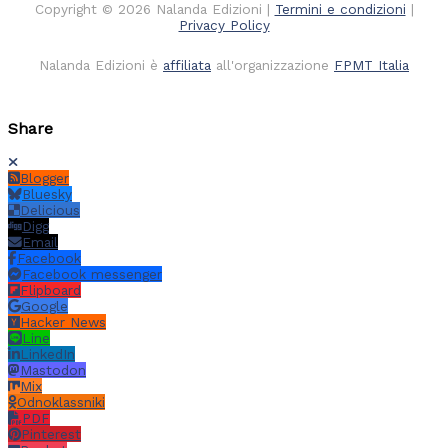
Copyright © 2026 Nalanda Edizioni |
Termini e condizioni
|
Privacy Policy
Nalanda Edizioni è
affiliata
all'organizzazione
FPMT Italia
Share
Blogger
Bluesky
Delicious
Digg
Email
Facebook
Facebook messenger
Flipboard
Google
Hacker News
Line
LinkedIn
Mastodon
Mix
Odnoklassniki
PDF
Pinterest