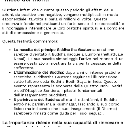
Si ritiene infatti che durante questo periodo gli effetti delle
azioni, sia positive che negative, vengano moltiplicati in modo
esponenziale, talvolta si parla di milioni di volte. Questa
credenza infonde nei praticanti un forte senso di responsabilità e
li incoraggia a intensificare le loro pratiche spirituali e a compiere
atti di compassione e generosità.
Questa festività commemora:
La nascita del principe Siddhartha Gautama: c
olui che
sarebbe diventato il Buddha nacque a Lumbini (nell’attuale
Nepal). La sua nascita simboleggia l’arrivo nel mondo di un
essere destinato a mostrare la via per la cessazione della
sofferenza.
L’Illuminazione del Buddha:
dopo anni di intense pratiche
ascetiche, Siddhartha Gautama raggiunse l’illuminazione
sotto l’albero della Bodhi a Bodh Gaya, in India. Questo
evento rappresenta la scoperta delle Quattro Nobili Verità
e dell’Ottuplice Sentiero, i pilastri fondamentali
dell’insegnamento buddhista.
Il parinirvana del Buddha:
all’età di ottant’anni, il Buddha
entrò nel parinirvana a Kushinagar, lasciando il suo corpo
fisico ma indicando che i suoi insegnamenti (il Dharma)
sarebbero rimasti come guida per i suoi seguaci.
La importanza risiede nella sua capacità di rinnovare e