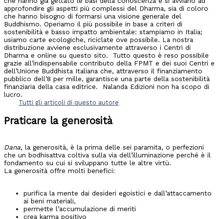
che hanno già gettato le basi della conoscenza e si avviano ad
approfondire gli aspetti più complessi del Dharma, sia di coloro
che hanno bisogno di formarsi una visione generale del
Buddhismo. Operiamo il più possibile in base a criteri di
sostenibilità e basso impatto ambientale: stampiamo in Italia;
usiamo carte ecologiche, riciclate ove possibile. La nostra
distribuzione avviene esclusivamente attraverso i Centri di
Dharma e online su questo sito. Tutto questo è reso possibile
grazie all’indispensabile contributo della FPMT e dei suoi Centri e
dell’Unione Buddhista Italiana che, attraverso il finanziamento
pubblico dell’8 per mille, garantisce una parte della sostenibilità
finanziaria della casa editrice. Nalanda Edizioni non ha scopo di
lucro.
Tutti gli articoli di questo autore
Praticare la generosità
Dana
, la generosità, è la prima delle sei paramita, o perfezioni
che un bodhisattva coltiva sulla via dell’illuminazione perché è il
fondamento su cui si sviluppano tutte le altre virtù.
La generosità offre molti benefici:
purifica la mente dai desideri egoistici e dall’attaccamento
ai beni materiali,
permette l’accumulazione di meriti
crea karma positivo