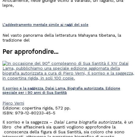
Anticamente, nelle giungle vicino a Varanasi, un fagiano, una
lepre,
L’addestramento mentale simile ai raggi del sole
Nel vasto panorama della letteratura Mahayana tibetana, la
tradizione del
Per approfondire...
Il sorriso e la saggezza. Dalai Lama, Biografia autorizzata. Edizione
speciale per i 90 anni di Sua Santità
Piero Verni
Edizione: copertina rigida, 572 pp.
ISBN: 979-12-80233-45-5
Il sorriso e la saggezza –
Dalai Lama
biografia autorizzata
, è un
libro
che affascinerà sia quanti vogliono approfondire la
conoscenza della figura di Sua Santità, sia coloro che sono
interessati, attraverso la narrazione biografica di questo