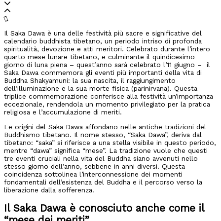
Il Saka Dawa è una delle festività più sacre e significative del
calendario buddhista tibetano, un periodo intriso di profonda
spiritualità, devozione e atti meritori. Celebrato durante l’intero
quarto mese lunare tibetano, e culminante il quindicesimo
giorno di luna piena – quest’anno sarà celebrato l’11 giugno – il
Saka Dawa commemora gli eventi più importanti della vita di
Buddha Shakyamuni: la sua nascita, il raggiungimento
dell’illuminazione e la sua morte fisica (parinirvana). Questa
triplice commemorazione conferisce alla festività un’importanza
eccezionale, rendendola un momento privilegiato per la pratica
religiosa e l’accumulazione di meriti.
Le origini del Saka Dawa affondano nelle antiche tradizioni del
Buddhismo tibetano. Il nome stesso, “Saka Dawa”, deriva dal
tibetano: “saka” si riferisce a una stella visibile in questo periodo,
mentre “dawa” significa “mese”. La tradizione vuole che questi
tre eventi cruciali nella vita del Buddha siano avvenuti nello
stesso giorno dell’anno, sebbene in anni diversi. Questa
coincidenza sottolinea l’interconnessione dei momenti
fondamentali dell’esistenza del Buddha e il percorso verso la
liberazione dalla sofferenza.
Il Saka Dawa è conosciuto anche come il
“mese dei meriti”