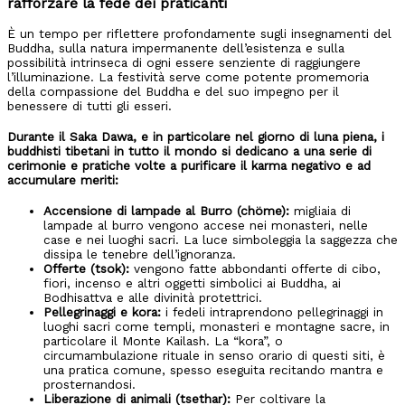
rafforzare la fede dei praticanti
È un tempo per riflettere profondamente sugli insegnamenti del
Buddha, sulla natura impermanente dell’esistenza e sulla
possibilità intrinseca di ogni essere senziente di raggiungere
l’illuminazione. La festività serve come potente promemoria
della compassione del Buddha e del suo impegno per il
benessere di tutti gli esseri.
Durante il Saka Dawa, e in particolare nel giorno di luna piena, i
buddhisti tibetani in tutto il mondo si dedicano a una serie di
cerimonie e pratiche volte a purificare il karma negativo e ad
accumulare meriti:
Accensione di lampade al Burro (chöme):
migliaia di
lampade al burro vengono accese nei monasteri, nelle
case e nei luoghi sacri. La luce simboleggia la saggezza che
dissipa le tenebre dell’ignoranza.
Offerte (tsok):
vengono fatte abbondanti offerte di cibo,
fiori, incenso e altri oggetti simbolici ai Buddha, ai
Bodhisattva e alle divinità protettrici.
Pellegrinaggi e kora:
i fedeli intraprendono pellegrinaggi in
luoghi sacri come templi, monasteri e montagne sacre, in
particolare il Monte Kailash. La “kora”, o
circumambulazione rituale in senso orario di questi siti, è
una pratica comune, spesso eseguita recitando mantra e
prosternandosi.
Liberazione di animali (tsethar):
Per coltivare la