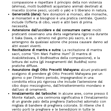
compassione e rispettare il principio della non violenza
(ahimsa), molti buddhisti acquistano animali destinati al
macello (come pesci, uccelli o yak) e li liberano in natura.
Generosità (dana):
fare donazioni ai monaci, alle monache,
ai monasteri e ai bisognosi è una pratica centrale. Questo
include l’offerta di cibo, vesti e altri beni di prima
necessità.
Astensione dall’uccidere e dal consumare carne:
molti
praticanti osservano una dieta vegetariana rigorosa durante
il Saka Dawa, o almeno nel giorno più sacro, e si
astengono da qualsiasi azione che possa causare danno ad
altri esseri viventi.
Recitazione di mantra e sutra:
La recitazione di mantra
sacri, come “Om Mani Padme Hum” (il mantra di
Avalokiteśvara, il Bodhisattva della compassione), e la
lettura dei sutra (gli insegnamenti del Buddha) sono
pratiche diffuse.
Assunzione degli Otto Precetti Mahayana:
alcuni praticanti
scelgono di prendere gli Otto Precetti Mahayana per un
giorno o per l’intero periodo, impegnandosi in una
condotta etica più rigorosa che include l’astensione dal
cibo dopo mezzogiorno, dall’intrattenimento mondano e
dall’uso di ornamenti.
Innalzamento del tarboche:
In alcune aree, come presso il
Monte Kailash, una cerimonia significativa è l’innalzamento
di un grande palo della preghiera (tarboche) adornato con
migliaia di bandiere di preghiera colorate. Si ritiene che il
vento porti le preghiere e le benedizioni in tutte le