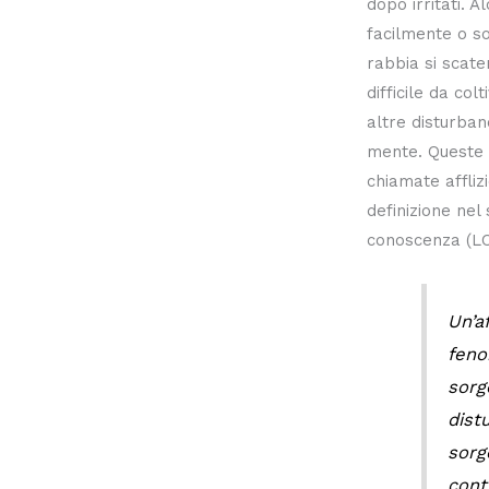
dopo irritati. 
facilmente o son
rabbia si scate
difficile da co
altre disturban
mente. Queste 
chiamate affliz
definizione ne
conoscenza (LC
Un’a
feno
sorg
dist
sorg
cont