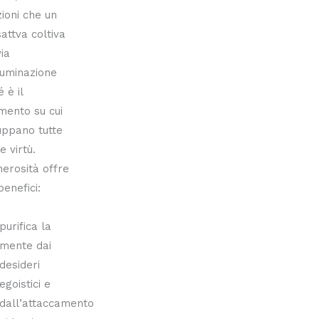
ioni che un
attva coltiva
via
lluminazione
 è il
mento su cui
luppano tutte
e virtù.
erosità offre
benefici:
purifica la
mente dai
desideri
egoistici e
dall’attaccamento