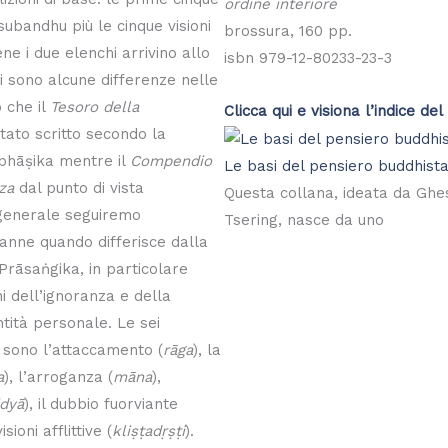
ordine interiore
ubandhu più le cinque visioni
brossura, 160 pp.
ene i due elenchi arrivino allo
isbn 979-12-80233-23-3
i sono alcune differenze nelle
o che il
Tesoro della
Clicca qui e visiona l’indice del 
tato scritto secondo la
ibhāṣika mentre il
Compendio
Le basi del pensiero buddhist
za
dal punto di vista
Questa collana, ideata da Ghe
 generale seguiremo
Tsering, nasce da uno
ranne quando differisce dalla
Prāsaṅgika, in particolare
ni dell’ignoranza e della
ntità personale. Le sei
ce sono l’attaccamento (
rāga
), la
a
), l’arroganza (
māna
),
idyā
), il dubbio fuorviante
isioni afflittive (
kliṣṭadṛṣṭi
).