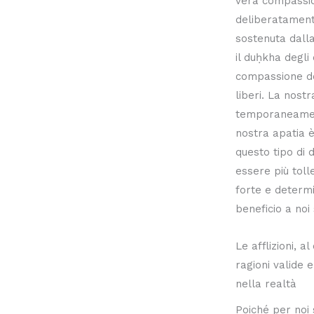
vera compassio
deliberatament
sostenuta dall
il duḥkha degli 
compassione de
liberi. La nos
temporaneamen
nostra apatia 
questo tipo di 
essere più toll
forte e determi
beneficio a noi
Le afflizioni, a
ragioni valide
nella realtà
Poiché per noi 