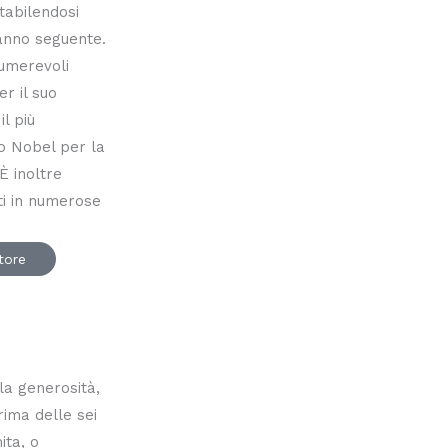
stabilendosi
anno seguente.
numerevoli
er il suo
l più
io Nobel per la
È inoltre
tti in numerose
utore
 la generosità,
rima delle sei
ita, o