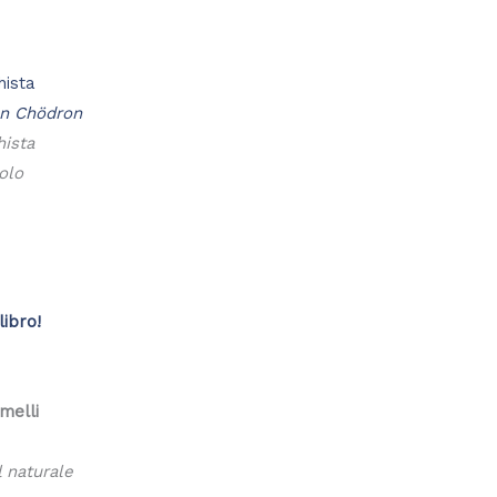
hista
n Chödron
hista
olo
libro!
melli
l naturale