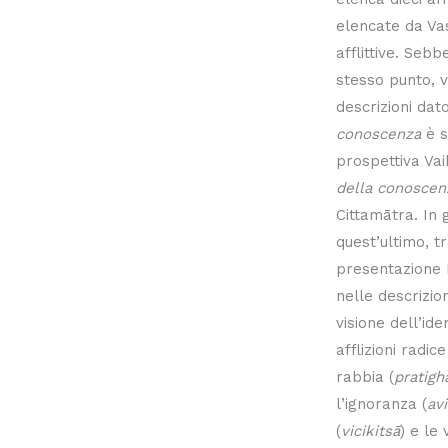
elencate da Vas
afflittive. Sebb
stesso punto, v
descrizioni dat
conoscenza
è s
prospettiva Va
della conoscen
Cittamātra. In
quest’ultimo, t
presentazione 
nelle descrizio
visione dell’ide
afflizioni radi
rabbia (
pratigh
l’ignoranza (
av
(
vicikitsā
) e le v