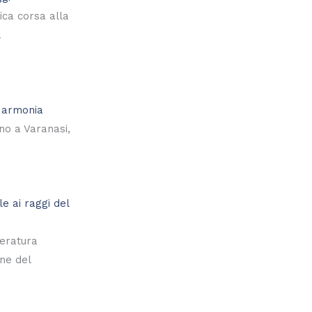
ica corsa alla
a
n armonia
no a Varanasi,
e ai raggi del
eratura
one del