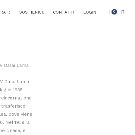
Cerc
URA
SOSTIENICI!
CONTATTI
LOGIN
XIV Dalai Lama
luglio 1935.
 reincarnazione
 trasferisce
asa, dove viene
0. Nel 1959, a
ne cinese, è