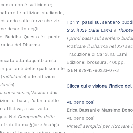
cenza non è sufficiente;
tere le afflizioni studiando,
editando sulle forze che vi si
I primi passi sul sentiero budd
e descritto negli
S.S. il XIV Dalai Lama
e
Thubte
el Buddha. Questo è il punto
I primi passi sul sentiero budd
pratica del Dharma.
Praticare il Dharma nel XXI sec
Traduzione di Carolina Lami
lencato ottantaquattromila
Edizione: brossura, 400pp.
iù importanti delle quali sono le
ISBN 979-12-80233-07-3
 (
mūlakleśa
) e le afflizioni
akleśa
)
Clicca qui e visiona l’indice del 
la conoscenza
, Vasubandhu
lizioni di base, l’ultima delle
Va bene così
e afflittiva, a sua volta
Erica Bassani e Massimo Bono
nque. Nel
Compendio della
Va bene così
uo fratello maggiore Asaṅga
Rimedi semplici per ritrovare i
lizioni di base: le prime cinque