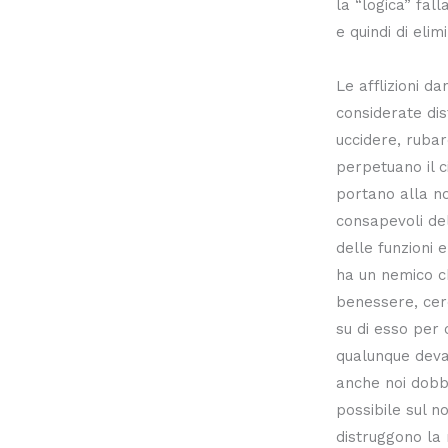
la “logica” fall
e quindi di elim
Le afflizioni da
considerate dist
uccidere, rubar
perpetuano il c
portano alla n
consapevoli del
delle funzioni 
ha un nemico ch
benessere, cerc
su di esso per 
qualunque deva
anche noi dobb
possibile sul no
distruggono la n