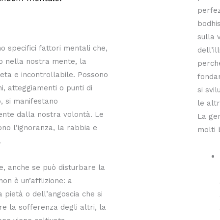
perfez
bodhis
sulla 
no specifici fattori mentali che,
dell’i
 nella nostra mente, la
perché
eta e incontrollabile. Possono
fonda
, atteggiamenti o punti di
si svi
to, si manifestano
le altr
nte dalla nostra volontà. Le
La gen
sono l’ignoranza, la rabbia e
molti 
.
, anche se può disturbare la
on è un’afflizione: a
a pietà o dell’angoscia che si
e la sofferenza degli altri, la