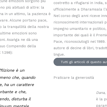
Alcune emozioni sorgono più
costretto a rifugiarsi in India, 
o più abituali di altre: la
ufficialmente a Dharamsala l’
na in un attimo, la pazienza è
Nel corso degli anni riceve in
ltivare. Alcune portano pace,
riconoscimenti internazionali p
o la tranquillità della nostra
impegno umanitario e politico, i
ultime emozioni sono
importante dei quali è il Prem
ioni. Asaṅga ne dà una
Pace, riconosciutogli nel 1989. 
l suo Compendio della
autore di decine di libri, trado
 1:298):
lingue.
Tutti gli articoli di questo a
fflizione è un
meno che, quando
Praticare la generosità
e, ha un carattere
urbante e che,
Dana
,
endo, disturba il
è la p
param
inuum mentale.