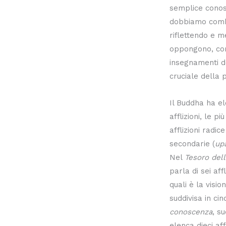
semplice conos
dobbiamo combat
riflettendo e m
oppongono, com
insegnamenti d
cruciale della 
Il Buddha ha e
afflizioni, le p
afflizioni radice
secondarie (
up
Nel
Tesoro del
parla di sei aff
quali è la vision
suddivisa in ci
conoscenza
, s
elenca dieci aff