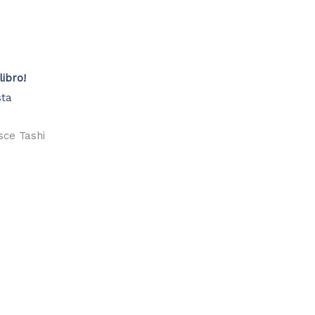
libro!
a
sce Tashi