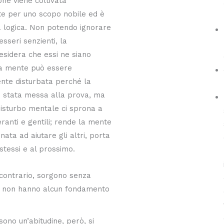
ne viene coltivata
e per uno scopo nobile ed è
a logica. Non potendo ignorare
esseri senzienti, la
sidera che essi ne siano
tra mente può essere
te disturbata perché la
è stata messa alla prova, ma
disturbo mentale ci sprona a
eranti e gentili; rende la mente
nata ad aiutare gli altri, porta
 stessi e al prossimo.
l contrario, sorgono senza
 e non hanno alcun fondamento
sono un’abitudine, però, si