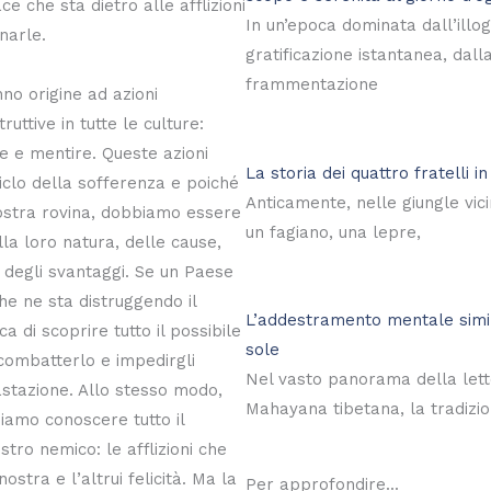
ace che sta dietro alle afflizioni
In un’epoca dominata dall’illog
inarle.
gratificazione istantanea, dall
frammentazione
nno origine ad azioni
ruttive in tutte le culture:
e e mentire. Queste azioni
La storia dei quattro fratelli i
iclo della sofferenza e poiché
Anticamente, nelle giungle vici
ostra rovina, dobbiamo essere
un fagiano, una lepre,
la loro natura, delle cause,
e degli svantaggi. Se un Paese
e ne sta distruggendo il
L’addestramento mentale simil
a di scoprire tutto il possibile
sole
combatterlo e impedirgli
Nel vasto panorama della lett
stazione. Allo stesso modo,
Mahayana tibetana, la tradizi
iamo conoscere tutto il
stro nemico: le afflizioni che
ostra e l’altrui felicità. Ma la
Per approfondire...