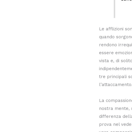
Le afflizioni so
quando sorgono
rendono irrequi
essere emozioni
vista e, di soli
indipendenteme
tre principali 
l’attaccamento
La compassione
nostra mente, n
differenza dell
prova nel veder