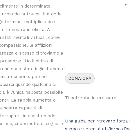
cilmente in determinate
sturbando la tranquillità della
o termine, moltiplicando i
e la nostra infelicità. A
i stati mentali virtuosi, come
 compassione, le afflizioni
arezza e spesso ci troviamo a
 presenza: “Ho il diritto di
rché sono stato ingiustamente
pensateci bene: perché
DONA ORA
biarci quando qualcuno ci
ia è l’unica risposta possibile
Ti potrebbe interessare...
zione? La rabbia aumenta o
 nostra capacità di
terrogarsi in questo modo
Una guida per ritrovare forza i
usione, ci permette di cogliere
scopo e serenità al giorno d’o