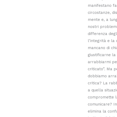
manifestano fa
circostanze, di
mente e, a lung
nostri problemi 
differenza degl
l’integrità e la
mancano di chi
giustificarne la
arrabbiarmi pe
criticato”. Ma 
dobbiamo arrab
critica? La rabb
a quella situa
compromette la
comunicare? In
elimina la conf