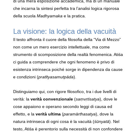
di una mera esposizione accademica, ma di un manuale
che incarna la sintesi perfetta tra l’analisi logica rigorosa
della scuola
Madhyamaka
e la pratica.
La visione: la logica della vacuità
Il testo affronta il cuore della filosofia della “Via di Mezzo”
non come un mero esercizio intellettuale, ma come
strumento di scomposizione della realtà fenomenica. Atiśa
ci guida a comprendere che ogni fenomeno è privo di
esistenza intrinseca poiché sorge in dipendenza da cause
e condizioni (
pratītyasamutpāda
).
Distinguiamo qui, con rigore filosofico, tra i due livelli di
verità: la
verità convenzionale
(
saṃvṛtisatya
), dove le
cose appaiono e operano secondo leggi di causa ed
effetto, e la
verità ultima
(
paramārthasatya
), dove la
natura intrinseca di ogni cosa è la vacuità (
śūnyatā
). Nel
testo, Atiśa è perentorio sulla necessità di non confondere