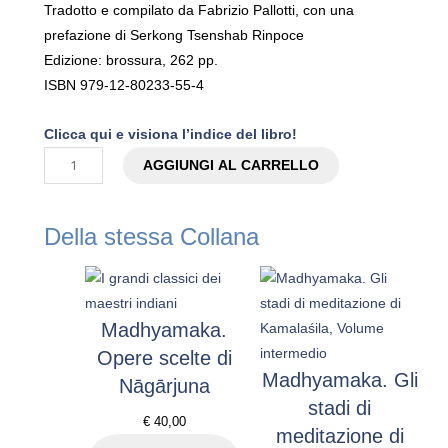
Tradotto e compilato da Fabrizio Pallotti, con una
prefazione di Serkong Tsenshab Rinpoce
Edizione: brossura, 262 pp.
ISBN 979-12-80233-55-4
Clicca qui e visiona l’indice del libro!
M
AGGIUNGI AL CARRELLO
a
d
Della stessa Collana
h
y
a
m
Madhyamaka.
a
Opere scelte di
k
Madhyamaka. Gli
Nāgārjuna
a
stadi di
.
€
40,00
meditazione di
L