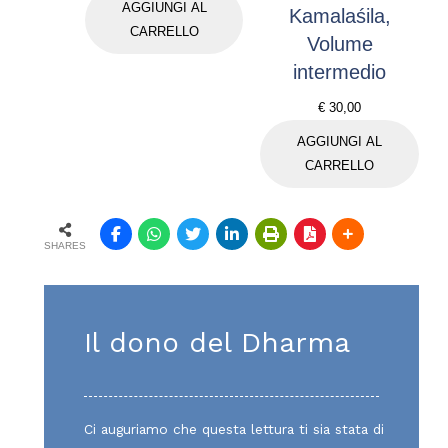
AGGIUNGI AL
o
Kamalaśila,
CARRELLO
s
Volume
c
intermedio
r
€
30,00
i
g
AGGIUNGI AL
n
CARRELLO
o
a
p
SHARES
e
r
t
Il dono del Dharma
o
d
e
i
Ci auguriamo che questa lettura ti sia stata di
g