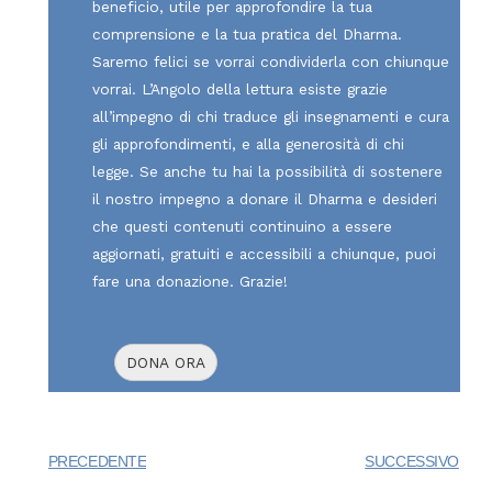
beneficio, utile per approfondire la tua
i
comprensione e la tua pratica del Dharma.
o
Saremo felici se vorrai condividerla con chiunque
i
vorrai. L’Angolo della lettura esiste grazie
e
all’impegno di chi traduce gli insegnamenti e cura
l
gli approfondimenti, e alla generosità di chi
l
legge. Se anche tu hai la possibilità di sostenere
i
il nostro impegno a donare il Dharma e desideri
d
che questi contenuti continuino a essere
i
aggiornati, gratuiti e accessibili a chiunque, puoi
A
fare una donazione. Grazie!
t
i
ś
DONA ORA
a
q
u
a
PRECEDENTE
SUCCESSIVO
n