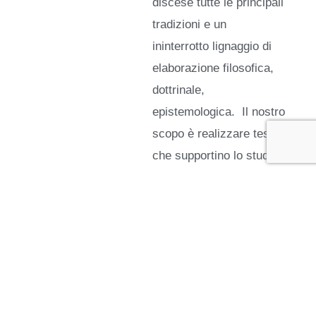
discese tutte le principali
tradizioni e un
ininterrotto lignaggio di
elaborazione filosofica,
dottrinale,
epistemologica. Il nostro
scopo è realizzare testi
che supportino lo studio
e la pratica sia di coloro
che hanno già gettato le
basi della conoscenza e
si avviano ad
approfondire gli aspetti
più complessi del
Dharma, sia di coloro