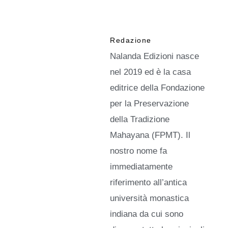
t
i
t
Redazione
à
Nalanda Edizioni nasce
nel 2019 ed è la casa
editrice della Fondazione
per la Preservazione
della Tradizione
Mahayana (FPMT). Il
nostro nome fa
immediatamente
riferimento all’antica
università monastica
indiana da cui sono