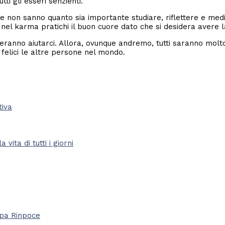
tti gli esseri senzienti.
on sanno quanto sia importante studiare, riflettere e medita
el karma pratichi il buon cuore dato che si desidera avere la
meranno aiutarci. Allora, ovunque andremo, tutti saranno molto 
 felici le altre persone nel mondo.
vita di tutti i giorni