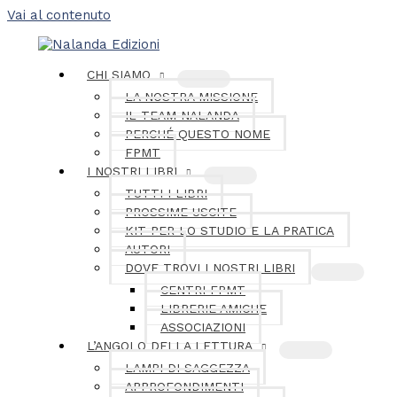
Vai al contenuto
CHI SIAMO
LA NOSTRA MISSIONE
IL TEAM NALANDA
PERCHÉ QUESTO NOME
FPMT
I NOSTRI LIBRI
TUTTI I LIBRI
PROSSIME USCITE
KIT PER LO STUDIO E LA PRATICA
AUTORI
DOVE TROVI I NOSTRI LIBRI
CENTRI FPMT
LIBRERIE AMICHE
ASSOCIAZIONI
L’ANGOLO DELLA LETTURA
LAMPI DI SAGGEZZA
APPROFONDIMENTI