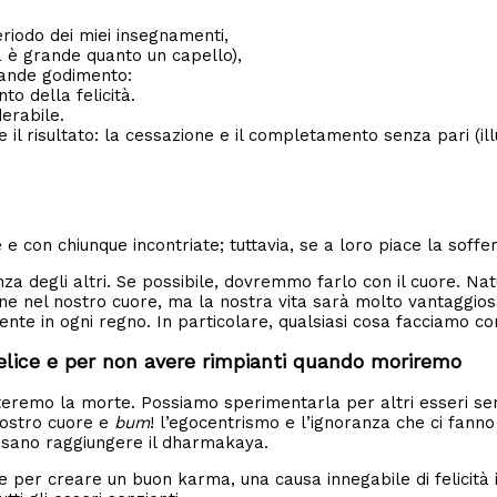
eriodo dei miei insegnamenti,
a è grande quanto un capello),
grande godimento:
o della felicità.
derabile.
 il risultato: la cessazione e il completamento senza pari (il
te e con chiunque incontriate; tuttavia, se a loro piace la soff
za degli altri. Se possibile, dovremmo farlo con il cuore. Na
ne nel nostro cuore, ma la nostra vita sarà molto vantaggiosa
te in ogni regno. In particolare, qualsiasi cosa facciamo con 
 felice e per non avere rimpianti quando moriremo
remo la morte. Possiamo sperimentarla per altri esseri senzi
 nostro cuore e
bum
! l’egocentrismo e l’ignoranza che ci fanno
ossano raggiungere il dharmakaya.
per creare un buon karma, una causa innegabile di felicità in qu