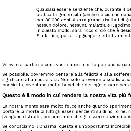
Qualsiasi essere senziente che, durante il p
pratica la generosità (anche se ciò che don
per 80.000 eoni otterrà grandi risultati di 
nessun dolore, nessuna malattia e il godiment
In questo modo, sarà ricco di ciò che è desi
E alla fine, potrà raggiungere effettivamente
Vi invito a parlarne con i vostri amici, con le persone istrui
Se possibile, dovremmo pensare alla felicità e alla sofferen
significato alla nostra vita. Non solo proveremo soddisfazio
bodhicitta, diventano molto benefiche per ogni essere senzien
Questo è il modo in cui rendere la nostra vita più
La nostra mente sarà molto felice anche quando sperimente
portare la morte di tutti gli esseri senzienti su di noi, o nel
[vengono distrutti]; poi pensiamo che gli esseri senzienti p
Se conosciamo il Dharma, questa è un’opportunità incredibile 