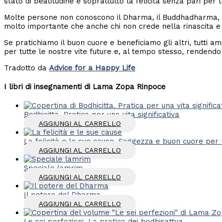
stato di beatitudine e soprattutto la felicità senza pari per tu
Molte persone non conoscono il Dharma, il Buddhadharma, e n
molto importante che anche chi non crede nella rinascita e n
Se pratichiamo il buon cuore e beneficiamo gli altri, tutti a
per tutte le nostre vite future e, al tempo stesso, rendendo
Tradotto da
Advice for a Happy Life
I libri di insegnamenti di Lama Zopa Rinpoce
Bodhicitta. Pratica per una vita significativa
AGGIUNGI AL CARRELLO
La felicità e le sue cause. Saggezza e buon cuore per la 
AGGIUNGI AL CARRELLO
Speciale lamrim
AGGIUNGI AL CARRELLO
Il potere del Dharma
AGGIUNGI AL CARRELLO
Le sei perfezioni. La pratica dei bodhisattva