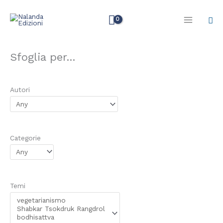
Vai
Cer
al
contenuto
Sfoglia per...
Autori
Categorie
Temi