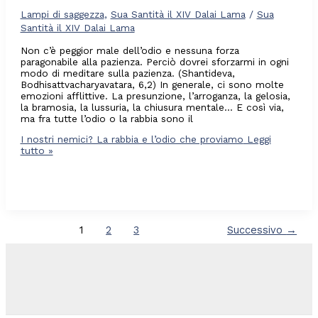
Lampi di saggezza
,
Sua Santità il XIV Dalai Lama
/
Sua
Santità il XIV Dalai Lama
Non c’è peggior male dell’odio e nessuna forza
paragonabile alla pazienza. Perciò dovrei sforzarmi in ogni
modo di meditare sulla pazienza. (Shantideva,
Bodhisattvacharyavatara, 6,2) In generale, ci sono molte
emozioni afflittive. La presunzione, l’arroganza, la gelosia,
la bramosia, la lussuria, la chiusura mentale… E così via,
ma fra tutte l’odio o la rabbia sono il
I nostri nemici? La rabbia e l’odio che proviamo
Leggi
tutto »
1
2
3
Successivo
→