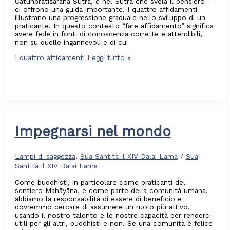
Catuhpratiśarana Sūtra, e nel Sūtra che svela il pensiero —
ci offrono una guida importante. I quattro affidamenti
illustrano una progressione graduale nello sviluppo di un
praticante. In questo contesto “fare affidamento” significa
avere fede in fonti di conoscenza corrette e attendibili,
non su quelle ingannevoli e di cui
I quattro affidamenti
Leggi tutto »
Impegnarsi nel mondo
Lampi di saggezza
,
Sua Santità il XIV Dalai Lama
/
Sua
Santità il XIV Dalai Lama
Come buddhisti, in particolare come praticanti del
sentiero Mahāyāna, e come parte della comunità umana,
abbiamo la responsabilità di essere di beneficio e
dovremmo cercare di assumere un ruolo più attivo,
usando il nostro talento e le nostre capacità per renderci
utili per gli altri, buddhisti e non. Se una comunità è felice